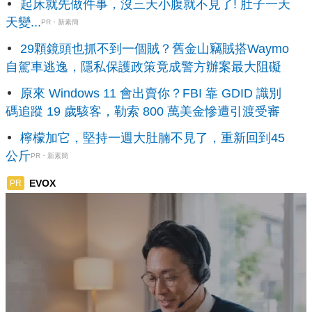
起床就先做件事，沒三天小腹就不見了! 肚子一天
天變...
PR・新素簡
29顆鏡頭也抓不到一個賊？舊金山竊賊搭Waymo
自駕車逃逸，隱私保護政策竟成警方辦案最大阻礙
原來 Windows 11 會出賣你？FBI 靠 GDID 識別
碼追蹤 19 歲駭客，勒索 800 萬美金慘遭引渡受審
檸檬加它，堅持一週大肚腩不見了，重新回到45
公斤
PR・新素簡
EVOX
PR