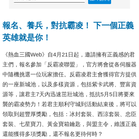
報名、養兵，對抗霸凌！
下一個正義
英雄就是你！
《熱血三國Web》自4月21日起，邀請擁有正義感的君
主們，報名參加「反霸凌聯盟」，官方將會從各伺服器
中隨機挑選一位玩家擔任。反霸凌君主會獲得官方提供
的一座新城池，以及多樣資源，包括紫卡武將、豐富資
源等，讓君主7天內迅速茁壯城池，抵抗5月5日將要來
襲的霸凌勢力！若君主順利守城到活動結束後，將可以
領取到超豐厚獎勵，包括：冰封套裝、西涼套裝、忠臣
套裝、七星寶刀、黃金寶箱鑰匙，與盟主令，維護正義
還能獲得多項獎勵，還不報名更待何時？