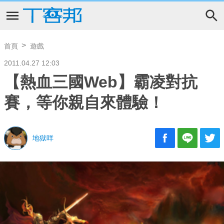
首頁
遊戲
2011.04.27 12:03
【熱血三國Web】霸凌對抗
賽，等你親自來體驗！
地獄咩