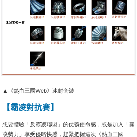
▲《熱血三國Web》冰封套裝
【霸凌對抗賽】
想要體驗「反霸凌聯盟」的仗義使命感，或是加入「霸
凌勢力」享受侵略快感，趕緊把握這次《熱血三國