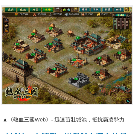
▲《熱血三國Web》- 迅速茁壯城池，抵抗霸凌勢力