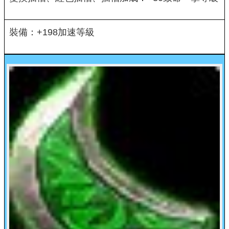
裝備：+198加速等級