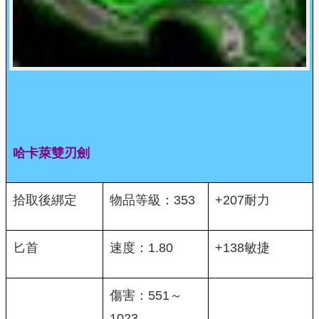
哈卡萊雙刃劍
拾取後綁定
物品等級：353
+207耐力
匕首
速度：1.80
+138敏捷
傷害：551～
1023