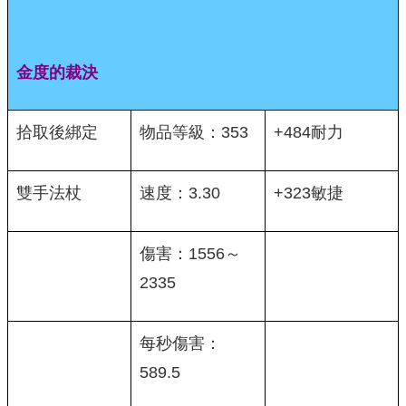
金度的裁決
拾取後綁定
物品等級：353
+484耐力
雙手法杖
速度：3.30
+323敏捷
傷害：1556～
2335
每秒傷害：
589.5