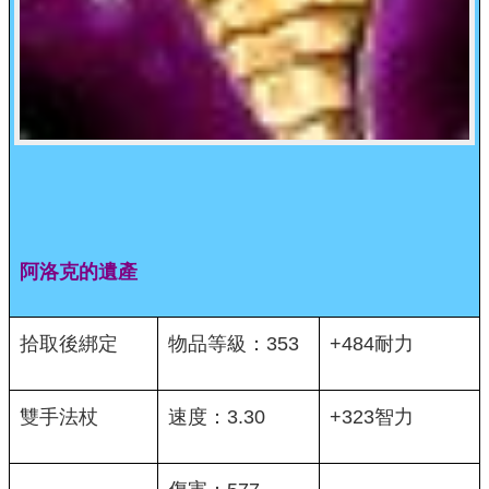
阿洛克的遺產
拾取後綁定
物品等級：353
+484耐力
雙手法杖
速度：3.30
+323智力