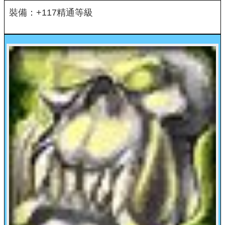
裝備：+117精通等級