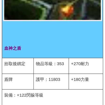
血神之盾
拾取後綁定
物品等級：353
+270耐力
盾牌
護甲：11803
+180力量
裝備：+122閃躲等級