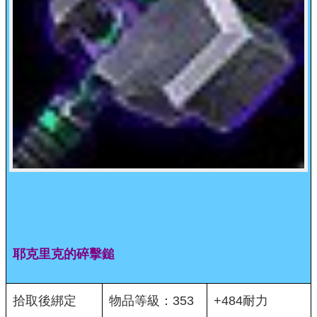
耶克里克的碎擊鎚
拾取後綁定
物品等級：353
+484耐力