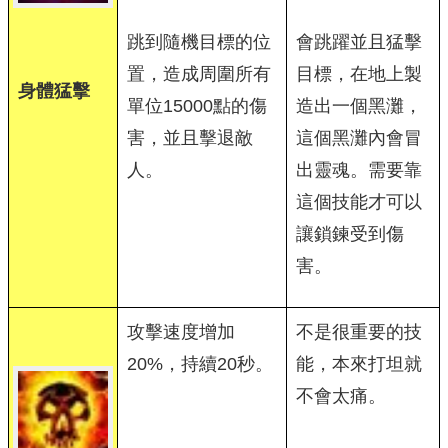
跳到隨機目標的位
會跳躍並且猛擊
置，造成周圍所有
目標，在地上製
身體猛擊
單位15000點的傷
造出一個黑灘，
害，並且擊退敵
這個黑灘內會冒
人。
出靈魂。需要靠
這個技能才可以
讓鎖鍊受到傷
害。
攻擊速度增加
不是很重要的技
20%，持續20秒。
能，本來打坦就
不會太痛。