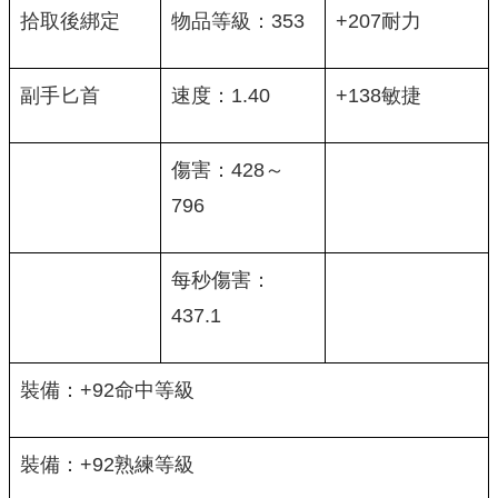
拾取後綁定
物品等級：353
+207耐力
副手匕首
速度：1.40
+138敏捷
傷害：428～
796
每秒傷害：
437.1
裝備：+92命中等級
裝備：+92熟練等級