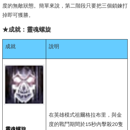
度的無敵狀態。簡單來說，第二階段只要把三個鎖鍊打
掉即可獲勝。
★成就：靈魂螺旋
成就
說明
在英雄模式祖爾格拉布里，與金
度的戰鬥期間於15秒內擊殺20隻
靈魂螺旋