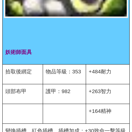
妖術師面具
拾取後綁定
物品等級：353
+484耐力
頭部布甲
護甲：982
+263智力
+164精神
變換插槽、紅色插槽、插槽加成：+30致命一擊等級