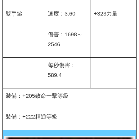
雙手鎚
速度：3.60
+323力量
傷害：1698～
2546
每秒傷害：
589.4
裝備：+205致命一擊等級
裝備：+222精通等級