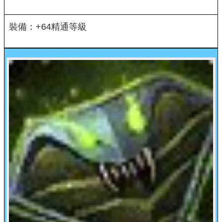
裝備：+64精通等級