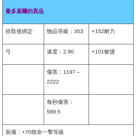
曼多基爾的貢品
拾取後綁定
物品等級：353
+152耐力
弓
速度：2.90
+101敏捷
傷害：1197～
2222
每秒傷害：
589.5
裝備：+70致命一擊等級