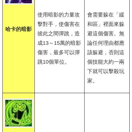
使用暗影的力量攻
會需要躲在「緩
擊對手，使傷害在
和區」裡面來躲
哈卡的暗影
彼此之間彈跳，造
避這個傷害。無
成13～15萬的暗影
論任何理由都應
傷害，最多可以彈
該躲避，否則這
跳10個單位。
個技能大約一兩
下就可以擊殺玩
家。