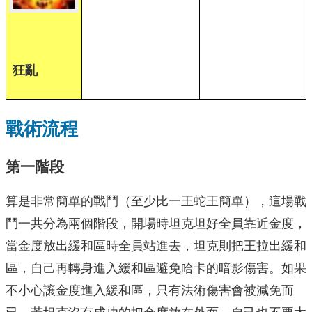
狂亂
戰術流程
第一階段
算是非常簡單的戰鬥（至少比一王蛇王簡單），這場戰
鬥一共分為兩個階段，開場時坦克坦好全員靠近金度，
當金度放出緩和區時全員站進去，坦克則把王拉出緩和
區，自己再轉身進入緩和區避免哈卡的暗影傷害。如果
不小心讓金度進入緩和區，只有法術傷害會被減免而