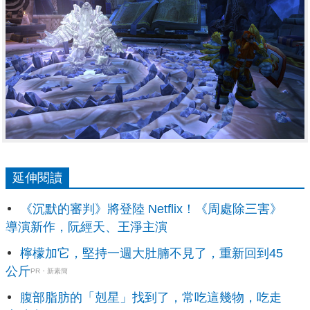
延伸閱讀
《沉默的審判》將登陸 Netflix！《周處除三害》
導演新作，阮經天、王淨主演
檸檬加它，堅持一週大肚腩不見了，重新回到45
公斤
PR・新素簡
腹部脂肪的「剋星」找到了，常吃這幾物，吃走