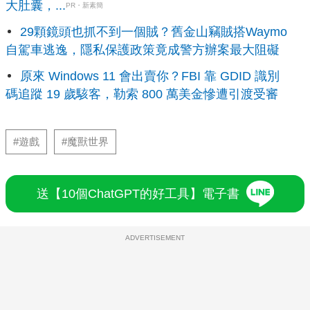
大肚囊，...
PR・新素簡
29顆鏡頭也抓不到一個賊？舊金山竊賊搭Waymo
自駕車逃逸，隱私保護政策竟成警方辦案最大阻礙
原來 Windows 11 會出賣你？FBI 靠 GDID 識別
碼追蹤 19 歲駭客，勒索 800 萬美金慘遭引渡受審
#遊戲
#魔獸世界
送【10個ChatGPT的好工具】電子書
ADVERTISEMENT