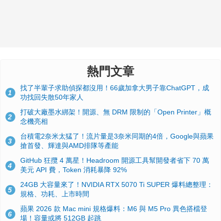
熱門文章
找了半輩子求助偵探都沒用！66歲加拿大男子靠ChatGPT，成
1
功找回失散50年家人
打破大廠墨水綁架！開源、無 DRM 限制的「Open Printer」概
2
念機亮相
台積電2奈米太猛了！流片量是3奈米同期的4倍，Google與蘋果
3
搶首發、輝達與AMD排隊等產能
GitHub 狂攬 4 萬星！Headroom 開源工具幫開發者省下 70 萬
4
美元 API 費，Token 消耗暴降 92%
24GB 大容量來了！NVIDIA RTX 5070 Ti SUPER 爆料總整理：
5
規格、功耗、上市時間
蘋果 2026 款 Mac mini 規格爆料：M6 與 M5 Pro 異色搭檔登
6
場！容量或將 512GB 起跳