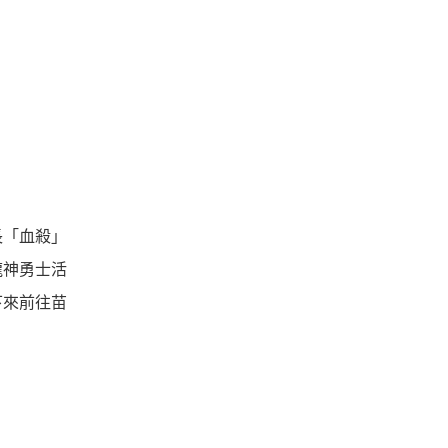
長「血殺」
龍神勇士活
下來前往苗