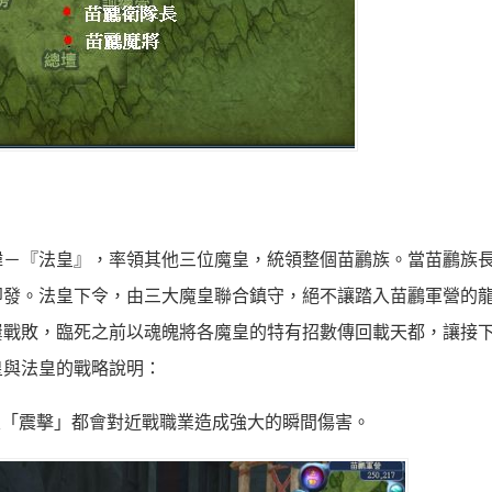
諱－『法皇』，率領其他三位魔皇，統領整個苗鸝族。當苗鸝族
即發。法皇下令，由三大魔皇聯合鎮守，絕不讓踏入苗鸝軍營的
屢戰敗，臨死之前以魂魄將各魔皇的特有招數傳回載天都，讓接
皇與法皇的戰略說明：
及「震擊」都會對近戰職業造成強大的瞬間傷害。