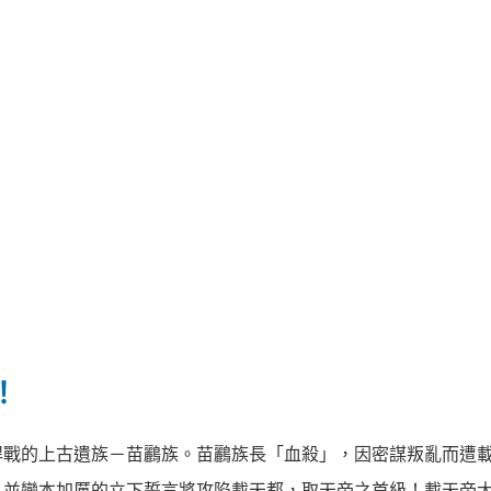
！
悍戰的上古遺族－苗鸝族。苗鸝族長「血殺」，因密謀叛亂而遭
，並變本加厲的立下誓言將攻陷載天都，取天帝之首級！載天帝