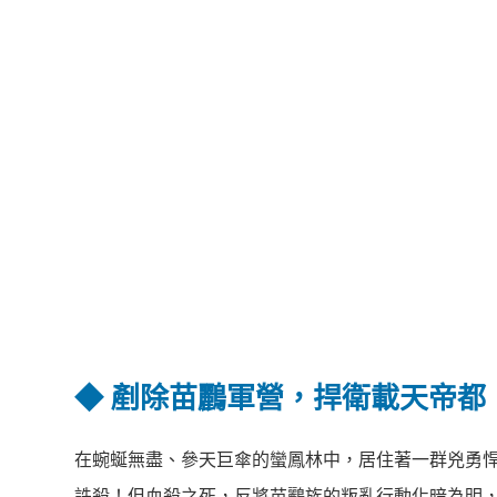
◆
剷除苗鸝軍營，捍衛載天帝都
在蜿蜒無盡、參天巨傘的蠻鳳林中，居住著一群兇勇
誅殺！但血殺之死，反將苗鸝族的叛亂行動化暗為明