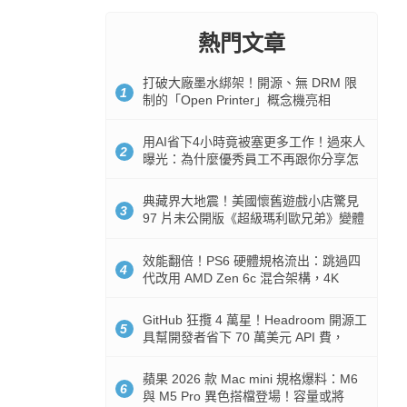
熱門文章
打破大廠墨水綁架！開源、無 DRM 限
1
制的「Open Printer」概念機亮相
用AI省下4小時竟被塞更多工作！過來人
2
曝光：為什麼優秀員工不再跟你分享怎
麼使用AI
典藏界大地震！美國懷舊遊戲小店驚見
3
97 片未公開版《超級瑪利歐兄弟》變體
任天堂卡帶
效能翻倍！PS6 硬體規格流出：跳過四
4
代改用 AMD Zen 6c 混合架構，4K
120fps 與全光追時代來臨
GitHub 狂攬 4 萬星！Headroom 開源工
5
具幫開發者省下 70 萬美元 API 費，
Token 消耗暴降 92%
蘋果 2026 款 Mac mini 規格爆料：M6
6
與 M5 Pro 異色搭檔登場！容量或將