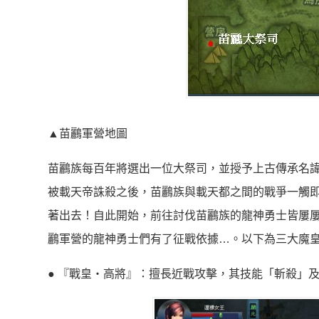
▲苗鸝軍營地圖
苗鸝族每百年將選出一位大祭司，並授予上古傳承名
被載天帝誅殺之後，苗鸝族與載天都之間的戰爭一觸
著出去！自此開始，前往討伐苗鸝族的龍神勇士皆屢
鸝軍營的龍神勇士們有了征戰依據…。以下為三大魔
● 『戰皇‧高將』：擅長近戰攻擊，其技能「斬殺」