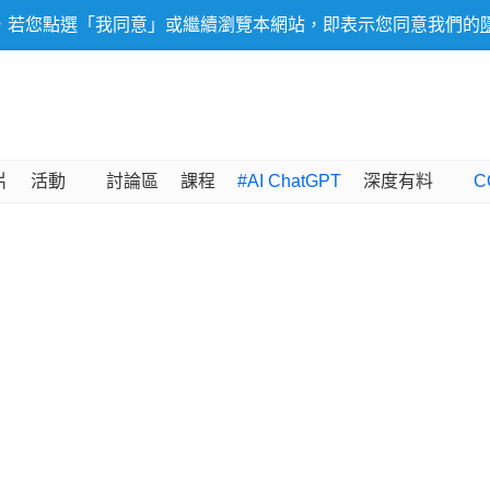
，若您點選「我同意」或繼續瀏覽本網站，即表示您同意我們的
片
活動
討論區
課程
#AI ChatGPT
深度有料
C