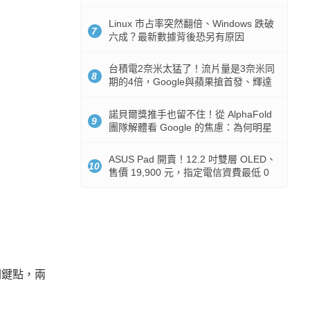
512GB 起跳
Linux 市占率突然翻倍、Windows 跌破
7
六成？最新數據背後恐另有原因
台積電2奈米太猛了！流片量是3奈米同
8
期的4倍，Google與蘋果搶首發、輝達
與AMD排隊等產能
諾貝爾獎推手也留不住！從 AlphaFold
9
團隊解體看 Google 的焦慮：為何明星
實驗室要為 Gemini 讓路？
ASUS Pad 開賣！12.2 吋雙層 OLED、
10
售價 19,900 元，指定電信資費最低 0
元入手
關鍵點，兩