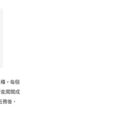
兩種。每個
否能闖關成
任務後，