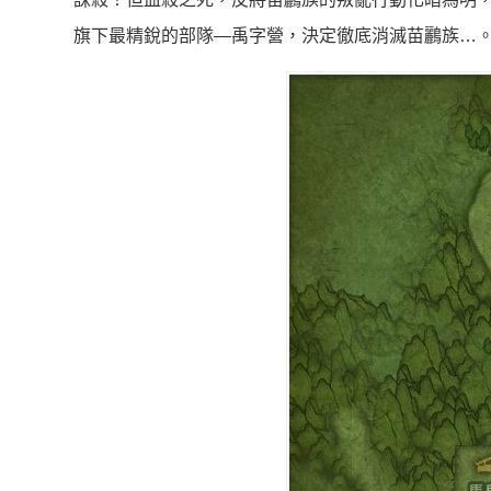
旗下最精銳的部隊—禹字營，決定徹底消滅苗鸝族…