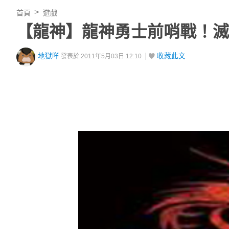
首頁
遊戲
【龍神】龍神勇士前哨戰！滅
地獄咩
收藏此文
發表於 2011年5月03日 12:10