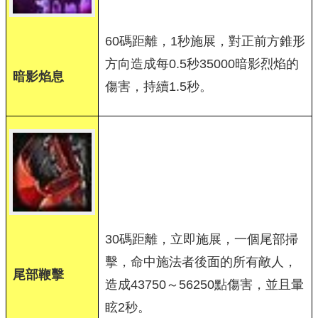
60碼距離，1秒施展，對正前方錐形
方向造成每0.5秒35000暗影烈焰的
暗影焰息
傷害，持續1.5秒。
30碼距離，立即施展，一個尾部掃
擊，命中施法者後面的所有敵人，
尾部鞭擊
造成43750～56250點傷害，並且暈
眩2秒。