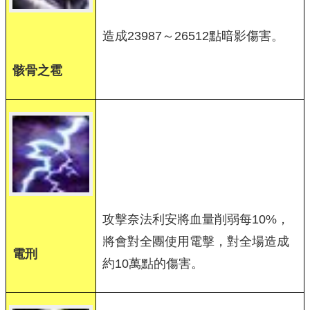
造成23987～26512點暗影傷害。
骸骨之雹
攻擊奈法利安將血量削弱每10%，
將會對全團使用電擊，對全場造成
電刑
約10萬點的傷害。