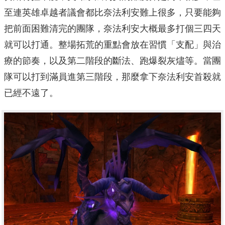
至連英雄卓越者議會都比奈法利安難上很多，只要能夠
把前面困難清完的團隊，奈法利安大概最多打個三四天
就可以打通。整場拓荒的重點會放在習慣「支配」與治
療的節奏，以及第二階段的斷法、跑爆裂灰燼等。當團
隊可以打到滿員進第三階段，那麼拿下奈法利安首殺就
已經不遠了。