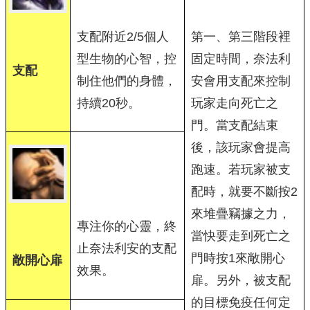
支配附近2/5個人
第一、第三階段裡
型生物的心智，控
固定時間，奈法利
支配
制住他們的身體，
安會用支配來控制
持續20秒。
玩家走向死亡之
門。當支配結束
後，該玩家會提高
跑速。若玩家被支
配時，就要不斷按2
來堆疊竊據之力，
專注你的心靈，終
當快要走到死亡之
止奈法利安的支配
門時按1來敞開心
敞開心扉
效果。
扉。另外，被支配
的目標免疫任何定