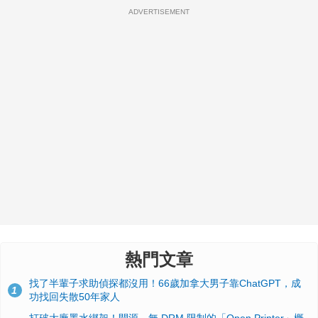
ADVERTISEMENT
熱門文章
找了半輩子求助偵探都沒用！66歲加拿大男子靠ChatGPT，成
1
功找回失散50年家人
打破大廠墨水綁架！開源、無 DRM 限制的「Open Printer」概