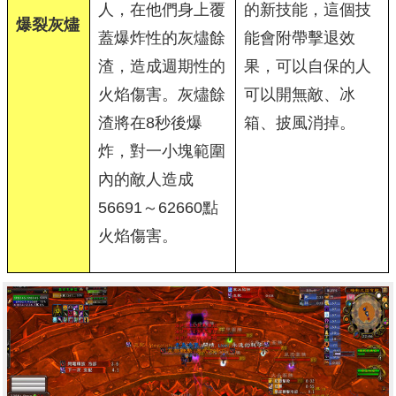
人，在他們身上覆
的新技能，這個技
爆裂灰燼
蓋爆炸性的灰燼餘
能會附帶擊退效
渣，造成週期性的
果，可以自保的人
火焰傷害。灰燼餘
可以開無敵、冰
渣將在8秒後爆
箱、披風消掉。
炸，對一小塊範圍
內的敵人造成
56691～62660點
火焰傷害。