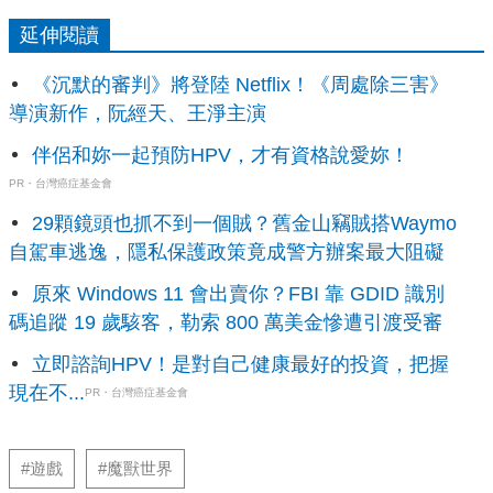
延伸閱讀
《沉默的審判》將登陸 Netflix！《周處除三害》
導演新作，阮經天、王淨主演
伴侶和妳一起預防HPV，才有資格說愛妳！
PR・台灣癌症基金會
29顆鏡頭也抓不到一個賊？舊金山竊賊搭Waymo
自駕車逃逸，隱私保護政策竟成警方辦案最大阻礙
原來 Windows 11 會出賣你？FBI 靠 GDID 識別
碼追蹤 19 歲駭客，勒索 800 萬美金慘遭引渡受審
立即諮詢HPV！是對自己健康最好的投資，把握
現在不...
PR・台灣癌症基金會
#遊戲
#魔獸世界