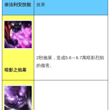
奈法利安技能
效果
2秒施展，造成5.6～6.7萬暗影烈焰
的傷害。
暗影之焰幕