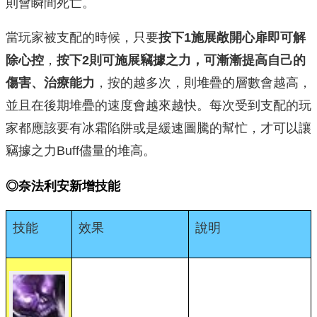
則會瞬間死亡。
當玩家被支配的時候，只要
按下
1
施展
敞開心扉即可解
除心控
，
按下
2
則可施展
竊據之力，可漸漸提高自己的
傷害、治療能力
，按的越多次，則堆疊的層數會越高，
並且在後期堆疊的速度會越來越快。每次受到支配的玩
家都應該要有冰霜陷阱或是緩速圖騰的幫忙，才可以讓
竊據之力Buff儘量的堆高。
◎奈法利安新增技能
技能
效果
說明