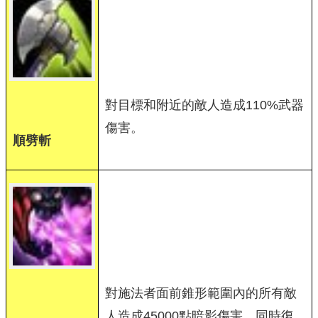
對目標和附近的敵人造成110%武器
傷害。
順劈斬
對施法者面前錐形範圍內的所有敵
人造成45000點暗影傷害，同時復