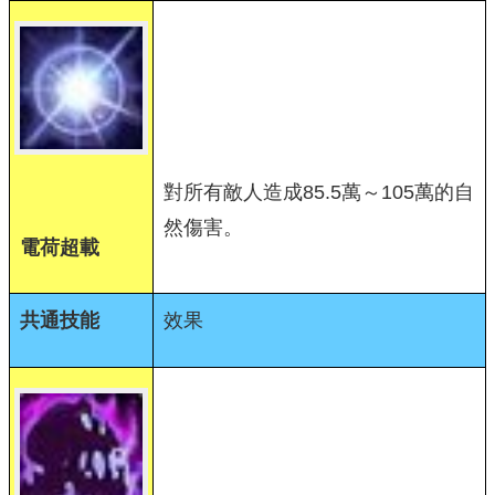
對所有敵人造成85.5萬～105萬的自
然傷害。
電荷超載
共通技能
效果