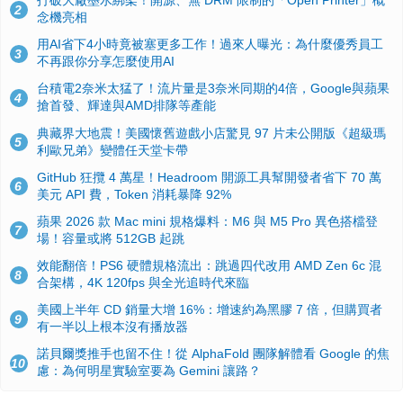
2
念機亮相
用AI省下4小時竟被塞更多工作！過來人曝光：為什麼優秀員工
3
不再跟你分享怎麼使用AI
台積電2奈米太猛了！流片量是3奈米同期的4倍，Google與蘋果
4
搶首發、輝達與AMD排隊等產能
典藏界大地震！美國懷舊遊戲小店驚見 97 片未公開版《超級瑪
5
利歐兄弟》變體任天堂卡帶
GitHub 狂攬 4 萬星！Headroom 開源工具幫開發者省下 70 萬
6
美元 API 費，Token 消耗暴降 92%
蘋果 2026 款 Mac mini 規格爆料：M6 與 M5 Pro 異色搭檔登
7
場！容量或將 512GB 起跳
效能翻倍！PS6 硬體規格流出：跳過四代改用 AMD Zen 6c 混
8
合架構，4K 120fps 與全光追時代來臨
美國上半年 CD 銷量大增 16%：增速約為黑膠 7 倍，但購買者
9
有一半以上根本沒有播放器
諾貝爾獎推手也留不住！從 AlphaFold 團隊解體看 Google 的焦
10
慮：為何明星實驗室要為 Gemini 讓路？