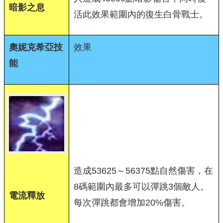
暗影之息
活此效果範圍內的復生白骨戰士。
奧妮克希亞技
效果
能
造成53625～56375點自然傷害，在
8碼範圍內最多可以彈跳3個敵人。
電流釋放
每次彈跳都會增加20%傷害。