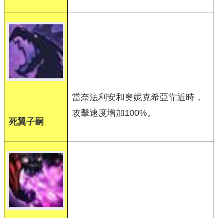
當奈法利安和奧妮克希亞靠近時，
攻擊速度增加100%。
死翼子嗣