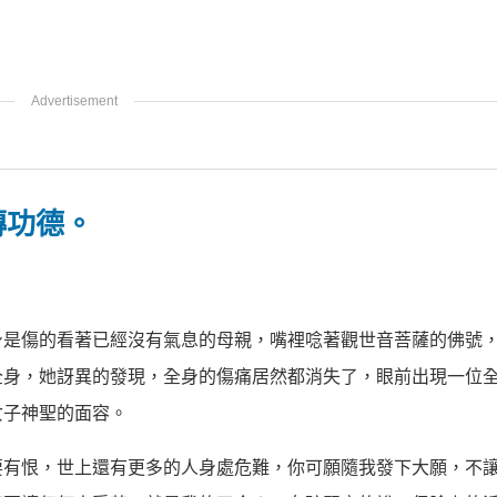
傳功德。
身是傷的看著已經沒有氣息的母親，嘴裡唸著觀世音菩薩的佛號
全身，她訝異的發現，全身的傷痛居然都消失了，眼前出現一位
女子神聖的面容。
要有恨，世上還有更多的人身處危難，你可願隨我發下大願，不