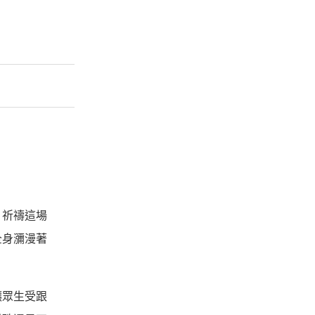
，祈禱這場
全身瀰漫著
讓眾生受跟