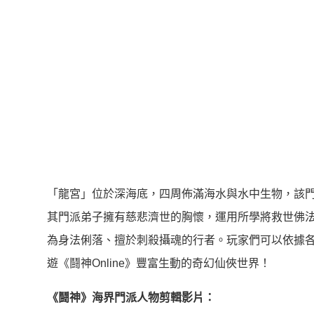
「龍宮」位於深海底，四周佈滿海水與水中生物，該
其門派弟子擁有慈悲濟世的胸懷，運用所學將救世佛
為身法俐落、擅於刺殺攝魂的行者。玩家們可以依據
遊《鬪神Online》豐富生動的奇幻仙俠世界！
《鬪神》海界門派人物剪輯影片：