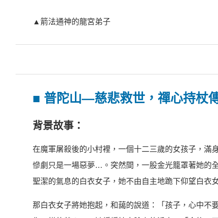
▲箭法通神的龍宮弟子
■
普陀山—慈悲救世，禪心持杖
背景故事：
在魔軍屠殺後的小村裡，一個十二三歲的女孩子，滿
慘劇只是一場惡夢…。突然間，一股金光籠罩著她的
聖潔的氣息的白衣女子，她不由自主地跪下仰望白衣
那白衣女子將她抱起，和藹的說道：「孩子，心中不