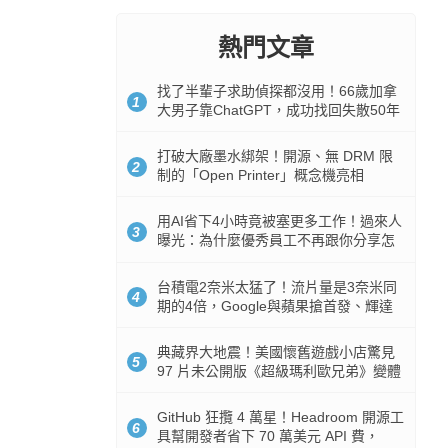
熱門文章
找了半輩子求助偵探都沒用！66歲加拿
1
大男子靠ChatGPT，成功找回失散50年
家人
打破大廠墨水綁架！開源、無 DRM 限
2
制的「Open Printer」概念機亮相
用AI省下4小時竟被塞更多工作！過來人
3
曝光：為什麼優秀員工不再跟你分享怎
麼使用AI
台積電2奈米太猛了！流片量是3奈米同
4
期的4倍，Google與蘋果搶首發、輝達
與AMD排隊等產能
典藏界大地震！美國懷舊遊戲小店驚見
5
97 片未公開版《超級瑪利歐兄弟》變體
任天堂卡帶
GitHub 狂攬 4 萬星！Headroom 開源工
6
具幫開發者省下 70 萬美元 API 費，