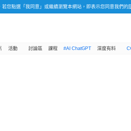
，若您點選「我同意」或繼續瀏覽本網站，即表示您同意我們的
片
活動
討論區
課程
#AI ChatGPT
深度有料
C