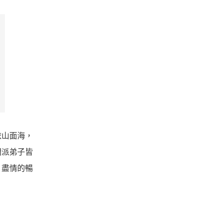
依山面海，
門派弟子皆
，盡情的暢