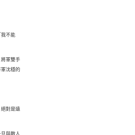
「我不能
」將軍雙手
將軍沈穩的
，絕對是遠
一旦與敵人