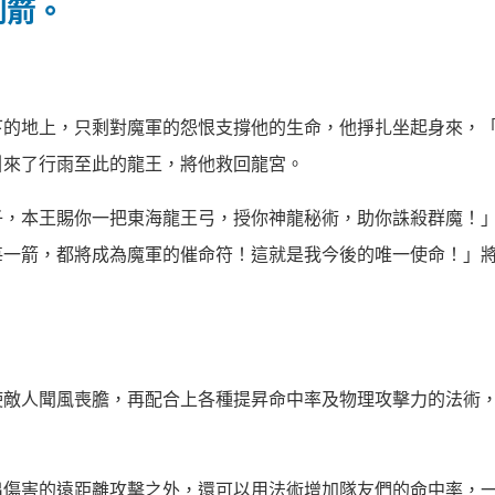
利箭。
下的地上，只剩對魔軍的怨恨支撐他的生命，他掙扎坐起身來，
引來了行雨至此的龍王，將他救回龍宮。
子，本王賜你一把東海龍王弓，授你神龍秘術，助你誅殺群魔！
每一箭，都將成為魔軍的催命符！這就是我今後的唯一使命！」
使敵人聞風喪膽，再配合上各種提昇命中率及物理攻擊力的法術
出傷害的遠距離攻擊之外，還可以用法術增加隊友們的命中率，