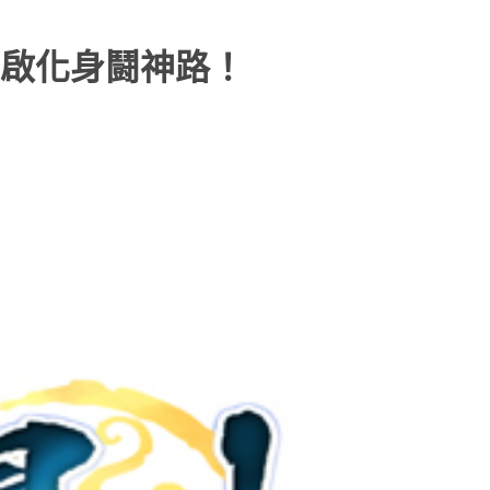
啟化身鬪神路！