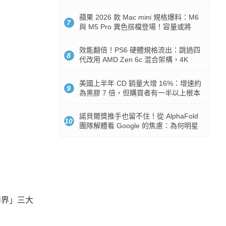
Token 消耗暴降 92%
蘋果 2026 款 Mac mini 規格爆料：M6
7
與 M5 Pro 異色搭檔登場！容量或將
512GB 起跳
效能翻倍！PS6 硬體規格流出：跳過四
8
代改用 AMD Zen 6c 混合架構，4K
120fps 與全光追時代來臨
美國上半年 CD 銷量大增 16%：增速約
9
為黑膠 7 倍，但購買者有一半以上根本
沒有播放器
諾貝爾獎推手也留不住！從 AlphaFold
10
團隊解體看 Google 的焦慮：為何明星
實驗室要為 Gemini 讓路？
海界」三大