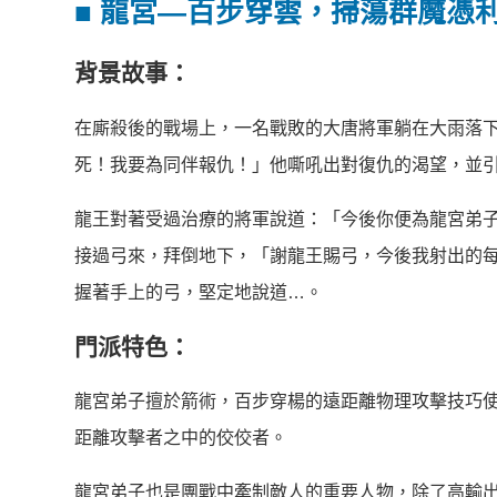
■
龍宮—百步穿雲，掃蕩群魔憑
背景故事：
在廝殺後的戰場上，一名戰敗的大唐將軍躺在大雨落
死！我要為同伴報仇！」他嘶吼出對復仇的渴望，並
龍王對著受過治療的將軍說道：「今後你便為龍宮弟
接過弓來，拜倒地下，「謝龍王賜弓，今後我射出的
握著手上的弓，堅定地說道…。
門派特色：
龍宮弟子擅於箭術，百步穿楊的遠距離物理攻擊技巧
距離攻擊者之中的佼佼者。
龍宮弟子也是團戰中牽制敵人的重要人物，除了高輸