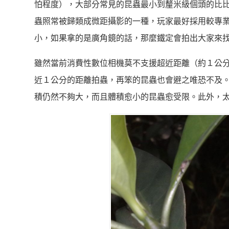
怕程度），大部分常見的昆蟲最小到釐米級個頭的比比
蟲照常被歸類成微距攝影的一種，玩家最好採用較專
小，如果拿的是廣角鏡的話，那麼鐵定會拍出大家來
雖然當前消費性數位相機莫不支援超近距離（約１公
近１公分的距離拍蟲，再笨的昆蟲也會避之唯恐不及
積仍然不夠大，而且體積愈小的昆蟲愈受限。此外，