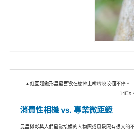
▲紅圓翅鍬形蟲最喜歡在樹幹上啃啃咬咬個不停。（Canon EOS 3
14EX。
消費性相機 vs. 專業微距鏡
昆蟲攝影與人們最常接觸的人物照或風景照有很大的不