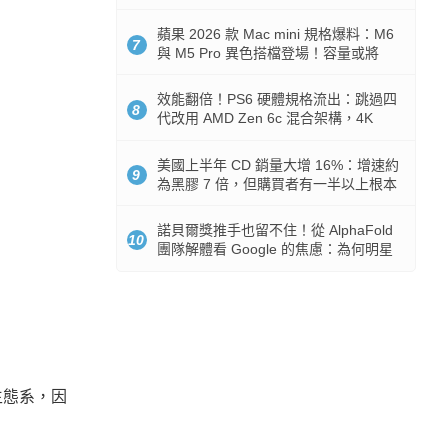
Token 消耗暴降 92%
蘋果 2026 款 Mac mini 規格爆料：M6
7
與 M5 Pro 異色搭檔登場！容量或將
512GB 起跳
效能翻倍！PS6 硬體規格流出：跳過四
8
代改用 AMD Zen 6c 混合架構，4K
120fps 與全光追時代來臨
美國上半年 CD 銷量大增 16%：增速約
9
為黑膠 7 倍，但購買者有一半以上根本
沒有播放器
諾貝爾獎推手也留不住！從 AlphaFold
10
團隊解體看 Google 的焦慮：為何明星
實驗室要為 Gemini 讓路？
生態系，因