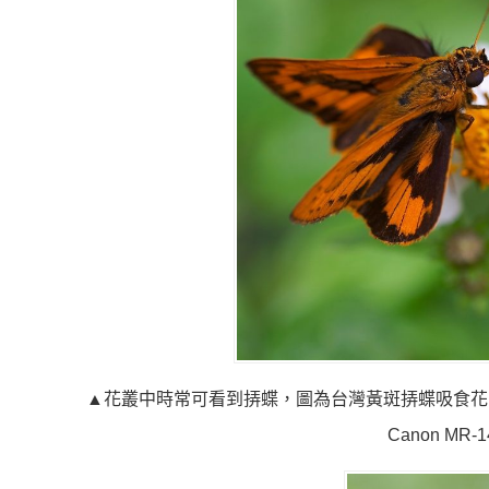
▲花叢中時常可看到挵蝶，圖為台灣黃斑挵蝶吸食花蜜的情景。（Can
Canon MR-1