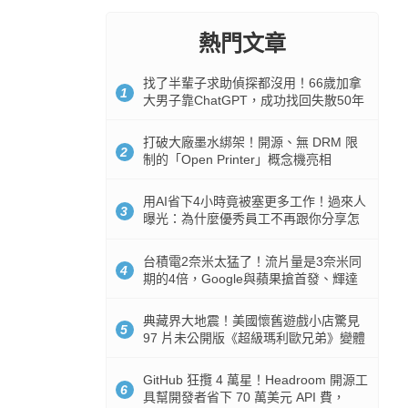
熱門文章
找了半輩子求助偵探都沒用！66歲加拿
1
大男子靠ChatGPT，成功找回失散50年
家人
打破大廠墨水綁架！開源、無 DRM 限
2
制的「Open Printer」概念機亮相
用AI省下4小時竟被塞更多工作！過來人
3
曝光：為什麼優秀員工不再跟你分享怎
麼使用AI
台積電2奈米太猛了！流片量是3奈米同
4
期的4倍，Google與蘋果搶首發、輝達
與AMD排隊等產能
典藏界大地震！美國懷舊遊戲小店驚見
5
97 片未公開版《超級瑪利歐兄弟》變體
任天堂卡帶
GitHub 狂攬 4 萬星！Headroom 開源工
6
具幫開發者省下 70 萬美元 API 費，