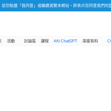
，若您點選「我同意」或繼續瀏覽本網站，即表示您同意我們的
片
活動
討論區
課程
#AI ChatGPT
深度有料
C