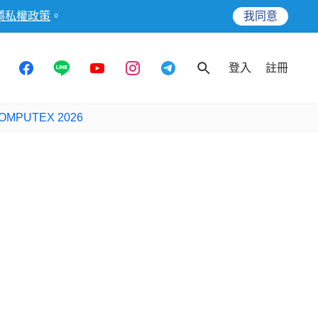
隱私權政策
。
我同意
登入
註冊
OMPUTEX 2026