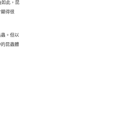
為如此，昆
會顯得很
蟲蟲。但以
中的昆蟲體