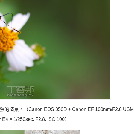
on EOS 350D + Canon EF 100mm/F2.8 USM M
4EX。1/250sec, F2.8, ISO 100）