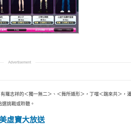
曲，有羅志祥的＜獨一無二＞、＜舞所遁形＞，丁噹＜踹來共＞，
點選挑戰或聆聽。
精美虛寶大放送