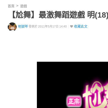
首頁
遊戲
【尬舞】最激舞蹈遊戲 明(1
地獄咩
收藏此文
發表於 2011年5月17日 14:40