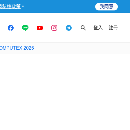
隱私權政策
。
我同意
登入
註冊
OMPUTEX 2026