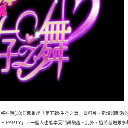
，將在明(18)日起推出「第五輯-生存之舞」資料片，新增超刺激
LE PARTY」，一個人也能享受鬥舞樂趣。此外，還將新增眾多