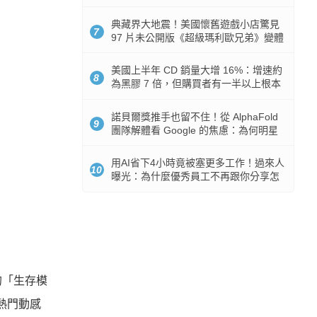
512GB 起跳
典藏界大地震！美國懷舊遊戲小店驚見
7
97 片未公開版《超級瑪利歐兄弟》變體
任天堂卡帶
美國上半年 CD 銷量大增 16%：增速約
8
為黑膠 7 倍，但購買者有一半以上根本
沒有播放器
諾貝爾獎推手也留不住！從 AlphaFold
9
團隊解體看 Google 的焦慮：為何明星
實驗室要為 Gemini 讓路？
用AI省下4小時竟被塞更多工作！過來人
10
曝光：為什麼優秀員工不再跟你分享怎
麼使用AI
的「生存模
熱門動感