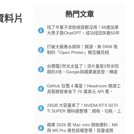
熱門文章
資料片
找了半輩子求助偵探都沒用！66歲加拿
1
大男子靠ChatGPT，成功找回失散50年
家人
打破大廠墨水綁架！開源、無 DRM 限
2
制的「Open Printer」概念機亮相
台積電2奈米太猛了！流片量是3奈米同
3
期的4倍，Google與蘋果搶首發、輝達
與AMD排隊等產能
GitHub 狂攬 4 萬星！Headroom 開源工
4
具幫開發者省下 70 萬美元 API 費，
Token 消耗暴降 92%
24GB 大容量來了！NVIDIA RTX 5070
5
Ti SUPER 爆料總整理：規格、功耗、上
市時間
蘋果 2026 款 Mac mini 規格爆料：M6
6
與 M5 Pro 異色搭檔登場！容量或將