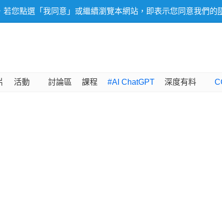
，若您點選「我同意」或繼續瀏覽本網站，即表示您同意我們的
片
活動
討論區
課程
#AI ChatGPT
深度有料
C