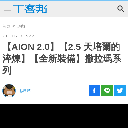
首頁
遊戲
2011.05.17 15:42
【AION 2.0】【2.5 天培爾的
淬煉】【全新裝備】撒拉瑪系
列
地獄咩