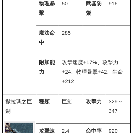
物理暴
50
武器防
916
擊
禦
魔法命
285
中
附加能
攻擊速度+17%、攻擊力
力
+24、物理暴擊+42、生命
+212
撒拉瑪之巨
種類
巨劍
攻擊力
329～
劍
347
攻擊速
2.4
命中率
920