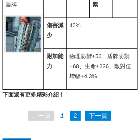
盾牌
禦
傷害減
45%
少
附加能
物理防禦+56、盾牌防禦
力
+68、生命+226、敵對值
增幅+4.3%
下面還有更多精彩介紹！
上一頁
1
2
下一頁