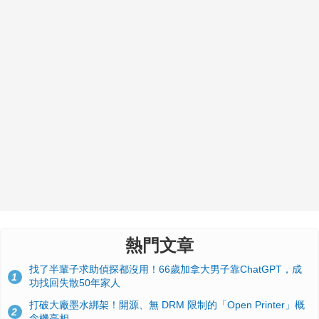
熱門文章
找了半輩子求助偵探都沒用！66歲加拿大男子靠ChatGPT，成
1
功找回失散50年家人
打破大廠墨水綁架！開源、無 DRM 限制的「Open Printer」概
2
念機亮相