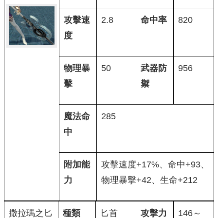
攻擊速
2.8
命中率
820
度
物理暴
50
武器防
956
擊
禦
魔法命
285
中
附加能
攻擊速度+17%、命中+93、
力
物理暴擊+42、生命+212
撒拉瑪之匕
種類
匕首
攻擊力
146～