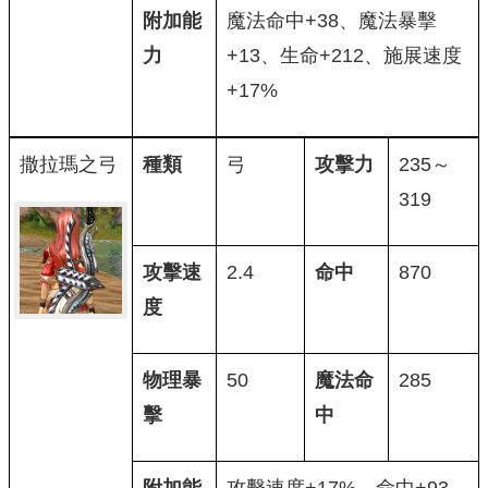
附加能
魔法命中+38、魔法暴擊
力
+13、生命+212、施展速度
+17%
撒拉瑪之弓
種類
弓
攻擊力
235～
319
攻擊速
2.4
命中
870
度
物理暴
50
魔法命
285
擊
中