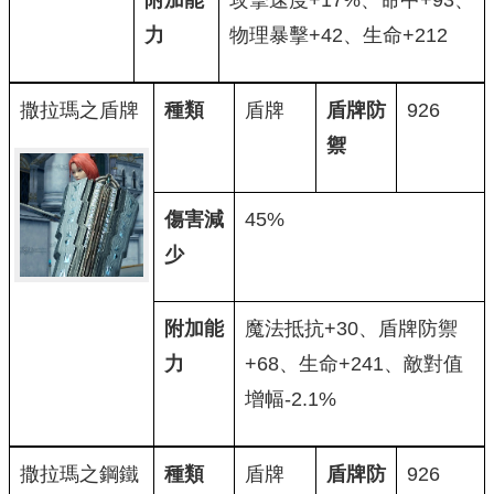
附加能
攻擊速度+17%、命中+93、
力
物理暴擊+42、生命+212
撒拉瑪之盾牌
種類
盾牌
盾牌防
926
禦
傷害減
45%
少
附加能
魔法抵抗+30、盾牌防禦
力
+68、生命+241、敵對值
增幅-2.1%
撒拉瑪之鋼鐵
種類
盾牌
盾牌防
926