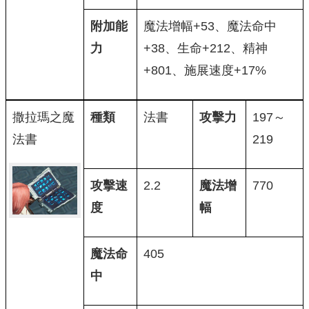
附加能
魔法增幅+53、魔法命中
力
+38、生命+212、精神
+801、施展速度+17%
撒拉瑪之魔
種類
法書
攻擊力
197～
法書
219
攻擊速
2.2
魔法增
770
度
幅
魔法命
405
中