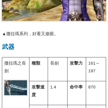
▲撒拉瑪系列，好看又搶眼。
武器
撒拉瑪之長
種類
長劍
攻擊力
161～
劍
197
攻擊速
1.4
命中率
870
度