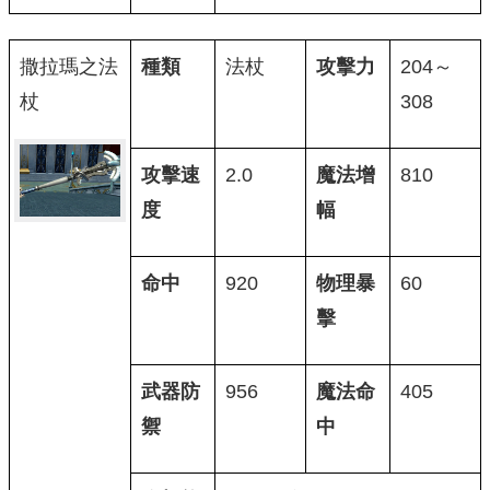
撒拉瑪之法
種類
法杖
攻擊力
204～
杖
308
攻擊速
2.0
魔法增
810
度
幅
命中
920
物理暴
60
擊
武器防
956
魔法命
405
禦
中