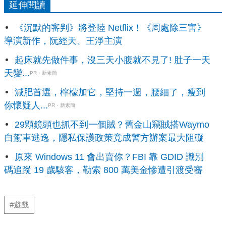
延伸閱讀
《沉默的審判》將登陸 Netflix！《周處除三害》
導演新作，阮經天、王淨主演
起床就先做件事，沒三天小腹就不見了! 肚子一天
天變...
PR・新素簡
減肥首選，檸檬加它，堅持一週，腰細了，瘦到
你懷疑人...
PR・新素簡
29顆鏡頭也抓不到一個賊？舊金山竊賊搭Waymo
自駕車逃逸，隱私保護政策竟成警方辦案最大阻礙
原來 Windows 11 會出賣你？FBI 靠 GDID 識別
碼追蹤 19 歲駭客，勒索 800 萬美金慘遭引渡受審
#遊戲