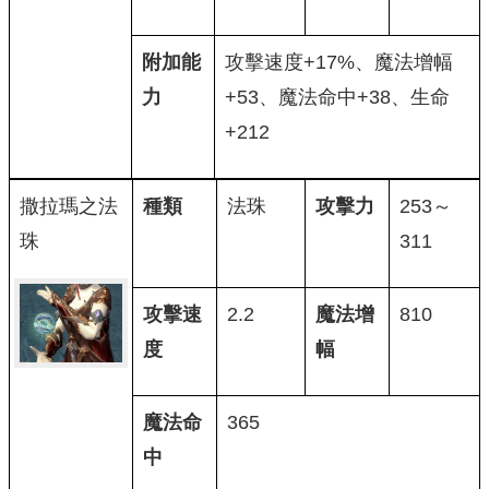
附加能
攻擊速度+17%、魔法增幅
力
+53、魔法命中+38、生命
+212
撒拉瑪之法
種類
法珠
攻擊力
253～
珠
311
攻擊速
2.2
魔法增
810
度
幅
魔法命
365
中