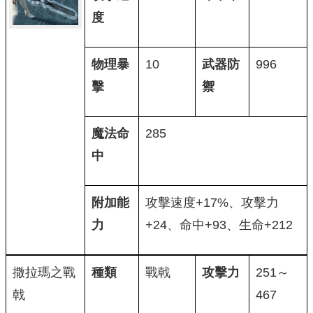
度
物理暴
10
武器防
996
擊
禦
魔法命
285
中
附加能
攻擊速度+17%、攻擊力
力
+24、命中+93、生命+212
撒拉瑪之戰
種類
戰戟
攻擊力
251～
戟
467