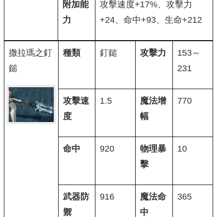
附加能
攻擊速度+17%、攻擊力
力
+24、命中+93、生命+212
撒拉瑪之釘
種類
釘鎚
攻擊力
153～
鎚
231
攻擊速
1.5
魔法增
770
度
幅
命中
920
物理暴
10
擊
武器防
916
魔法命
365
禦
中