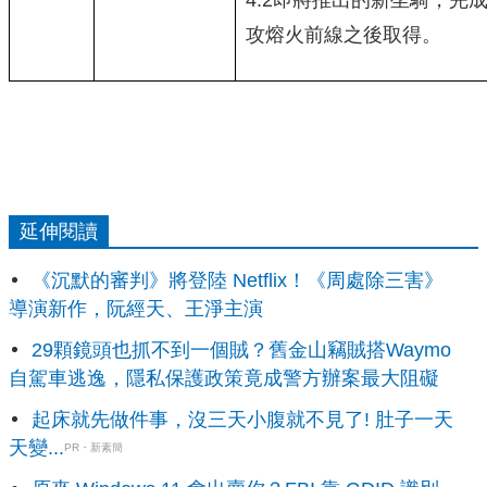
攻熔火前線之後取得。
延伸閱讀
《沉默的審判》將登陸 Netflix！《周處除三害》
導演新作，阮經天、王淨主演
29顆鏡頭也抓不到一個賊？舊金山竊賊搭Waymo
自駕車逃逸，隱私保護政策竟成警方辦案最大阻礙
起床就先做件事，沒三天小腹就不見了! 肚子一天
天變...
PR・新素簡