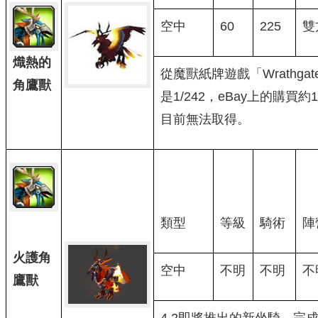
空中
60
225
雙
熾熱的
從魔獸紙牌遊戲「Wrathga
角鷹獸
是1/242，eBay上的購買約
目前無法取得。
類型
等級
騎術
陣
火護角
空中
不明
不明
不
鷹獸
4.2即將推出的新坐騎，完