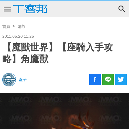
首頁
遊戲
2011.05.20 11:25
【魔獸世界】【座騎入手攻
略】角鷹獸
蓋子