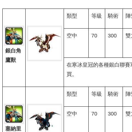
類型
等級
騎術
陣
空中
70
300
雙
銀白角
鷹獸
在寒冰皇冠的各種銀白聯賽
買。
類型
等級
騎術
陣
空中
70
300
雙
塞納里