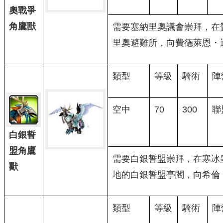
奧戰爭
角鷹獸
需要塞納里奧議會崇拜，在
里奧避難所，向費德萊恩・
類型
等級
騎術
陣
空中
70
300
聯
白銀誓
盟角鷹
需要白銀誓盟崇拜，在寒冰
獸
地的白銀誓盟亭閣，向希倫
類型
等級
騎術
陣