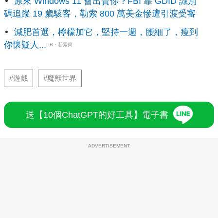
原來 Windows 11 會出賣你？FBI 靠 GDID 識別
碼追蹤 19 歲駭客，勒索 800 萬美金慘遭引渡受審
減肥首選，檸檬加它，堅持一週，腰細了，瘦到
你懷疑人...
PR・新素簡
#遊戲
#魔獸世界
送【10個ChatGPT的好工具】電子書
ADVERTISEMENT