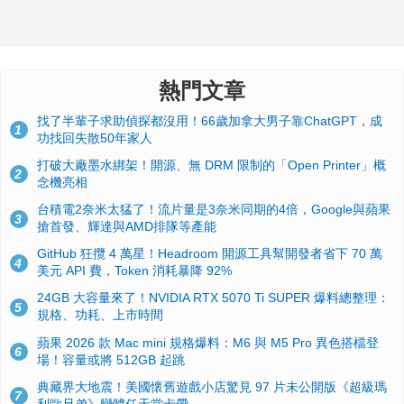
熱門文章
找了半輩子求助偵探都沒用！66歲加拿大男子靠ChatGPT，成
1
功找回失散50年家人
打破大廠墨水綁架！開源、無 DRM 限制的「Open Printer」概
2
念機亮相
台積電2奈米太猛了！流片量是3奈米同期的4倍，Google與蘋果
3
搶首發、輝達與AMD排隊等產能
GitHub 狂攬 4 萬星！Headroom 開源工具幫開發者省下 70 萬
4
美元 API 費，Token 消耗暴降 92%
24GB 大容量來了！NVIDIA RTX 5070 Ti SUPER 爆料總整理：
5
規格、功耗、上市時間
蘋果 2026 款 Mac mini 規格爆料：M6 與 M5 Pro 異色搭檔登
6
場！容量或將 512GB 起跳
典藏界大地震！美國懷舊遊戲小店驚見 97 片未公開版《超級瑪
7
利歐兄弟》變體任天堂卡帶