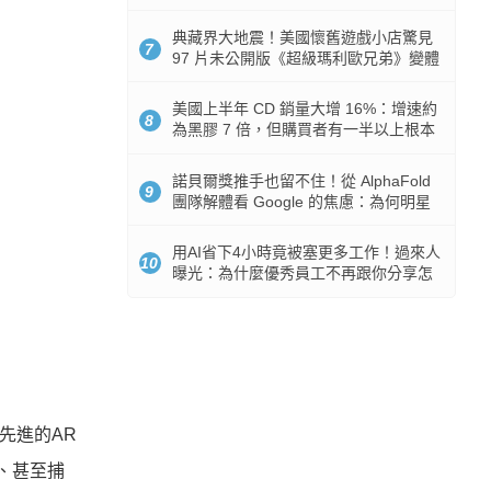
512GB 起跳
典藏界大地震！美國懷舊遊戲小店驚見
7
97 片未公開版《超級瑪利歐兄弟》變體
任天堂卡帶
美國上半年 CD 銷量大增 16%：增速約
8
為黑膠 7 倍，但購買者有一半以上根本
沒有播放器
諾貝爾獎推手也留不住！從 AlphaFold
9
團隊解體看 Google 的焦慮：為何明星
實驗室要為 Gemini 讓路？
用AI省下4小時竟被塞更多工作！過來人
10
曝光：為什麼優秀員工不再跟你分享怎
麼使用AI
先進的AR
片、甚至捕