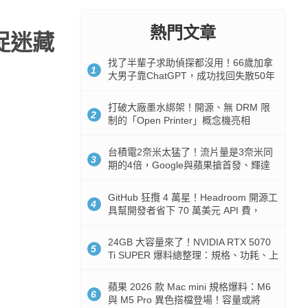
熱門文章
捉迷藏
找了半輩子求助偵探都沒用！66歲加拿
1
大男子靠ChatGPT，成功找回失散50年
家人
打破大廠墨水綁架！開源、無 DRM 限
2
制的「Open Printer」概念機亮相
台積電2奈米太猛了！流片量是3奈米同
3
期的4倍，Google與蘋果搶首發、輝達
與AMD排隊等產能
GitHub 狂攬 4 萬星！Headroom 開源工
4
具幫開發者省下 70 萬美元 API 費，
Token 消耗暴降 92%
24GB 大容量來了！NVIDIA RTX 5070
5
Ti SUPER 爆料總整理：規格、功耗、上
市時間
蘋果 2026 款 Mac mini 規格爆料：M6
6
與 M5 Pro 異色搭檔登場！容量或將