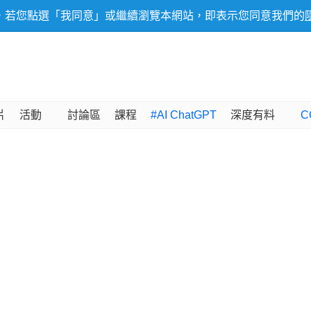
，若您點選「我同意」或繼續瀏覽本網站，即表示您同意我們的
片
活動
討論區
課程
#AI ChatGPT
深度有料
C