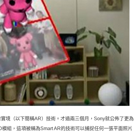
擴增實境（以下簡稱AR）技術。才過兩三個月，Sony就公佈了更為
D模組，這項被稱為Smart AR的技術可以捕捉任何一張平面照