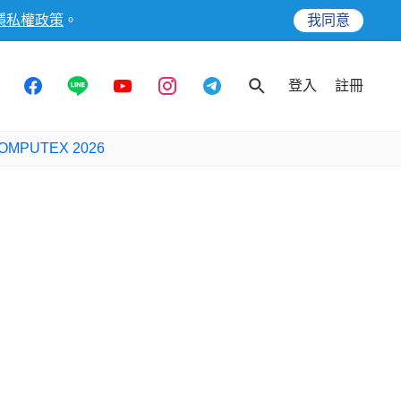
隱私權政策
。
我同意
登入
註冊
OMPUTEX 2026