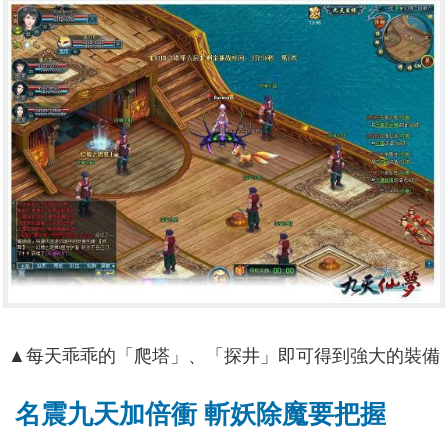
▲每天乖乖的「爬塔」、「探井」即可得到強大的裝備
名震九天加倍衝 斬妖除魔要把握