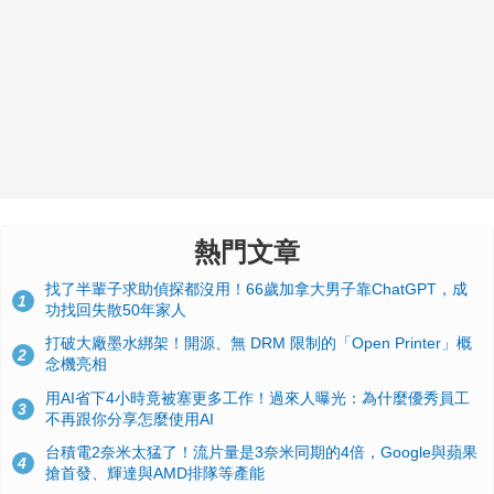
熱門文章
找了半輩子求助偵探都沒用！66歲加拿大男子靠ChatGPT，成
1
功找回失散50年家人
打破大廠墨水綁架！開源、無 DRM 限制的「Open Printer」概
2
念機亮相
用AI省下4小時竟被塞更多工作！過來人曝光：為什麼優秀員工
3
不再跟你分享怎麼使用AI
台積電2奈米太猛了！流片量是3奈米同期的4倍，Google與蘋果
4
搶首發、輝達與AMD排隊等產能