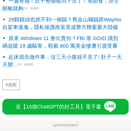
一週有感！肚子整個都消下去了！免節食，排空
順暢就夠
PR・新素簡
29顆鏡頭也抓不到一個賊？舊金山竊賊搭Waymo
自駕車逃逸，隱私保護政策竟成警方辦案最大阻礙
原來 Windows 11 會出賣你？FBI 靠 GDID 識別
碼追蹤 19 歲駭客，勒索 800 萬美金慘遭引渡受審
起床就先做件事，沒三天小腹就不見了! 肚子一天
天變...
PR・新素簡
#遊戲
送【10個ChatGPT的好工具】電子書
ADVERTISEMENT