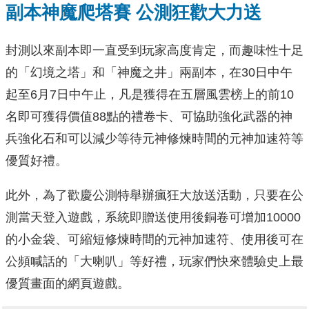
副本神魔爬塔賽 公測狂歡大力送
封測以來副本即一直受到玩家高度肯定，而趣味性十足
的「幻境之塔」和「神魔之井」兩副本，在30日中午
起至6月7日中午止，凡是獲得在五層風雲榜上的前10
名即可獲得價值88點的禮卷卡、可協助強化武器的神
兵強化石和可以減少等待元神修煉時間的元神加速符等
優質好禮。
此外，為了歡慶公測特舉辦瘋狂大放送活動，只要在公
測當天登入遊戲，系統即贈送使用後銅卷可增加10000
的小金袋、可縮短修煉時間的元神加速符、使用後可在
公頻喊話的「大喇叭」等好禮，玩家們快來體驗史上最
優質畫面的網頁遊戲。