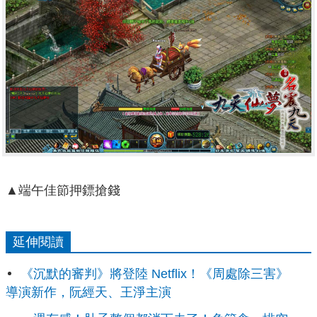
▲端午佳節押鏢搶錢
延伸閱讀
《沉默的審判》將登陸 Netflix！《周處除三害》
導演新作，阮經天、王淨主演