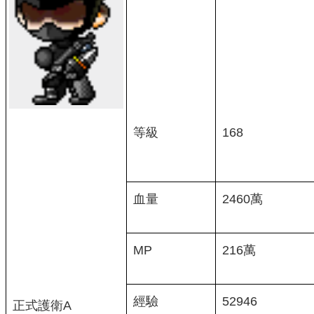
等級
168
血量
2460萬
MP
216萬
經驗
52946
正式護衛A