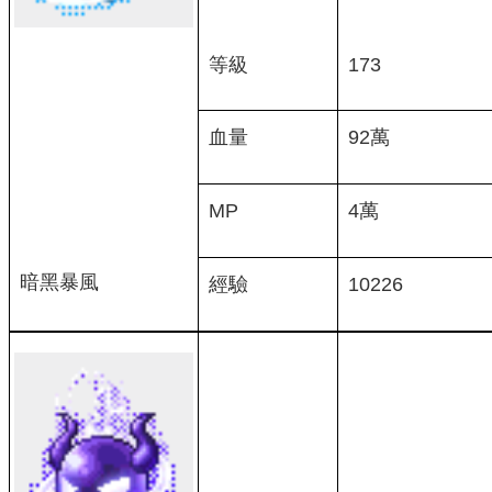
等級
173
血量
92萬
MP
4萬
暗黑暴風
經驗
10226