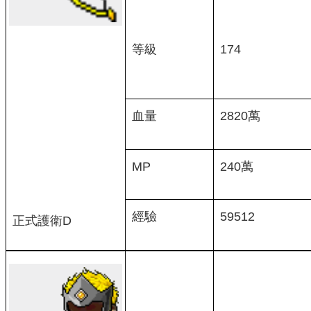
等級
174
血量
2820萬
MP
240萬
經驗
59512
正式護衛D