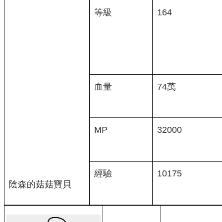
等級
164
血量
74萬
MP
32000
經驗
10175
陰森的菇菇寶貝