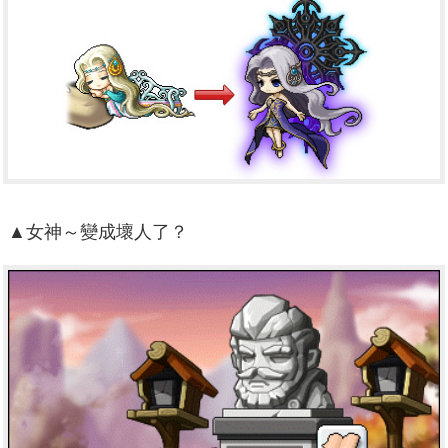
▲女神～變成壞人了？