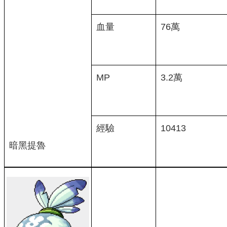
血量
76萬
MP
3.2萬
經驗
10413
暗黑提魯