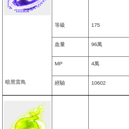
等級
175
血量
96萬
MP
4萬
暗黑雷鳥
經驗
10602