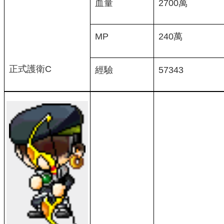
血量
2700萬
MP
240萬
正式護衛C
經驗
57343