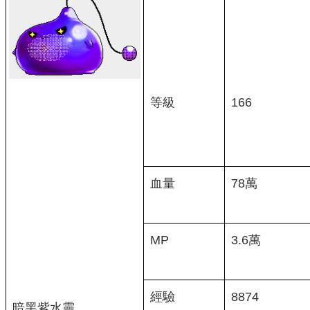
等級
166
血量
78萬
MP
3.6萬
經驗
8874
暗黑紫水靈