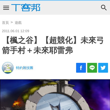
首頁
遊戲
2011.06.01 12:09
【楓之谷】【超競化】未來弓
箭手村＋未來耶雷弗
特約雜技團