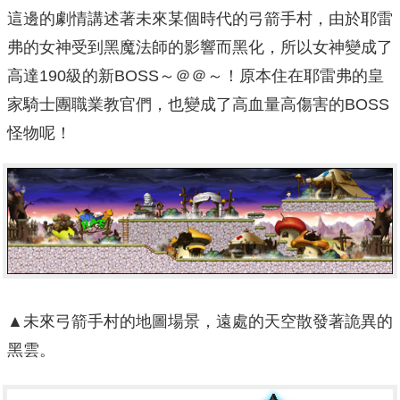
這邊的劇情講述著未來某個時代的弓箭手村，由於耶雷
弗的女神受到黑魔法師的影響而黑化，所以女神變成了
高達190級的新BOSS～＠＠～！原本住在耶雷弗的皇
家騎士團職業教官們，也變成了高血量高傷害的BOSS
怪物呢！
▲未來弓箭手村的地圖場景，遠處的天空散發著詭異的
黑雲。