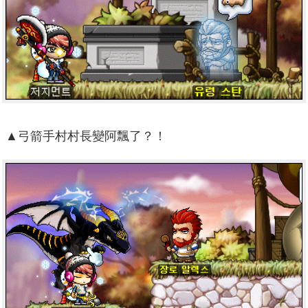
▲弓箭手村村長變阿飄了？！