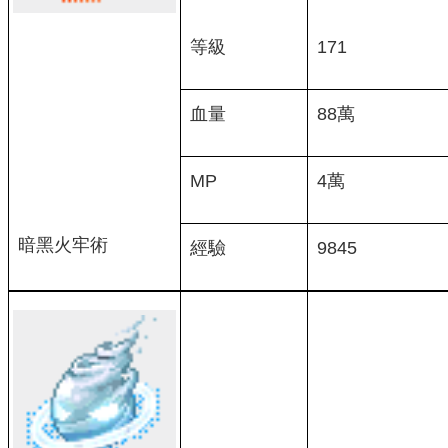
等級
171
血量
88萬
MP
4萬
暗黑火牢術
經驗
9845