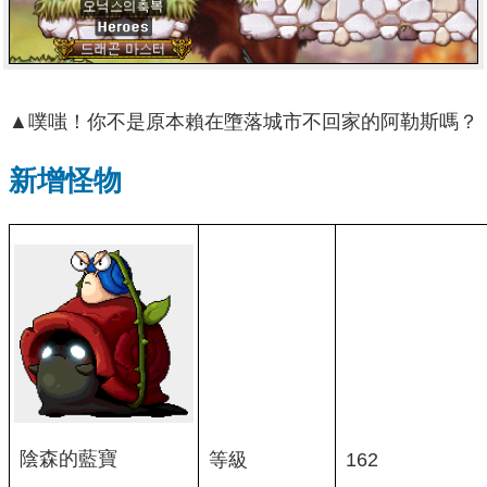
▲噗嗤！你不是原本賴在墮落城市不回家的阿勒斯嗎？
新增怪物
陰森的藍寶
等級
162