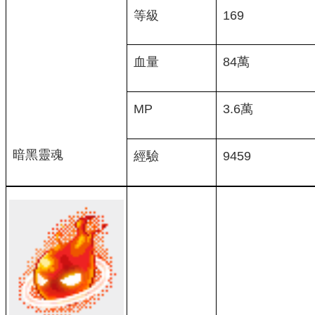
等級
169
血量
84萬
MP
3.6萬
暗黑靈魂
經驗
9459