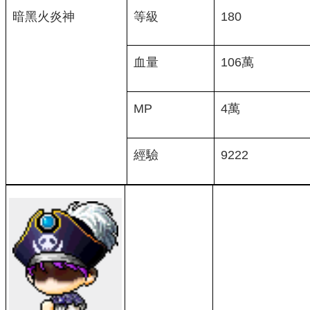
暗黑火炎神
等級
180
血量
106萬
MP
4萬
經驗
9222