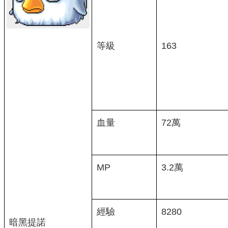
等級
163
血量
72萬
MP
3.2萬
經驗
8280
暗黑提諾