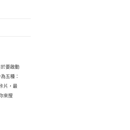
終於要啟動
分為五種：
卡片，最
你來搜