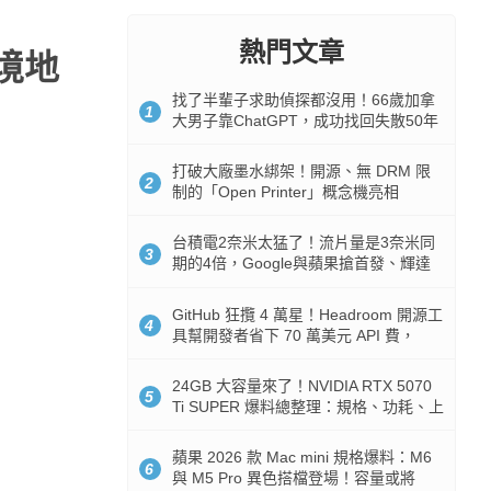
熱門文章
境地
找了半輩子求助偵探都沒用！66歲加拿
1
大男子靠ChatGPT，成功找回失散50年
家人
打破大廠墨水綁架！開源、無 DRM 限
2
制的「Open Printer」概念機亮相
台積電2奈米太猛了！流片量是3奈米同
3
期的4倍，Google與蘋果搶首發、輝達
與AMD排隊等產能
GitHub 狂攬 4 萬星！Headroom 開源工
4
具幫開發者省下 70 萬美元 API 費，
Token 消耗暴降 92%
24GB 大容量來了！NVIDIA RTX 5070
5
Ti SUPER 爆料總整理：規格、功耗、上
市時間
蘋果 2026 款 Mac mini 規格爆料：M6
6
與 M5 Pro 異色搭檔登場！容量或將