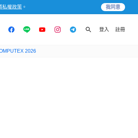
隱私權政策
。
我同意
登入
註冊
OMPUTEX 2026