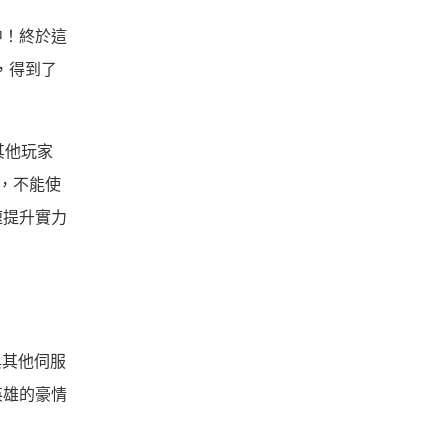
中！終於這
，得到了
其他玩家
，不能使
速提升實力
與其他伺服
英雄的豪情