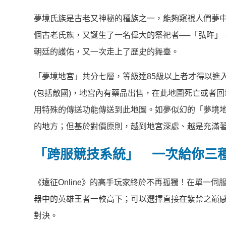
夢境氏族是古老又神秘的種族之一，能夠窺視人們夢
個古老氏族，又誕生了一名偉大的祭祀者──「弘旿」
朝廷的護佑，又一次走上了歷史的舞臺。
「夢境地宮」共分七層，等級達85級以上者才得以進
(包括敵國)，地宮內有藥品出售，在此地圖死亡或者
用特殊的傳送功能傳送到此地圖。如夢似幻的「夢境
的地方；但基於對價原則，越到地宮深處、越是充滿
「跨服競技系統」 一次給你三
《遠征Online》的高手玩家終於不再孤獨！在單一
器中的英雄王者一較高下；可以選擇直接在紫禁之巔
對決。