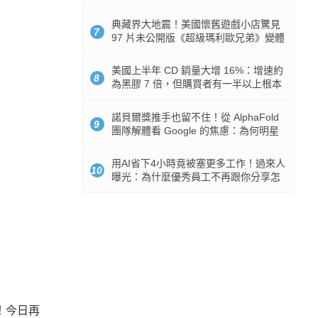
512GB 起跳
典藏界大地震！美國懷舊遊戲小店驚見
7
97 片未公開版《超級瑪利歐兄弟》變體
任天堂卡帶
美國上半年 CD 銷量大增 16%：增速約
8
為黑膠 7 倍，但購買者有一半以上根本
沒有播放器
諾貝爾獎推手也留不住！從 AlphaFold
9
團隊解體看 Google 的焦慮：為何明星
實驗室要為 Gemini 讓路？
用AI省下4小時竟被塞更多工作！過來人
10
曝光：為什麼優秀員工不再跟你分享怎
麼使用AI
！今日再