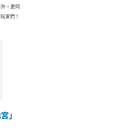
另外，更同
的玩家們！
地宮」