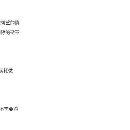
技聲望的獎
扣除的徽章
消耗徽
不需要消