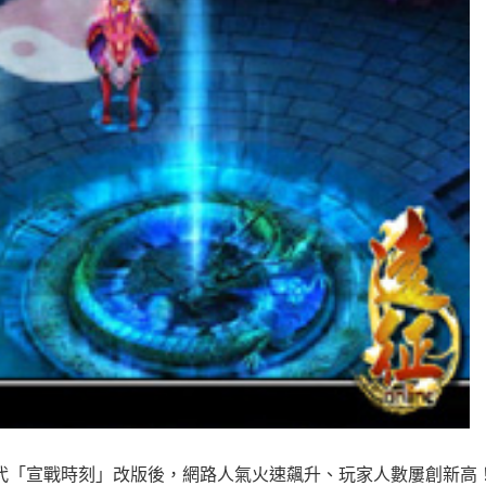
服時代「宣戰時刻」改版後，網路人氣火速飆升、玩家人數屢創新高