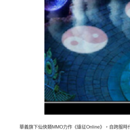
華義旗下仙俠類MMO力作《遠征Online》，自跨