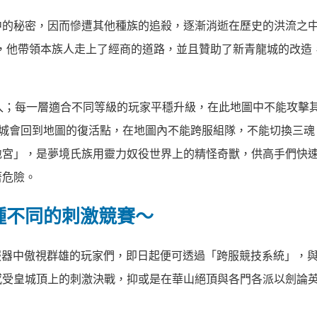
中的秘密，因而慘遭其他種族的追殺，逐漸消逝在歷史的洪流之
，他帶領本族人走上了經商的道路，並且贊助了新青龍城的改造
入；每一層適合不同等級的玩家平穩升級，在此地圖中不能攻擊
回城會回到地圖的復活點，在地圖內不能跨服組隊，不能切換三魂
地宮」，是夢境氏族用靈力奴役世界上的精怪奇獸，供高手們快
著危險。
種不同的刺激競賽～
伺服器中傲視群雄的玩家們，即日起便可透過「跨服競技系統」，
感受皇城頂上的刺激決戰，抑或是在華山絕頂與各門各派以劍論