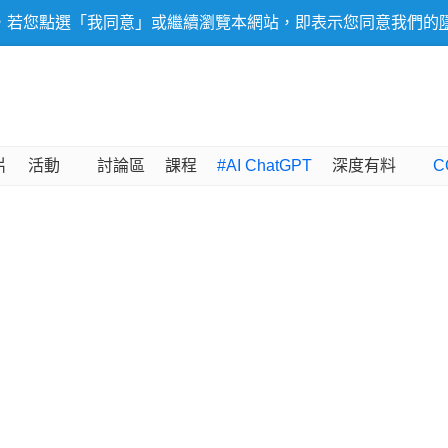
，若您點選「我同意」或繼續瀏覽本網站，即表示您同意我們的
片
活動
討論區
課程
#AI ChatGPT
深度有料
C