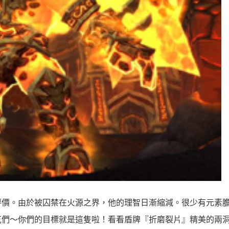
評價。由於被囚禁在火源之界，他的理智日漸縮減。很少有元素
克們～你們的目標就是這隻啦！看看盾牌『折磨裂片』精美的兩