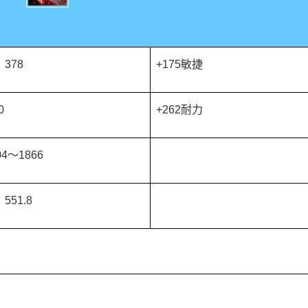
378
+175敏捷
0
+262耐力
4～1866
51.8