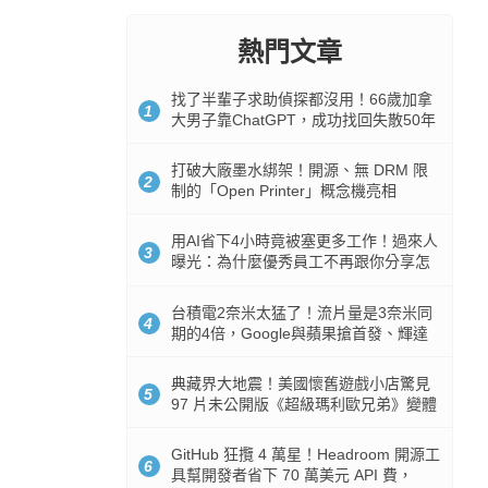
熱門文章
找了半輩子求助偵探都沒用！66歲加拿
1
大男子靠ChatGPT，成功找回失散50年
家人
打破大廠墨水綁架！開源、無 DRM 限
2
制的「Open Printer」概念機亮相
用AI省下4小時竟被塞更多工作！過來人
3
曝光：為什麼優秀員工不再跟你分享怎
麼使用AI
台積電2奈米太猛了！流片量是3奈米同
4
期的4倍，Google與蘋果搶首發、輝達
與AMD排隊等產能
典藏界大地震！美國懷舊遊戲小店驚見
5
97 片未公開版《超級瑪利歐兄弟》變體
任天堂卡帶
GitHub 狂攬 4 萬星！Headroom 開源工
6
具幫開發者省下 70 萬美元 API 費，