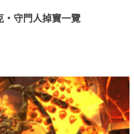
羅克‧守門人掉寶一覽