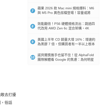
Token 消耗暴降 92%
蘋果 2026 款 Mac mini 規格爆料：M6
7
與 M5 Pro 異色搭檔登場！容量或將
512GB 起跳
效能翻倍！PS6 硬體規格流出：跳過四
8
代改用 AMD Zen 6c 混合架構，4K
120fps 與全光追時代來臨
美國上半年 CD 銷量大增 16%：增速約
9
為黑膠 7 倍，但購買者有一半以上根本
沒有播放器
諾貝爾獎推手也留不住！從 AlphaFold
10
團隊解體看 Google 的焦慮：為何明星
實驗室要為 Gemini 讓路？
膽敢去打擾
洞，俗話