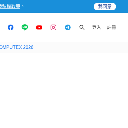
隱私權政策
。
我同意
登入
註冊
OMPUTEX 2026