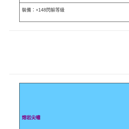
裝備：+148閃躲等級
熔岩尖嘯