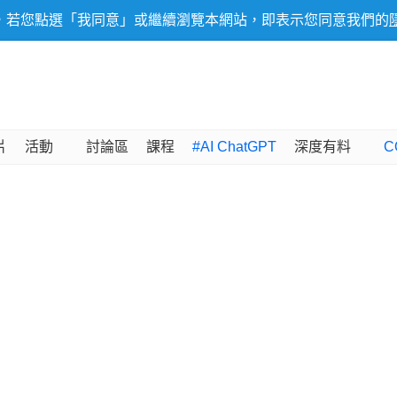
，若您點選「我同意」或繼續瀏覽本網站，即表示您同意我們的
片
活動
討論區
課程
#AI ChatGPT
深度有料
C