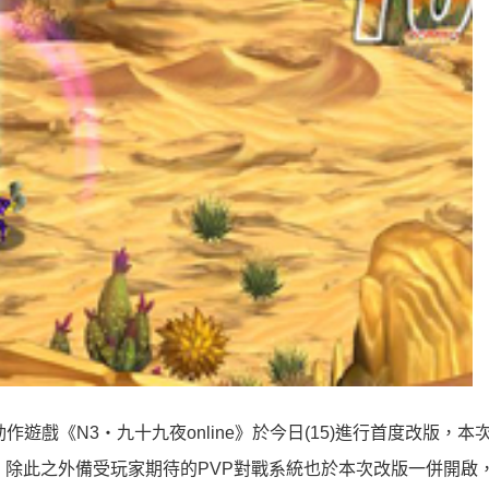
發的動作遊戲《N3‧九十九夜online》於今日(15)進行首度改版，
，除此之外備受玩家期待的PVP對戰系統也於本次改版一併開啟