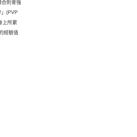
場合則會強
(PVP
身上所累
成的經驗值