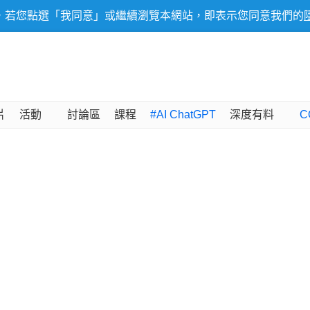
，若您點選「我同意」或繼續瀏覽本網站，即表示您同意我們的
片
活動
討論區
課程
#AI ChatGPT
深度有料
C