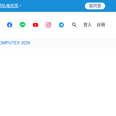
隱私權政策
。
我同意
登入
註冊
OMPUTEX 2026