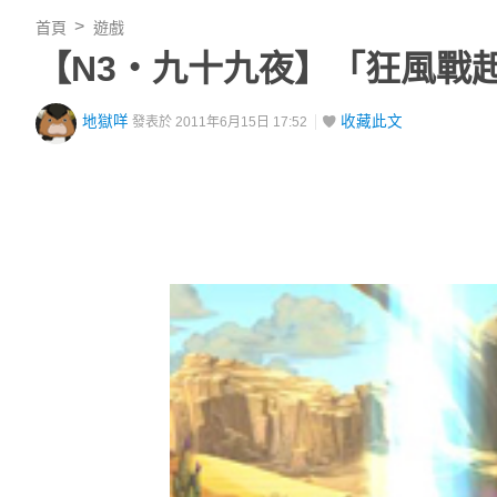
首頁
遊戲
【N3‧九十九夜】「狂風戰
地獄咩
收藏此文
發表於 2011年6月15日 17:52