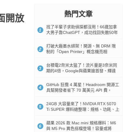
熱門文章
面開放
找了半輩子求助偵探都沒用！66歲加拿
1
大男子靠ChatGPT，成功找回失散50年
家人
打破大廠墨水綁架！開源、無 DRM 限
2
制的「Open Printer」概念機亮相
台積電2奈米太猛了！流片量是3奈米同
3
期的4倍，Google與蘋果搶首發、輝達
與AMD排隊等產能
GitHub 狂攬 4 萬星！Headroom 開源工
4
具幫開發者省下 70 萬美元 API 費，
Token 消耗暴降 92%
24GB 大容量來了！NVIDIA RTX 5070
5
Ti SUPER 爆料總整理：規格、功耗、上
市時間
蘋果 2026 款 Mac mini 規格爆料：M6
6
與 M5 Pro 異色搭檔登場！容量或將