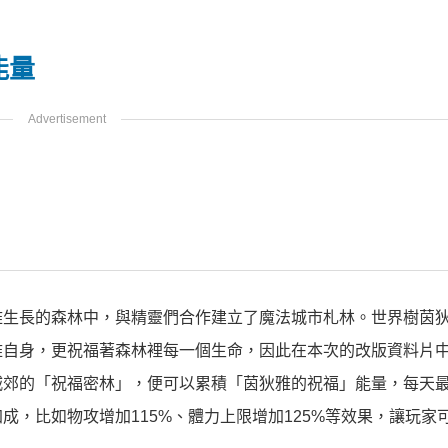
能量
雅生長的森林中，與精靈們合作建立了魔法城市札林。世界樹茵
雅自身，更祝福著森林裡每一個生命，因此在本次的改版資料片
城郊的「祝福密林」，便可以累積「茵狄雅的祝福」能量，每天
，比如物攻增加115%、體力上限增加125%等效果，讓玩家