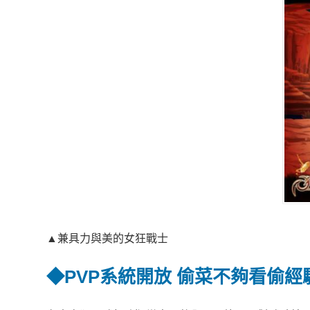
▲兼具力與美的女狂戰士
◆
PVP
系統開放
偷菜不夠看偷經