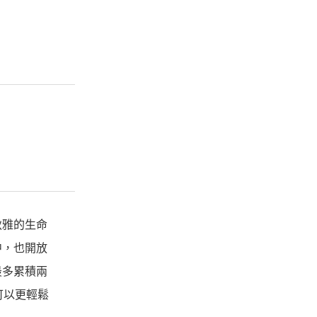
狄雅的生命
中，也開放
最多累積兩
可以更輕鬆