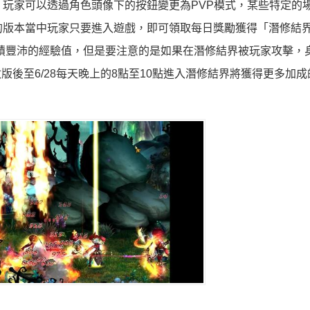
，玩家可以透過角色頭像下的按鈕變更為PVP模式，某些特定的
的版本當中玩家只要進入遊戲，即可領取每日獎勵獲得「潛修結界」
積豐沛的經驗值，但是要注意的是如果在潛修結界被玩家攻擊，
版後至6/28每天晚上的8點至10點進入潛修結界將獲得更多加