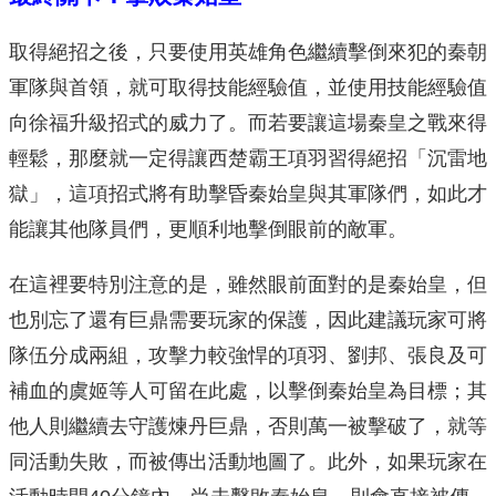
取得絕招之後，只要使用英雄角色繼續擊倒來犯的秦朝
軍隊與首領，就可取得技能經驗值，並使用技能經驗值
向徐福升級招式的威力了。而若要讓這場秦皇之戰來得
輕鬆，那麼就一定得讓西楚霸王項羽習得絕招「沉雷地
獄」，這項招式將有助擊昏秦始皇與其軍隊們，如此才
能讓其他隊員們，更順利地擊倒眼前的敵軍。
在這裡要特別注意的是，雖然眼前面對的是秦始皇，但
也別忘了還有巨鼎需要玩家的保護，因此建議玩家可將
隊伍分成兩組，攻擊力較強悍的項羽、劉邦、張良及可
補血的虞姬等人可留在此處，以擊倒秦始皇為目標；其
他人則繼續去守護煉丹巨鼎，否則萬一被擊破了，就等
同活動失敗，而被傳出活動地圖了。此外，如果玩家在