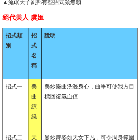
▲流氓天子劉邦有些招式頗無賴
絕代美人
虞姬
招式類
招
說明
別
式
名
稱
招式一
美
美妙樂曲洗滌身心，曲畢可使我方目
曲
標回復氣血值
繚
繞
招式二
天
曼妙舞姿如天女下凡，可令周身範圍