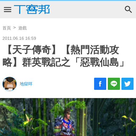
首頁
遊戲
2011.06.16 16:59
【天子傳奇】【熱門活動攻
略】群英戰記之「惡戰仙島」
地獄咩