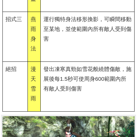
招式三
燕
運行獨特身法移形換影，可瞬間移動
雨
至某地，並使範圍內所有敵人受到傷
身
害
法
絕招
漫
發出凍寒真勁如雪花般繞體傷敵，施
天
展後每1.5秒可使周身600範圍內所
雪
有敵人受到傷害
雨