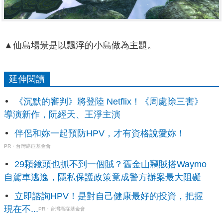
▲仙島場景是以飄浮的小島做為主題。
延伸閱讀
《沉默的審判》將登陸 Netflix！《周處除三害》
導演新作，阮經天、王淨主演
伴侶和妳一起預防HPV，才有資格說愛妳！
PR・台灣癌症基金會
29顆鏡頭也抓不到一個賊？舊金山竊賊搭Waymo
自駕車逃逸，隱私保護政策竟成警方辦案最大阻礙
立即諮詢HPV！是對自己健康最好的投資，把握
現在不...
PR・台灣癌症基金會