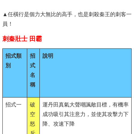
▲任橫行是個力大無比的高手，也是刺殺秦王的刺客一
員！
刺秦壯士
田霸
招式類
招
說明
別
式
名
稱
招式一
破
運丹田真氣大聲嘲諷敵目標，有機率
空
成功吸引其注意力，並使其攻擊力下
怒
降、攻速下降
斥