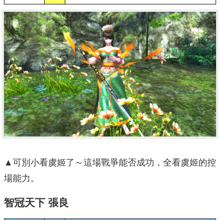
▲可別小看虞姬了～這場戰爭能否成功，全看虞姬的控
場能力。
智冠天下
張良