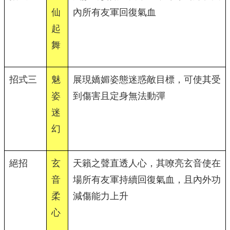
仙
內所有友軍回復氣血
起
舞
招式三
魅
展現嬌媚姿態迷惑敵目標，可使其受
姿
到傷害且定身無法動彈
迷
幻
絕招
玄
天籟之聲直透人心，其嘹亮玄音使在
音
場所有友軍持續回復氣血，且內外功
柔
減傷能力上升
心