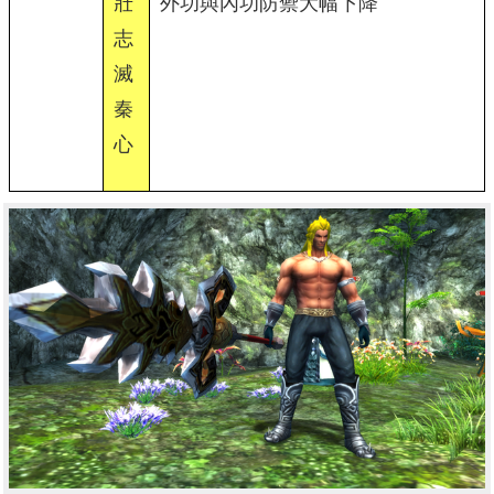
壯
外功與內功防禦大幅下降
志
滅
秦
心