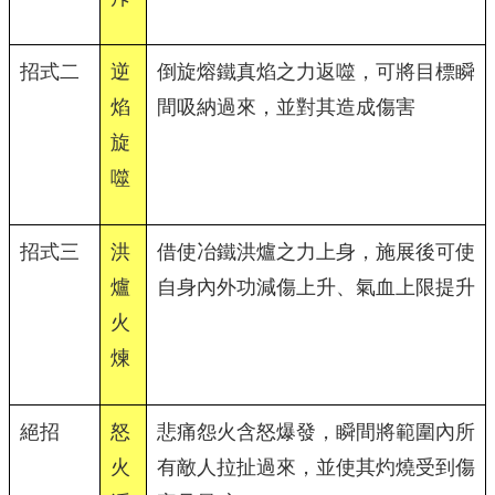
招式二
逆
倒旋熔鐵真焰之力返噬，可將目標瞬
焰
間吸納過來，並對其造成傷害
旋
噬
招式三
洪
借使冶鐵洪爐之力上身，施展後可使
爐
自身內外功減傷上升、氣血上限提升
火
煉
絕招
怒
悲痛怨火含怒爆發，瞬間將範圍內所
火
有敵人拉扯過來，並使其灼燒受到傷