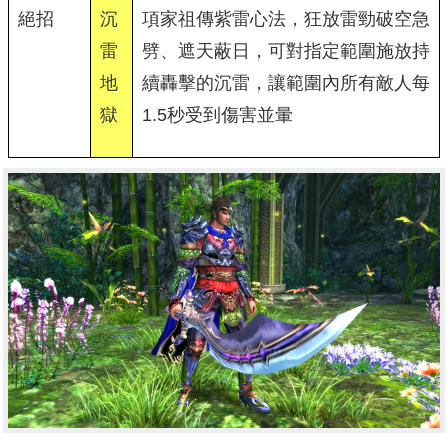
絕招
沉
項家祖傳紫雷心法，狂放雷勁破空急
雷
劈、遮天蔽日，可對指定範圍施放持
地
續轟擊的沉雷，讓範圍內所有敵人每
獄
1.5秒受到傷害並暈