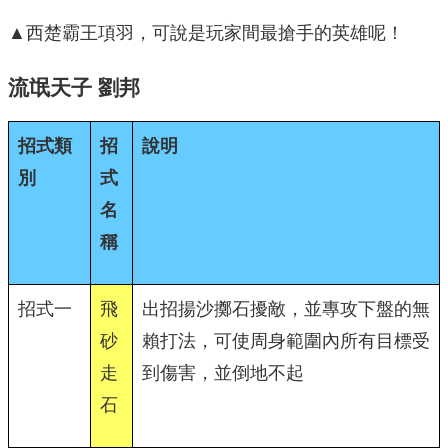
▲西楚霸王項羽，可說是玩家間最搶手的英雄呢！
流氓天子
劉邦
招式類
招
說明
別
式
名
稱
招式一
飛
出招揚沙擲石擾敵，並專攻下盤的無
砂
賴打法，可使周身範圍內所有目標受
走
到傷害，並倒地不起
石