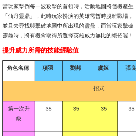
當玩家擊倒每一波攻擊的首領時，活動地圖將隨機產生
「仙丹靈鼎」，此時玩家扮演的英雄需暫時脫離戰場，
並且去尋找與擊破地圖中所出現的靈鼎，而當玩家擊破
靈鼎時，將有機會取得所選擇英雄威力無比的絕招喔！
提升威力所需的技能經驗值
角色名稱
項羽
劉邦
虞姬
張
招式一
第一次升
35
35
35
35
級