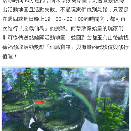
活動時間40分鐘內，尚未擊敗秦始皇，則會直接被傳
出活動地圖且活動失敗。不過玩家們也別氣餒，只要是
在週四或周日晚上19：00～22：00的時間內，都可再
次進行「惡戰仙島」的挑戰。而擊敗秦始皇的玩家們，
則可從傳送點離開活動地圖，並回到玄都玉京山後請找
徐福領取活動獎勵「仙島寶箱」與海量的經驗值與修行
值喔！