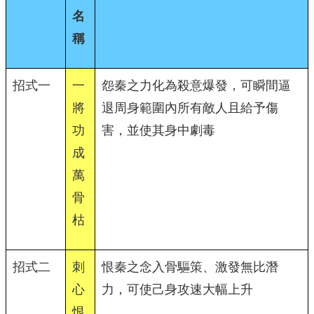
名
稱
招式一
一
怨秦之力化為殺意爆發，可瞬間逼
將
退周身範圍內所有敵人且給予傷
功
害，並使其身中劇毒
成
萬
骨
枯
招式二
刺
恨秦之念入骨驅策、激發無比潛
心
力，可使己身攻速大幅上升
恨