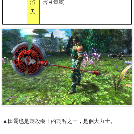
滔
害且暈眩
天
▲田霸也是刺殺秦王的刺客之一，是個大力士。