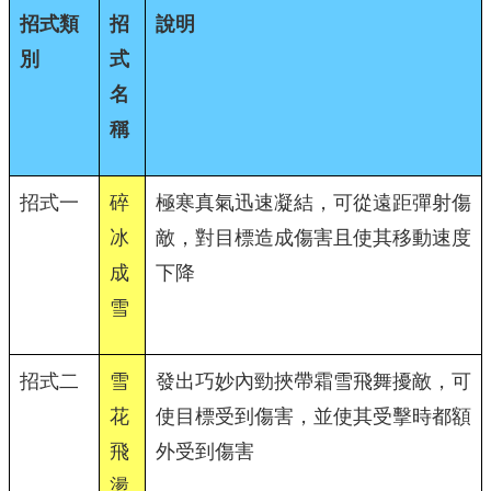
招式類
招
說明
別
式
名
稱
招式一
碎
極寒真氣迅速凝結，可從遠距彈射傷
冰
敵，對目標造成傷害且使其移動速度
成
下降
雪
招式二
雪
發出巧妙內勁挾帶霜雪飛舞擾敵，可
花
使目標受到傷害，並使其受擊時都額
飛
外受到傷害
盪