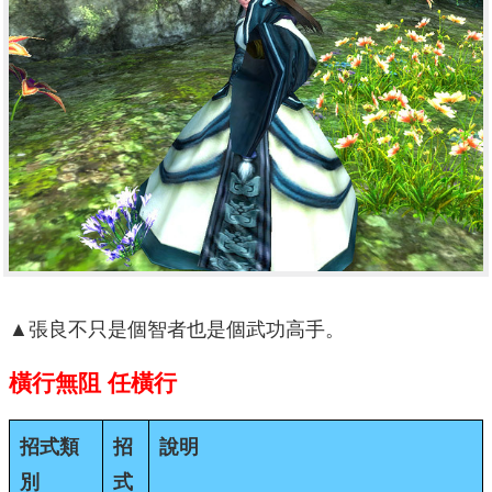
▲張良不只是個智者也是個武功高手。
橫行無阻
任橫行
招式類
招
說明
別
式