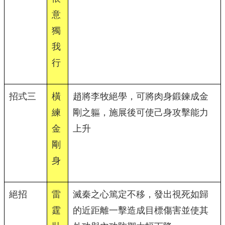
意
獨
我
行
招式三
橫
趙將李牧絕學，可將肉身鍛鍊成金
練
剛之軀，施展後可使己身攻擊能力
金
上升
剛
身
絕招
雷
滅秦之心篤定不移，發出視死如歸
霆
的近距離一擊造成目標傷害並使其