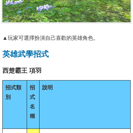
▲玩家可選擇扮演自己喜歡的英雄角色。
英雄武學招式
西楚霸王
項羽
招式類
招
說明
別
式
名
稱