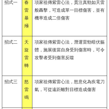
招式一
春
項家祖傳紫雷心法，貫注真勁如天雷
雷
般轟擊，可造成單一目標傷害，並有
暴
機率造成二倍傷害
殛
招式二
天
項家祖傳紫雷心法，潛運雷勁暗伏軀
旋
體，施展後當自身受到傷害時，可令
雷
攻擊者受到傷害反噬
轉
招式三
怒
項家祖傳紫雷心法，怒意化為疾電刀
雷
氣，可從遠距離對目標造成傷害
鳴