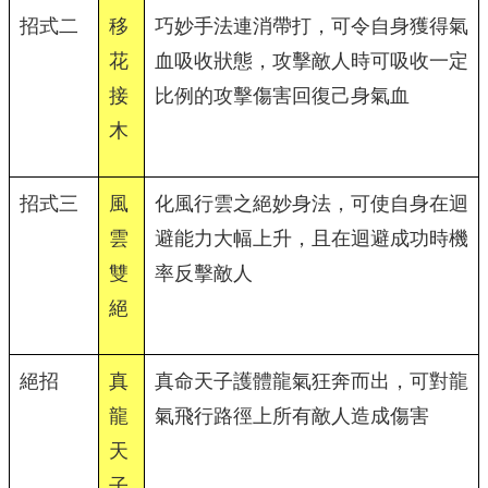
招式二
移
巧妙手法連消帶打，可令自身獲得氣
花
血吸收狀態，攻擊敵人時可吸收一定
接
比例的攻擊傷害回復己身氣血
木
招式三
風
化風行雲之絕妙身法，可使自身在迴
雲
避能力大幅上升，且在迴避成功時機
雙
率反擊敵人
絕
絕招
真
真命天子護體龍氣狂奔而出，可對龍
龍
氣飛行路徑上所有敵人造成傷害
天
子