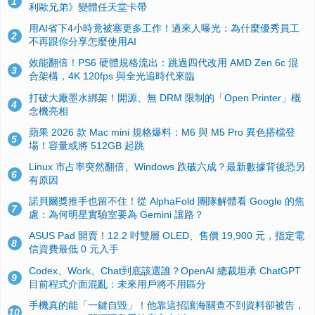
1
利歐兄弟》變體任天堂卡帶
用AI省下4小時竟被塞更多工作！過來人曝光：為什麼優秀員工
2
不再跟你分享怎麼使用AI
效能翻倍！PS6 硬體規格流出：跳過四代改用 AMD Zen 6c 混
3
合架構，4K 120fps 與全光追時代來臨
打破大廠墨水綁架！開源、無 DRM 限制的「Open Printer」概
4
念機亮相
蘋果 2026 款 Mac mini 規格爆料：M6 與 M5 Pro 異色搭檔登
5
場！容量或將 512GB 起跳
Linux 市占率突然翻倍、Windows 跌破六成？最新數據背後恐另
6
有原因
諾貝爾獎推手也留不住！從 AlphaFold 團隊解體看 Google 的焦
7
慮：為何明星實驗室要為 Gemini 讓路？
ASUS Pad 開賣！12.2 吋雙層 OLED、售價 19,900 元，指定電
8
信資費最低 0 元入手
Codex、Work、Chat到底該選誰？OpenAI 總裁坦承 ChatGPT
9
目前程式介面混亂：未來用戶將不用區分
手機真的能「一鍵自毀」！他靠這招讓海關查不到資料卻被告，
10