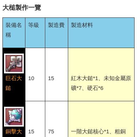
大槌製作一覽
裝備名
等級
製造費
製造材料
稱
巨石大
10
15
紅木大鎚*1、未知金屬原
鎚
礦*7、硬石*6
銅擊大
15
75
一階大鎚核心*1、粗銅