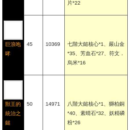
片*22
45
10369
七階大鎚核心*1、嚴山金
巨浪咆
*35、芳血石*27、符文．
哮
烏米*16
50
14971
八階大鎚核心*1、獅柏銅
獸王的
*40、素晴石*32、妖精磷
統治之
粉*26
鎚