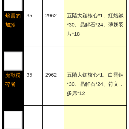
35
2962
五階大鎚核心*1、紅烙鐵
焰靈的
*30、晶解石*24、薄翅羽
加護
片*18
35
2962
五階大鎚核心*1、白雲銅
魔獸粉
*30、晶解石*24、符文．
碎者
多席*12