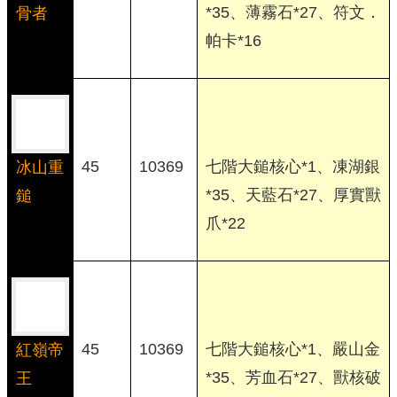
*35、薄霧石*27、符文．
骨者
帕卡*16
45
10369
七階大鎚核心*1、凍湖銀
冰山重
*35、天藍石*27、厚實獸
鎚
爪*22
45
10369
七階大鎚核心*1、嚴山金
紅嶺帝
*35、芳血石*27、獸核破
王