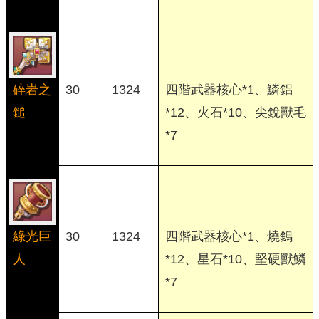
碎岩之
30
1324
四階武器核心*1、鱗鋁
鎚
*12、火石*10、尖銳獸毛
*7
綠光巨
30
1324
四階武器核心*1、燒鎢
人
*12、星石*10、堅硬獸鱗
*7