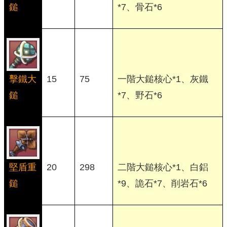
鎚
*7、骨石*6
擊鐵大
15
75
一階大鎚核心*1、灰鐵
鎚
*7、野石*6
堅盾重
20
298
二階大鎚核心*1、白鋁
鎚
*9、詭石*7、削岩石*6