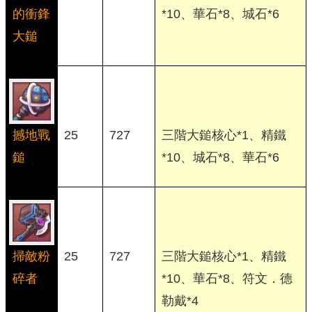
的衝鋒
*10、華石*8、城石*6
大鎚
撼地戰
25
727
三階大鎚核心*1、精鐵
鎚
*10、城石*8、華石*6
掃敵粉
25
727
三階大鎚核心*1、精鐵
碎者
*10、華石*8、符文．德
勒戴*4