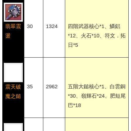
翡翠震
30
1324
四階武器核心*1、鱗鋁
盪
*12、火石*10、符文．拓
日*5
35
2962
五階大鎚核心*1、白雲銅
震天破
*30、嶺輝石*24、肥短尾
魔之鎚
巴*18