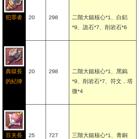
犯罪者
20
298
二階大鎚核心*1、白鋁
*9、詭石*7、削岩石*6
典獄長
20
298
二階大鎚核心*1、黑鎢
的紀律
*9、削岩石*7、符文．塔
微*4
百夫長
25
727
三階大鎚核心*1、青銅