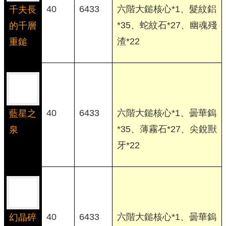
40
6433
六階大鎚核心*1、髮紋鋁
千夫長
*35、蛇紋石*27、幽魂殘
的千層
渣*22
重鎚
40
6433
六階大鎚核心*1、曇華鎢
藍星之
*35、薄霧石*27、尖銳獸
泉
牙*22
40
6433
六階大鎚核心*1、曇華鎢
幻晶碎