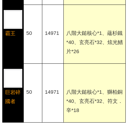
50
14971
八階大鎚核心*1、蘊杉鐵
霸王
*40、玄亮石*32、炫光鰭
片*26
50
14971
八階大鎚核心*1、獅柏銅
巨岩碎
*40、玄亮石*32、符文．
國者
辛*18