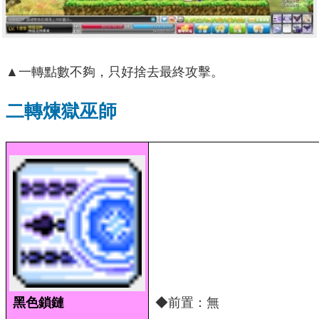
▲一轉點數不夠，只好捨去最終攻擊。
二轉煉獄巫師
黑色鎖鏈
◆前置：無