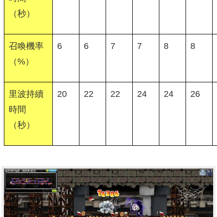
（秒）
召喚機率
6
6
7
7
8
8
（%）
里波持續
20
22
22
24
24
26
時間
（秒）