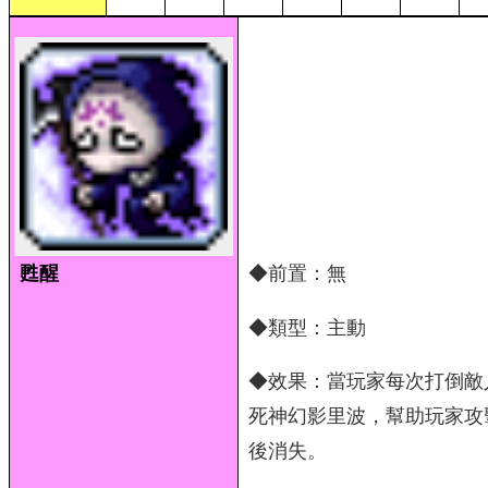
甦醒
◆前置：無
◆類型：主動
◆效果：當玩家每次打倒敵
死神幻影里波，幫助玩家攻
後消失。