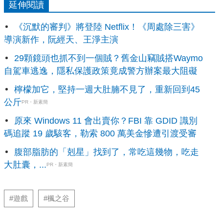
延伸閱讀
《沉默的審判》將登陸 Netflix！《周處除三害》
導演新作，阮經天、王淨主演
29顆鏡頭也抓不到一個賊？舊金山竊賊搭Waymo
自駕車逃逸，隱私保護政策竟成警方辦案最大阻礙
檸檬加它，堅持一週大肚腩不見了，重新回到45
公斤
PR・新素簡
原來 Windows 11 會出賣你？FBI 靠 GDID 識別
碼追蹤 19 歲駭客，勒索 800 萬美金慘遭引渡受審
腹部脂肪的「剋星」找到了，常吃這幾物，吃走
大肚囊，...
PR・新素簡
#遊戲
#楓之谷