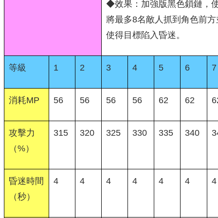
◆效果：加強版黑色鎖鏈，
將最多8名敵人抓到角色前方
使得目標陷入昏迷。
等級
1
2
3
4
5
6
7
消耗MP
56
56
56
56
62
62
6
攻擊力
315
320
325
330
335
340
3
（%）
昏迷時間
4
4
4
4
4
4
4
（秒）