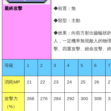
最終攻擊
◆前置：無
◆類型：主動
◆效果：向前方射出齒輪狀的
人，一定機率無視敵人的物
擊、四重攻擊、絕命攻擊、
等級
1
2
3
4
5
6
7
消耗MP
21
22
23
24
25
26
2
攻擊力
268
276
284
292
300
308
3
（%）