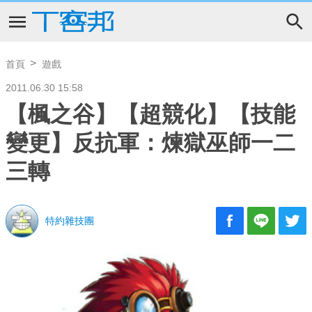
首頁
遊戲
2011.06.30 15:58
【楓之谷】【超競化】【技能
變更】反抗軍：煉獄巫師一二
三轉
特約雜技團