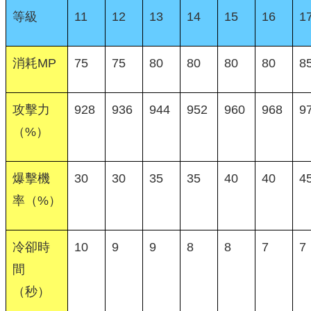
等級
11
12
13
14
15
16
1
消耗MP
75
75
80
80
80
80
8
攻擊力
928
936
944
952
960
968
9
（%）
爆擊機
30
30
35
35
40
40
4
率（%）
冷卻時
10
9
9
8
8
7
7
間
（秒）