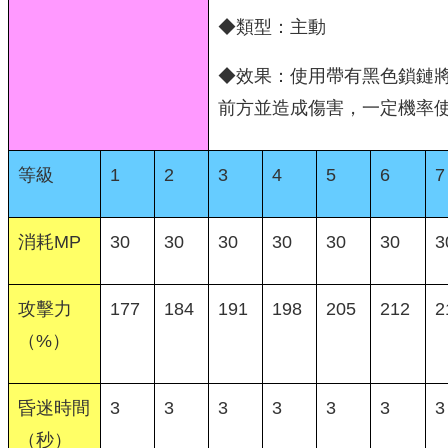
◆類型：主動
◆效果：使用帶有黑色鎖鏈將
前方並造成傷害，一定機率
等級
1
2
3
4
5
6
7
消耗MP
30
30
30
30
30
30
3
攻擊力
177
184
191
198
205
212
2
（%）
昏迷時間
3
3
3
3
3
3
3
（秒）