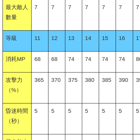
最大敵人
7
7
7
7
7
7
7
數量
等級
11
12
13
14
15
16
1
消耗MP
68
68
74
74
74
74
8
攻擊力
365
370
375
380
385
390
3
（%）
昏迷時間
5
5
5
5
5
5
5
（秒）