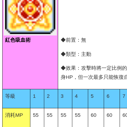
紅色吸血術
◆前置：無
◆類型：主動
◆效果：攻擊時將一定比例的
身HP，但一次最多只能恢復自
等級
1
2
3
4
5
6
7
消耗MP
55
55
55
55
60
60
6