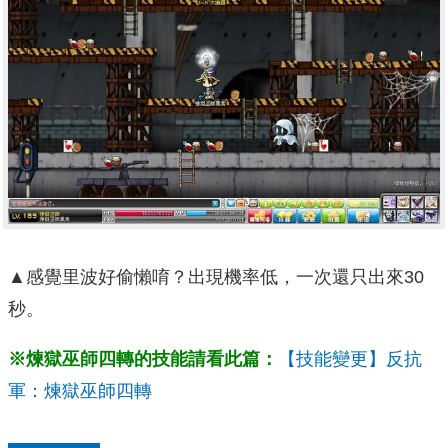
▲感覺里波好偷懶唷？出現機率低，一次還只出來30
秒。
※煉獄巫師四轉的技能請看此篇：
【技能變更】反抗
軍：煉獄巫師四轉