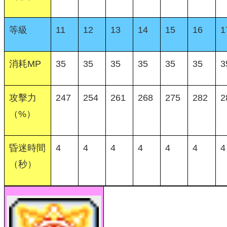
等級
11
12
13
14
15
16
1
消耗MP
35
35
35
35
35
35
3
攻擊力
247
254
261
268
275
282
2
（%）
昏迷時間
4
4
4
4
4
4
4
（秒）