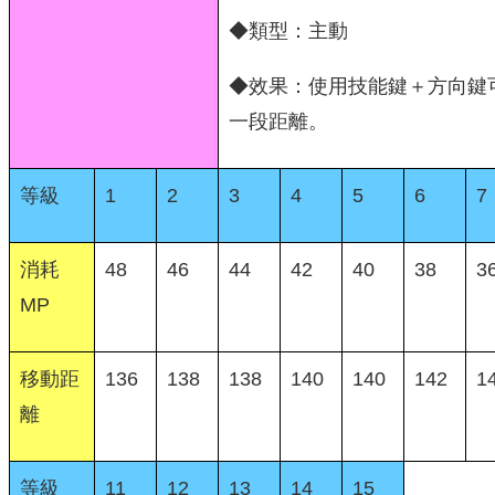
◆類型：主動
◆效果：使用技能鍵＋方向鍵
一段距離。
等級
1
2
3
4
5
6
7
消耗
48
46
44
42
40
38
3
MP
移動距
136
138
138
140
140
142
1
離
等級
11
12
13
14
15