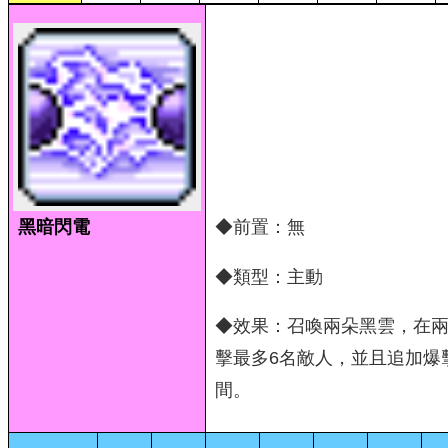
黑暗閃電
◆前置：無
◆類型：主動
◆效果：召喚兩朵黑雲，在
擊最多6名敵人，並且追加爆
間。