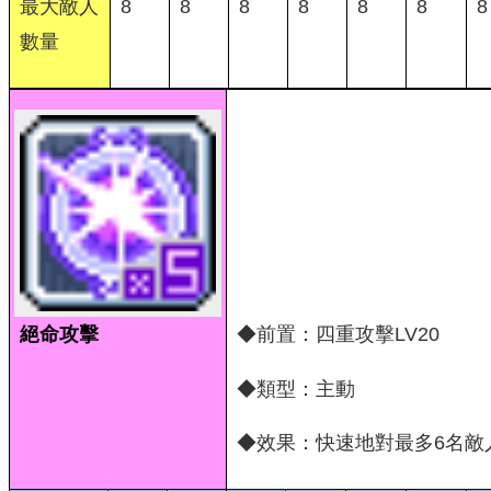
最大敵人
8
8
8
8
8
8
8
數量
絕命攻擊
◆前置：四重攻擊LV20
◆類型：主動
◆效果：快速地對最多6名敵