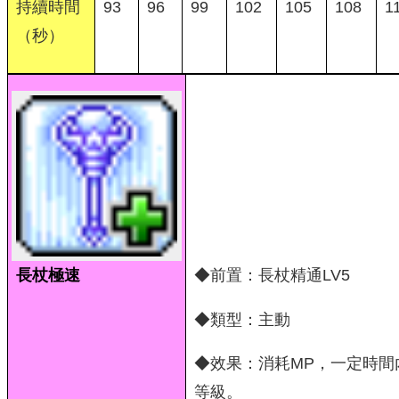
持續時間
93
96
99
102
105
108
1
（秒）
長杖極速
◆前置：長杖精通LV5
◆類型：主動
◆效果：消耗MP，一定時間
等級。