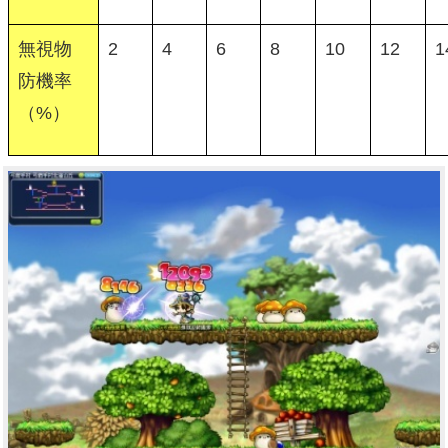
無視物
2
4
6
8
10
12
1
防機率
（%）