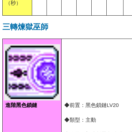
（秒）
三轉煉獄巫師
進階黑色鎖鏈
◆前置：黑色鎖鏈LV20
◆類型：主動