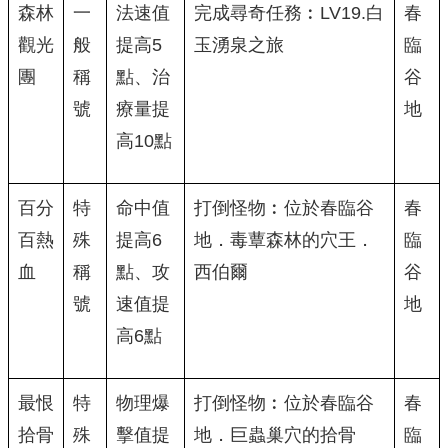
森林
一
法速值
完成尋奇任務︰LV19.白
春
觀光
般
提高5
玉湧泉之旅
臨
團
稱
點、治
谷
號
療量提
地
高10點
百分
特
命中值
打倒怪物︰位於春臨谷
春
百熱
殊
提高6
地．毒蕈森林的穴王．
臨
血
稱
點、攻
西伯爾
谷
號
速值提
地
高6點
最恨
特
物理爆
打倒怪物︰位於春臨谷
春
拾骨
殊
擊值提
地．巨蟲巢穴的拾骨
臨