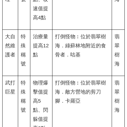
速值提
高4點
大自
特
治療量
打倒怪物︰位於翡翠樹
翡
然維
殊
提高12
海．綠蘚林地附近的食
翠
護者
稱
點
骨者．咕基
樹
號
海
武打
特
物理爆
打倒怪物︰位於翡翠樹
翡
巨星
殊
擊值提
海．敵方營地的剪刀
翠
稱
高5
腳．卡羅亞
樹
號
點、閃
海
躲值提