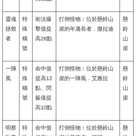
靈魂
特
術法爆
打倒怪物︰位於懸鈴山
懸
拯救
殊
擊值提
崖的年邁長者．撒拉迪
鈴
者
稱
高26點
山
號
崖
一陣
特
命中值
打倒怪物︰位於懸鈴山
懸
風
殊
提高12
崖的一陣風．艾雅拉
鈴
稱
點、閃
山
號
躲值提
崖
高10點
明察
特
命中值
打倒怪物︰位於懸鈴山
懸