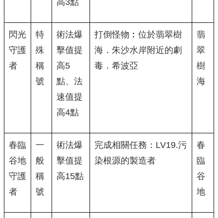
高3點
閃光
特
術法爆
打倒怪物︰位於翡翠樹
翡
守護
殊
擊值提
海．朱沙水岸附近的劇
翠
者
稱
高5
毒．希波亞
樹
號
點、法
海
速值提
高4點
春臨
一
術法爆
完成相關任務：LV19.污
春
谷地
般
擊值提
染根源的製造者
臨
守護
稱
高15點
谷
者
號
地