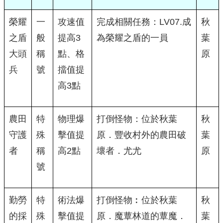
榮耀
一
攻速值
完成相關任務：LV07.成
秋
之盾
般
提高3
為榮耀之盾的一員
葉
大頭
稱
點、格
原
兵
號
擋值提
高3點
農田
特
物理爆
打倒怪物：位於秋葉
秋
守護
殊
擊值提
原．豐收村外的農田破
葉
者
稱
高2點
壞者．尤尤
原
號
勤勞
特
術法爆
打倒怪物︰位於秋葉
秋
的採
殊
擊值提
原．魔蕈林道的蕈魔．
葉