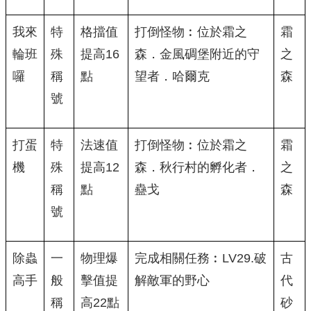
我來
特
格擋值
打倒怪物︰位於霜之
霜
輪班
殊
提高16
森．金風碉堡附近的守
之
囉
稱
點
望者．哈爾克
森
號
打蛋
特
法速值
打倒怪物︰位於霜之
霜
機
殊
提高12
森．秋行村的孵化者．
之
稱
點
蠱戈
森
號
除蟲
一
物理爆
完成相關任務︰LV29.破
古
高手
般
擊值提
解敵軍的野心
代
稱
高22點
砂