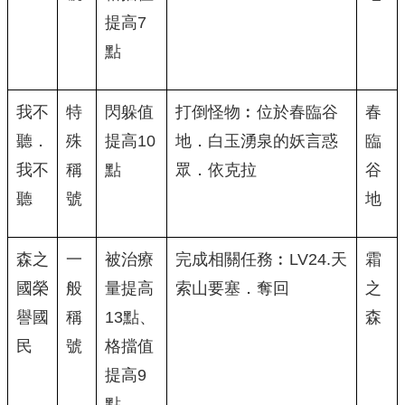
提高7
點
我不
特
閃躲值
打倒怪物︰位於春臨谷
春
聽．
殊
提高10
地．白玉湧泉的妖言惑
臨
我不
稱
點
眾．依克拉
谷
聽
號
地
森之
一
被治療
完成相關任務︰LV24.天
霜
國榮
般
量提高
索山要塞．奪回
之
譽國
稱
13點、
森
民
號
格擋值
提高9
點