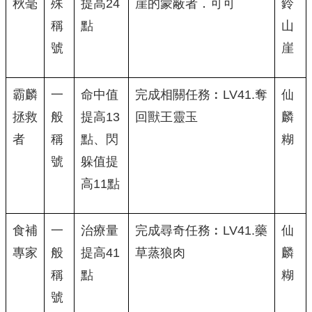
秋毫
殊
提高24
崖的蒙蔽者．可可
鈴
稱
點
山
號
崖
霸麟
一
命中值
完成相關任務︰LV41.奪
仙
拯救
般
提高13
回獸王靈玉
麟
者
稱
點、閃
糊
號
躲值提
高11點
食補
一
治療量
完成尋奇任務︰LV41.藥
仙
專家
般
提高41
草蒸狼肉
麟
稱
點
糊
號