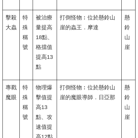
擊殺
特
被治療
打倒怪物︰位於懸鈴山
懸
大蟲
殊
量提高
崖的蟲王．摩達
鈴
稱
18點、
山
號
格擋值
崖
提高13
點
專戳
特
物理爆
打倒怪物︰位於懸鈴山
懸
魔眼
殊
擊值提
崖的魔眼導師．日亞那
鈴
稱
高13
山
號
點、攻
崖
速值提
高12點