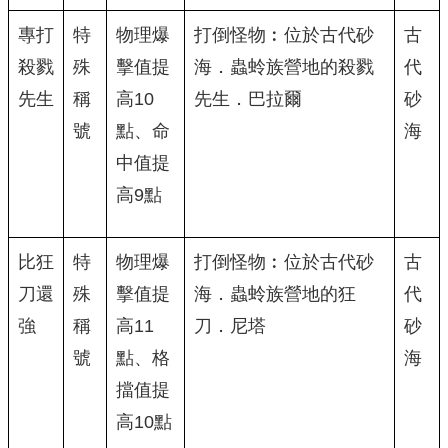
專打
特
物理爆
打倒怪物︰位於古代砂
古
殺戮
殊
擊值提
海．蟲蛉族營地的殺戮
代
先生
稱
高10
先生．巴拉爾
砂
號
點、命
海
中值提
高9點
比狂
特
物理爆
打倒怪物︰位於古代砂
古
刀還
殊
擊值提
海．蟲蛉族營地的狂
代
強
稱
高11
刀．尼塔
砂
號
點、格
海
擋值提
高10點