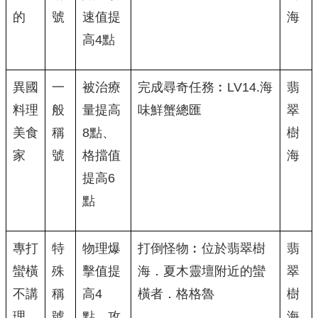
的
號
速值提
海
高4點
異國
一
被治療
完成尋奇任務︰LV14.海
翡
料理
般
量提高
味鮮蟹總匯
翠
美食
稱
8點、
樹
家
號
格擋值
海
提高6
點
專打
特
物理爆
打倒怪物︰位於翡翠樹
翡
蠻橫
殊
擊值提
海．夏木靈壇附近的蠻
翠
不講
稱
高4
橫者．格格魯
樹
理
號
點、攻
海