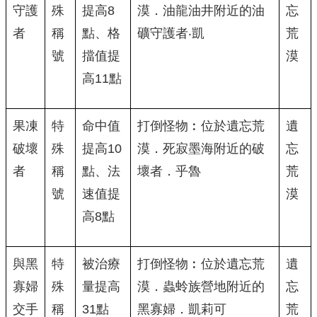
守護
殊
提高8
漠．油龍油井附近的油
忘
者
稱
點、格
礦守護者‧凱
荒
號
擋值提
漠
高11點
果凍
特
命中值
打倒怪物︰位於遺忘荒
遺
破壞
殊
提高10
漠．死寂墨海附近的破
忘
者
稱
點、法
壞者．乎魯
荒
號
速值提
漠
高8點
與黑
特
被治療
打倒怪物︰位於遺忘荒
遺
寡婦
殊
量提高
漠．蟲蛉族營地附近的
忘
交手
稱
31點
黑寡婦．凱莉可
荒