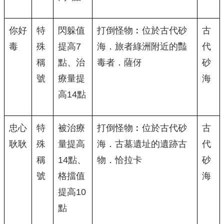
你好
特
閃躲值
打倒怪物︰位於古代砂
古
毒
殊
提高7
海．旅者綠洲附近的豔
代
稱
點、治
毒者．薩伢
砂
號
療量提
海
高14點
忠心
特
被治療
打倒怪物︰位於古代砂
古
耿耿
殊
量提高
海．古墓遺址的遺跡古
代
稱
14點、
物．恰拉卡
砂
號
格擋值
海
提高10
點