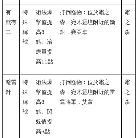
有一
特
術法爆
打倒怪物︰位於霜之
霜
就有
殊
擊值提
森．宛木靈壇附近的斷
之
二
稱
高8
鉗．賽亞摩
森
號
點、治
療量提
高11點
避雷
特
術法爆
打倒怪物︰位於霜之
霜
針
殊
擊值提
森．宛木靈壇附近的雷
之
稱
高8
霆將軍．艾蒙
森
號
點、閃
躲值提
高6點