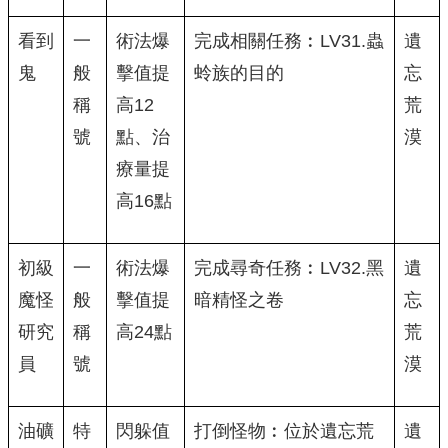
看到
一
術法爆
完成相關任務︰LV31.蟲
遺
鬼
般
擊值提
蛉族的目的
忘
稱
高12
荒
號
點、治
漠
療量提
高16點
初級
一
術法爆
完成尋奇任務︰LV32.黑
遺
魔怪
般
擊值提
暗精怪之卷
忘
研究
稱
高24點
荒
員
號
漠
油礦
特
閃躲值
打倒怪物︰位於遺忘荒
遺