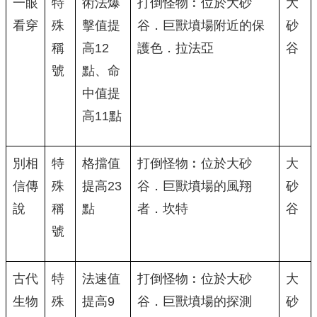
一眼
特
術法爆
打倒怪物︰位於大砂
大
看穿
殊
擊值提
谷．巨獸墳場附近的保
砂
稱
高12
護色．拉法亞
谷
號
點、命
中值提
高11點
別相
特
格擋值
打倒怪物︰位於大砂
大
信傳
殊
提高23
谷．巨獸墳場的風翔
砂
說
稱
點
者．坎特
谷
號
古代
特
法速值
打倒怪物︰位於大砂
大
生物
殊
提高9
谷．巨獸墳場的探測
砂