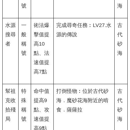
號
海
水源
一
術法爆
完成尋奇任務︰LV27.水
古
搜尋
般
擊值提
源的傳說
代
者
稱
高10
砂
號
點、法
海
速值提
高7點
幫祖
特
命中值
打倒怪物︰位於古代砂
古
克收
殊
提高9
海．魔砂花海附近的啃
代
拾殘
稱
點、攻
食．薩薩拉
砂
局
號
速值提
海
高9點