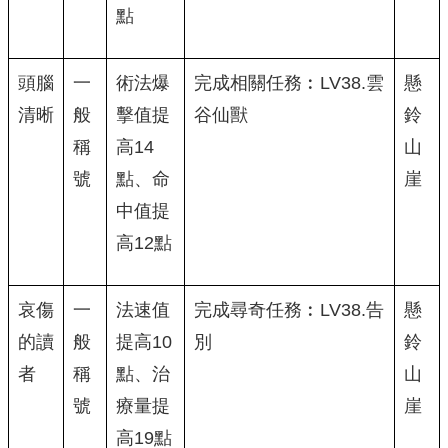
點
頭腦
一
術法爆
完成相關任務︰LV38.雲
懸
清晰
般
擊值提
谷仙獸
鈴
稱
高14
山
號
點、命
崖
中值提
高12點
哀傷
一
法速值
完成尋奇任務︰LV38.告
懸
的讀
般
提高10
別
鈴
者
稱
點、治
山
號
療量提
崖
高19點