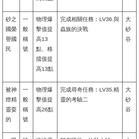
砂之
一
物理爆
完成相關任務︰LV36.與
大
國榮
般
擊值提
蟲族的決戰
砂
譽國
稱
高13
谷
民
號
點、格
擋值提
高13點
被神
一
物理爆
完成尋奇任務︰LV35.精
大
燈精
般
擊值提
靈的考驗二
砂
靈耍
稱
高26點
谷
的
號