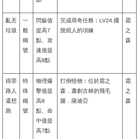
亂丟
一
閃躲值
完成尋奇任務︰LV24.擺
霜
垃圾
般
提高7
脫煩人的項鍊
之
稱
點、攻
森
號
速值提
高8點
得罪
特
物理爆
打倒怪物︰位於霜之
霜
路人
殊
擊值提
森．蕭創古林的飛毛
之
還想
稱
高8
腿．薩迪亞
森
跑
號
點、命
中值提
高7點