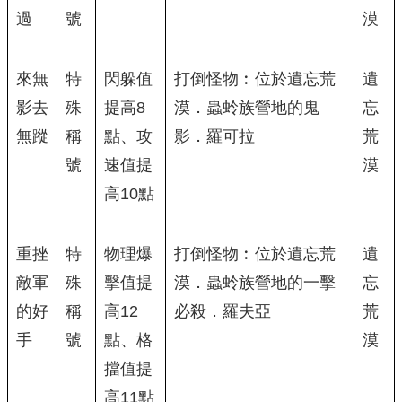
過
號
漠
來無
特
閃躲值
打倒怪物︰位於遺忘荒
遺
影去
殊
提高8
漠．蟲蛉族營地的鬼
忘
無蹤
稱
點、攻
影．羅可拉
荒
號
速值提
漠
高10點
重挫
特
物理爆
打倒怪物︰位於遺忘荒
遺
敵軍
殊
擊值提
漠．蟲蛉族營地的一擊
忘
的好
稱
高12
必殺．羅夫亞
荒
手
號
點、格
漠
擋值提
高11點