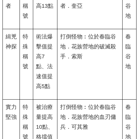
者
稱
高13點
者．奎亞
谷
號
地
緝兇
特
術法爆
打倒怪物︰位於春臨谷
春
神探
殊
擊值提
地．花族營地的破滅殺
臨
稱
高7
手．索斯
谷
號
點、法
地
速值提
高5點
實力
特
被治療
打倒怪物︰位於春臨谷
春
堅強
殊
量提高
地．花族營地的血刃傭
臨
稱
10點、
兵．可其雅
谷
號
格擋值
地