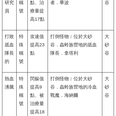
研究
稱
點、治
者．畢波
谷
員
號
療量提
高17點
打敗
特
攻速值
打倒怪物︰位於大砂
大
舐血
殊
提高23
谷．蟲蛉族營地的舐血
砂
隊長
稱
點
隊長．拿塔利
谷
的
號
熱血
特
閃躲值
打倒怪物︰位於大砂
大
沸騰
殊
提高9
谷．蟲蛉族營地的冷血
砂
稱
點、被
戰魔．海納爾
谷
號
治療量
提高18