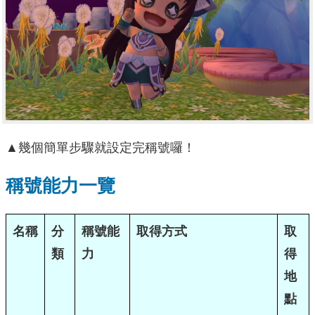
▲幾個簡單步驟就設定完稱號囉！
稱號能力一覽
名稱
分
稱號能
取得方式
取
類
力
得
地
點