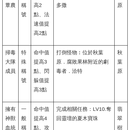
蕈農
稱
高2
多撒
原
號
點、法
速值提
高2點
掃毒
特
命中值
打倒怪物︰位於秋葉
秋
大隊
殊
提高3
原．腐敗果林附近的劇
葉
成員
稱
點、閃
毒者．洽特
原
號
躲值提
高3點
擁有
一
命中值
完成相關任務：LV10.奪
翡
神獸
般
提高4
回靈壇的夏木寶珠
翠
血統
稱
點、攻
樹