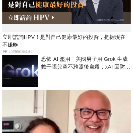
立即諮詢HPV！是對自己健康最好的投資，把握現在
不嫌晚！
PR（台灣癌症基金會）
恐怖 AI 濫用！美國男子用 Grok 生成
數千張兒童不雅照後自殺，xAI 因防護
失靈與不配合警方遭起訴