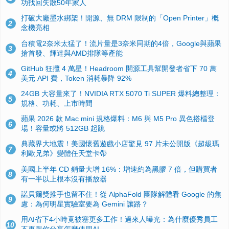
功找回失散50年家人
打破大廠墨水綁架！開源、無 DRM 限制的「Open Printer」概
2
念機亮相
台積電2奈米太猛了！流片量是3奈米同期的4倍，Google與蘋果
3
搶首發、輝達與AMD排隊等產能
GitHub 狂攬 4 萬星！Headroom 開源工具幫開發者省下 70 萬
4
美元 API 費，Token 消耗暴降 92%
24GB 大容量來了！NVIDIA RTX 5070 Ti SUPER 爆料總整理：
5
規格、功耗、上市時間
蘋果 2026 款 Mac mini 規格爆料：M6 與 M5 Pro 異色搭檔登
6
場！容量或將 512GB 起跳
典藏界大地震！美國懷舊遊戲小店驚見 97 片未公開版《超級瑪
7
利歐兄弟》變體任天堂卡帶
美國上半年 CD 銷量大增 16%：增速約為黑膠 7 倍，但購買者
8
有一半以上根本沒有播放器
諾貝爾獎推手也留不住！從 AlphaFold 團隊解體看 Google 的焦
9
慮：為何明星實驗室要為 Gemini 讓路？
用AI省下4小時竟被塞更多工作！過來人曝光：為什麼優秀員工
10
不再跟你分享怎麼使用AI