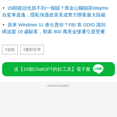
29顆鏡頭也抓不到一個賊？舊金山竊賊搭Waymo
自駕車逃逸，隱私保護政策竟成警方辦案最大阻礙
原來 Windows 11 會出賣你？FBI 靠 GDID 識別
碼追蹤 19 歲駭客，勒索 800 萬美金慘遭引渡受審
#遊戲
#魔獸世界
送【10個ChatGPT的好工具】電子書
ADVERTISEMENT