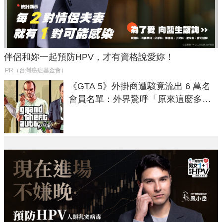
伴侶和妳一起預防HPV，才有資格說愛妳！
PR（台灣癌症基金會）
《GTA 5》外掛商遭駭竟流出 6 萬名
會員名單：外界驚呼「原來這麼多人
在開掛！」