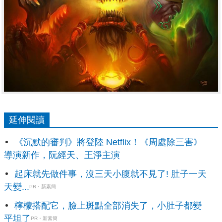
延伸閱讀
《沉默的審判》將登陸 Netflix！《周處除三害》
導演新作，阮經天、王淨主演
起床就先做件事，沒三天小腹就不見了! 肚子一天
天變...
PR・新素簡
檸檬搭配它，臉上斑點全部消失了，小肚子都變
平坦了
PR・新素簡