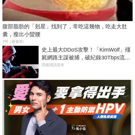
腹部脂肪的「剋星」找到了，常吃這幾物，吃走大肚
囊，瘦出小蠻腰
PR（新素簡）
史上最大DDoS攻擊！「KimWolf」殭
屍網路主謀被捕，破紀錄30Tbps流量
癱瘓全球！
雲端/資訊安全