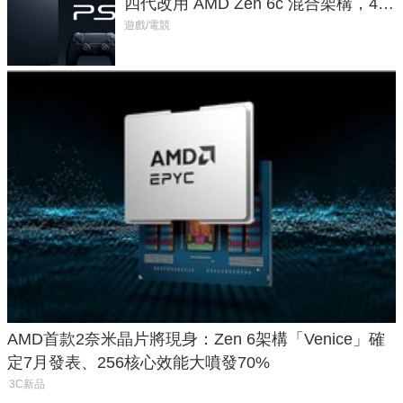
四代改用 AMD Zen 6c 混合架構，4K
120fps 與全光追時代來臨
遊戲/電競
AMD首款2奈米晶片將現身：Zen 6架構「Venice」確
定7月發表、256核心效能大噴發70%
3C新品