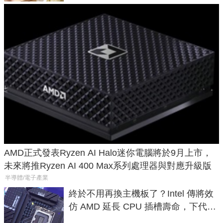
AMD正式發表Ryzen AI Halo迷你電腦將於9月上市，
未來將推Ryzen AI 400 Max系列處理器與對應升級版
半導體/電子產業
終於不用再換主機板了？Intel 傳將效
仿 AMD 延長 CPU 插槽壽命，下代
LGA 1954 至少能戰三代