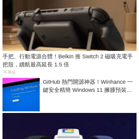
手把、行動電源合體！Belkin 推 Switch 2 磁吸充電手
把殼，續航最高延長 1.5 倍
3C新品
GitHub 熱門開源神器！Winhance 一
鍵安全精簡 Windows 11 臃腫預裝軟
體與後台追蹤