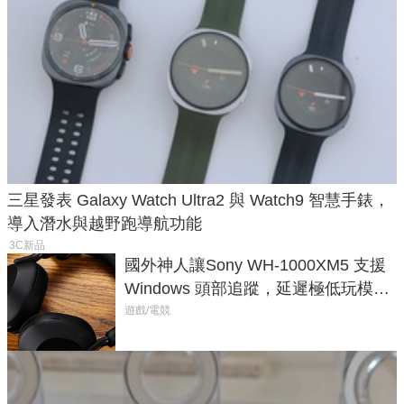
三星發表 Galaxy Watch Ultra2 與 Watch9 智慧手錶，
導入潛水與越野跑導航功能
3C新品
國外神人讓Sony WH-1000XM5 支援
Windows 頭部追蹤，延遲極低玩模擬
飛行超有感
遊戲/電競