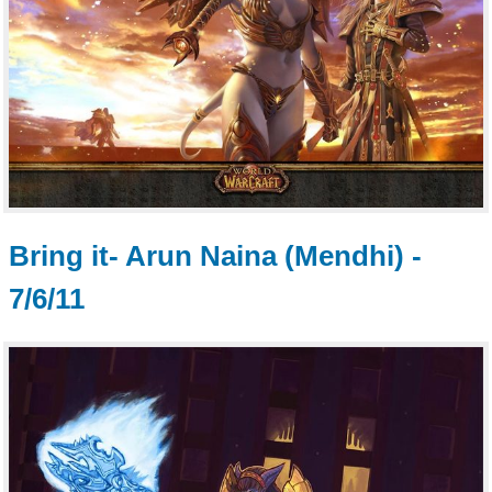
Bring it- Arun Naina (Mendhi) -
7/6/11