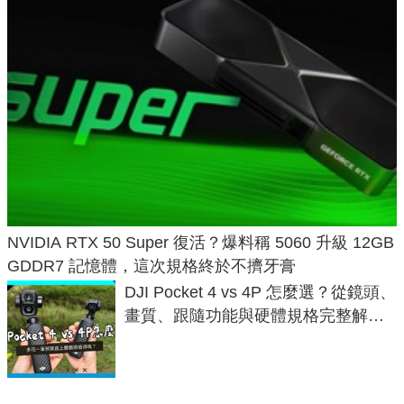
NVIDIA RTX 50 Super 復活？爆料稱 5060 升級 12GB
GDDR7 記憶體，這次規格終於不擠牙膏
DJI Pocket 4 vs 4P 怎麼選？從鏡頭、
畫質、跟隨功能與硬體規格完整解
析，一次看懂兩台差異