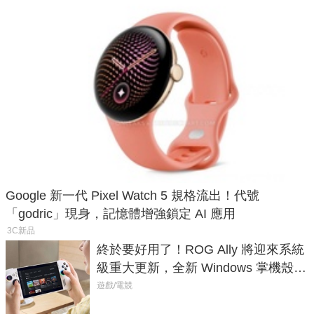
Google 新一代 Pixel Watch 5 規格流出！代號
「godric」現身，記憶體增強鎖定 AI 應用
3C新品
終於要好用了！ROG Ally 將迎來系統
級重大更新，全新 Windows 掌機殼模
式讓操作就像 Xbox 一樣順暢
遊戲/電競