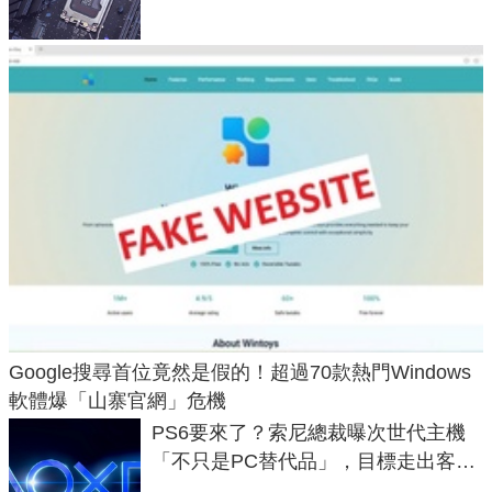
Google搜尋首位竟然是假的！超過70款熱門Windows
軟體爆「山寨官網」危機
PS6要來了？索尼總裁曝次世代主機
「不只是PC替代品」，目標走出客
廳、進軍電競桌面