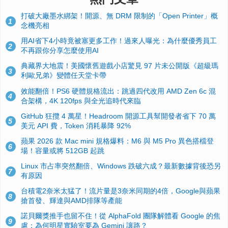
打破大廠墨水綁架！開源、無 DRM 限制的「Open Printer」概
1
念機亮相
用AI省下4小時竟被塞更多工作！過來人曝光：為什麼優秀員工
2
不再跟你分享怎麼使用AI
典藏界大地震！美國懷舊遊戲小店驚見 97 片未公開版《超級瑪
3
利歐兄弟》變體任天堂卡帶
效能翻倍！PS6 硬體規格流出：跳過四代改用 AMD Zen 6c 混
4
合架構，4K 120fps 與全光追時代來臨
GitHub 狂攬 4 萬星！Headroom 開源工具幫開發者省下 70 萬
5
美元 API 費，Token 消耗暴降 92%
蘋果 2026 款 Mac mini 規格爆料：M6 與 M5 Pro 異色搭檔登
6
場！容量或將 512GB 起跳
Linux 市占率突然翻倍、Windows 跌破六成？最新數據背後恐另
7
有原因
台積電2奈米太猛了！流片量是3奈米同期的4倍，Google與蘋果
8
搶首發、輝達與AMD排隊等產能
諾貝爾獎推手也留不住！從 AlphaFold 團隊解體看 Google 的焦
9
慮：為何明星實驗室要為 Gemini 讓路？