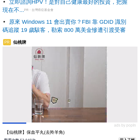
立即諮詢HPV！是對自己健康最好的投資，把握
現在不...
PR・台灣癌症基金會
原來 Windows 11 會出賣你？FBI 靠 GDID 識別
碼追蹤 19 歲駭客，勒索 800 萬美金慘遭引渡受審
仙桃牌
PR
ads by popIn
【仙桃牌】保血平丸(去羚羊角)
深入了解