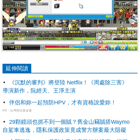
延伸閱讀
《沉默的審判》將登陸 Netflix！《周處除三害》
導演新作，阮經天、王淨主演
伴侶和妳一起預防HPV，才有資格說愛妳！
PR・台灣癌症基金會
29顆鏡頭也抓不到一個賊？舊金山竊賊搭Waymo
自駕車逃逸，隱私保護政策竟成警方辦案最大阻礙