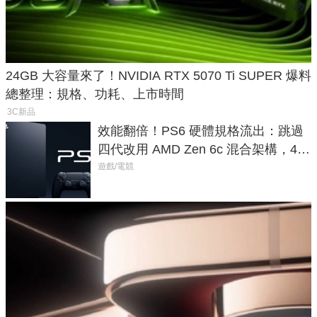
24GB 大容量來了！NVIDIA RTX 5070 Ti SUPER 爆料
總整理：規格、功耗、上市時間
3C新品
效能翻倍！PS6 硬體規格流出：跳過
四代改用 AMD Zen 6c 混合架構，4K
120fps 與全光追時代來臨
遊戲/電競