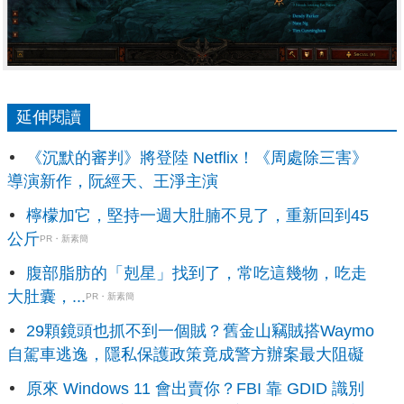
延伸閱讀
《沉默的審判》將登陸 Netflix！《周處除三害》
導演新作，阮經天、王淨主演
檸檬加它，堅持一週大肚腩不見了，重新回到45
公斤
PR・新素簡
腹部脂肪的「剋星」找到了，常吃這幾物，吃走
大肚囊，...
PR・新素簡
29顆鏡頭也抓不到一個賊？舊金山竊賊搭Waymo
自駕車逃逸，隱私保護政策竟成警方辦案最大阻礙
原來 Windows 11 會出賣你？FBI 靠 GDID 識別