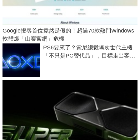
Google搜尋首位竟然是假的！超過70款熱門Windows
軟體爆「山寨官網」危機
PS6要來了？索尼總裁曝次世代主機
「不只是PC替代品」，目標走出客
廳、進軍電競桌面