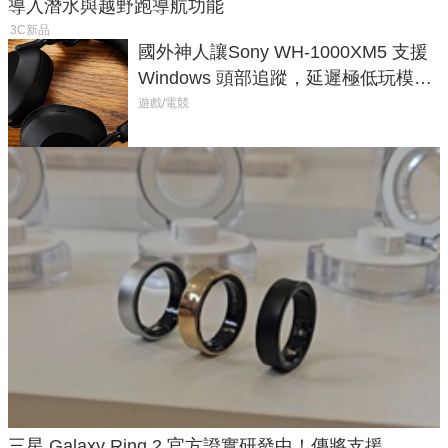
導入潛水與越野跑導航功能
3C新品
國外神人讓Sony WH-1000XM5 支援
Windows 頭部追蹤，延遲極低玩模擬
飛行超有感
遊戲/電競
三星 Galaxy Ring 2 官方證實研發中！傳將支援