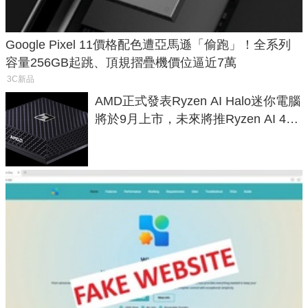
Google Pixel 11價格配色遭亞馬遜「偷跑」！全系列
容量256GB起跳、頂規摺疊機價位逼近7萬
3C新品
AMD正式發表Ryzen AI Halo迷你電腦
將於9月上市，未來將推Ryzen AI 400
Max系列處理器與對應升級版