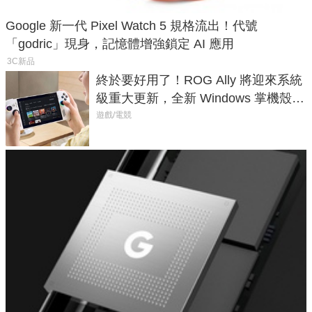
Google 新一代 Pixel Watch 5 規格流出！代號
「godric」現身，記憶體增強鎖定 AI 應用
3C新品
終於要好用了！ROG Ally 將迎來系統
級重大更新，全新 Windows 掌機殼模
式讓操作就像 Xbox 一樣順暢
遊戲/電競