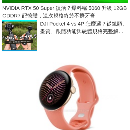
NVIDIA RTX 50 Super 復活？爆料稱 5060 升級 12GB
GDDR7 記憶體，這次規格終於不擠牙膏
DJI Pocket 4 vs 4P 怎麼選？從鏡頭、
畫質、跟隨功能與硬體規格完整解
析，一次看懂兩台差異