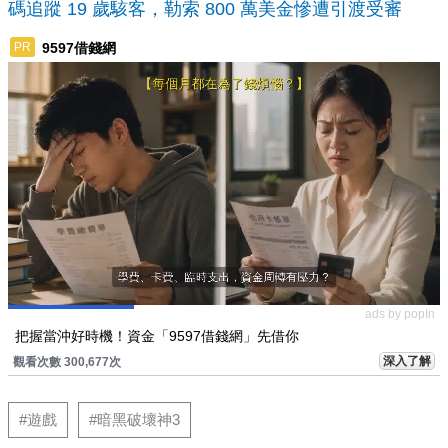
碼追蹤 19 歲駭客，勒索 800 萬美金慘遭引渡受審
9597借錢網
PR
ads by popIn
把握當沖好時機！資金「9597借錢網」先借你
深入了解
觀看次數 300,677次
#遊戲
#暗黑破壞神3