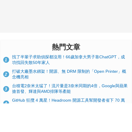
熱門文章
找了半輩子求助偵探都沒用！66歲加拿大男子靠ChatGPT，成
1
功找回失散50年家人
打破大廠墨水綁架！開源、無 DRM 限制的「Open Printer」概
2
念機亮相
台積電2奈米太猛了！流片量是3奈米同期的4倍，Google與蘋果
3
搶首發、輝達與AMD排隊等產能
GitHub 狂攬 4 萬星！Headroom 開源工具幫開發者省下 70 萬
4
美元 API 費，Token 消耗暴降 92%
24GB 大容量來了！NVIDIA RTX 5070 Ti SUPER 爆料總整理：
5
規格、功耗、上市時間
蘋果 2026 款 Mac mini 規格爆料：M6 與 M5 Pro 異色搭檔登