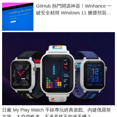
GitHub 熱門開源神器！Winhance 一
鍵安全精簡 Windows 11 臃腫預裝軟
體與後台追蹤
日廠 My Play Watch 手錶專玩經典遊戲、內建俄羅斯
方塊、太空侵略者，不過竟然不能連手機？