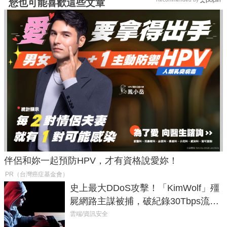
您也可能喜歡這些文章
伴侶和妳一起預防HPV，才有資格說愛妳！
PR（台灣癌症基金會）
史上最大DDoS攻擊！「KimWolf」殭
屍網路主謀被捕，破紀錄30Tbps流量
癱瘓全球！
雲端/資訊安全