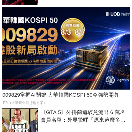
009829掌握AI關鍵 大華韓國KOSPI 50今強勢開募
PR（大華銀全能行銷方案）
《GTA 5》外掛商遭駭竟流出 6 萬名
會員名單：外界驚呼「原來這麼多人
在開掛！」