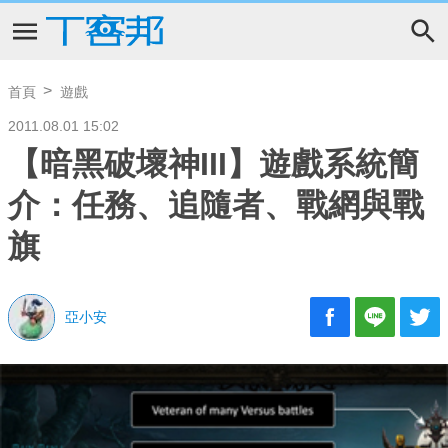
首頁
遊戲
2011.08.01 15:02
【暗黑破壞神III】遊戲系統簡
介：任務、追隨者、戰網與戰
旗
亞小安