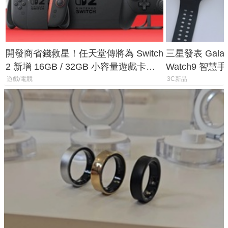
開發商省錢救星！任天堂傳將為 Switch
三星發表 Galaxy 
2 新增 16GB / 32GB 小容量遊戲卡的
Watch9 智
選擇
導航功能
遊戲/電競
3C新品