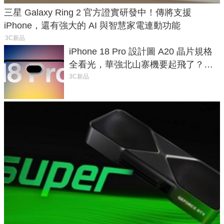
三星 Galaxy Ring 2 官方證實研發中！傳將支援
iPhone，還有強大的 AI 與智慧家電連動功能
3C新品
iPhone 18 Pro 設計圖 A20 晶片規格
全看光，華強北山寨機要起飛了？專
家曝山寨機無法復刻兩大關鍵
3C新品