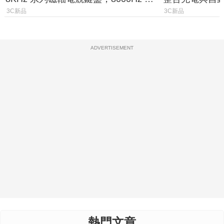
詢率、0.1mm 觸發全面升級
3C新品
3C新品
ADVERTISEMENT
熱門文章