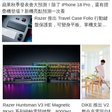
蘋果秋季發表會大預測！除了 iPhone 18 Pro，還有摺
疊機登場？新機亮點預測一次看
Razer 推出 Travel Case Folio 行動鍵
盤保護套，可變身平板、掌機支架，
售價 2,090 元
Razer Huntsman V3 HE Magnetic
DIKE 推出 V
8KHz 系列磁軸電競鍵盤，8000Hz 輪
整合充電與自