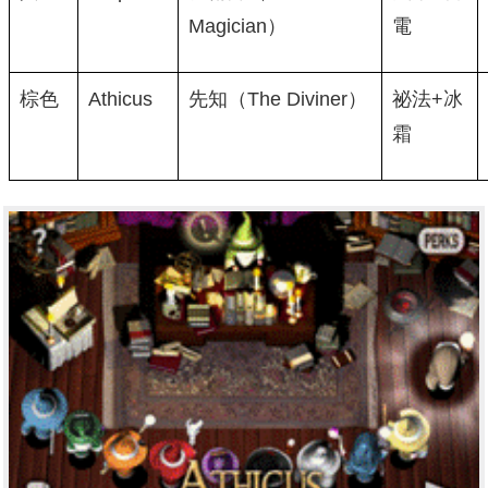
Magician）
電
棕色
Athicus
先知（The Diviner）
祕法+冰
霜