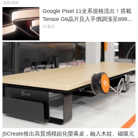
遊戲/電競
Google Pixel 11全系規格流出！搭載
Tensor G6晶片且入手價調漲至899美
元
3C新品
j5Create推出高質感模組化螢幕桌，融入木紋、磁吸元