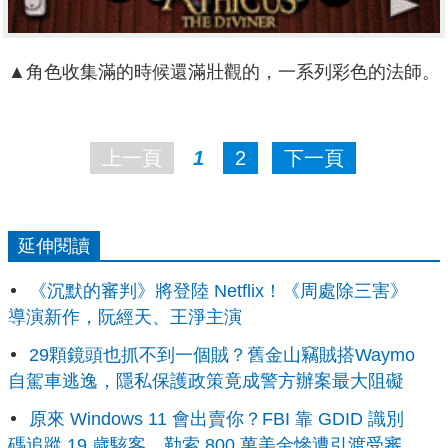
▲角色收集滿的時候還滿壯觀的，一系列彩色的法師。
上一頁
1
2
下一頁
延伸閱讀
《沉默的審判》將登陸 Netflix！《周處除三害》
導演新作，阮經天、王淨主演
29顆鏡頭也抓不到一個賊？舊金山竊賊搭Waymo
自駕車逃逸，隱私保護政策竟成警方辦案最大阻礙
原來 Windows 11 會出賣你？FBI 靠 GDID 識別
碼追蹤 19 歲駭客，勒索 800 萬美金慘遭引渡受審