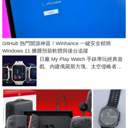
GitHub 熱門開源神器！Winhance 一鍵安全精簡
Windows 11 臃腫預裝軟體與後台追蹤
日廠 My Play Watch 手錶專玩經典遊
戲、內建俄羅斯方塊、太空侵略者，
不過竟然不能連手機？