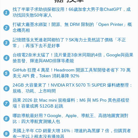
找了半輩子求助偵探都沒用！66歲加拿大男子靠ChatGPT，成
1
功找回失散50年家人
打破大廠墨水綁架！開源、無 DRM 限制的「Open Printer」概
2
念機亮相
記憶體漲太兇連老闆都怕了？SK海力士竟然認了價格「不正
3
常」：再漲下去不是好事
台積電2奈米太猛了！流片量是3奈米同期的4倍，Google與蘋果
4
搶首發、輝達與AMD排隊等產能
GitHub 狂攬 4 萬星！Headroom 開源工具幫開發者省下 70 萬
5
美元 API 費，Token 消耗暴降 92%
24GB 大容量來了！NVIDIA RTX 5070 Ti SUPER 爆料總整理：
6
規格、功耗、上市時間
蘋果 2026 款 Mac mini 規格爆料：M6 與 M5 Pro 異色搭檔登
7
場！容量或將 512GB 起跳
哪款導航最好用？Google、Apple、導航王、高德地圖實測對
8
比：四大導航實測懶人包
美國上半年 CD 銷量大增 16%：增速約為黑膠 7 倍，但購買者
9
有一半以上根本沒有播放器