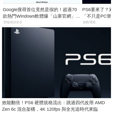
Google搜尋首位竟然是假的！超過70
PS6要來了？
款熱門Windows軟體爆「山寨官網」危
「不只是PC替
機
廳、進軍電競
雲端/資訊安全
遊戲/電競
效能翻倍！PS6 硬體規格流出：跳過四代改用 AMD
Zen 6c 混合架構，4K 120fps 與全光追時代來臨