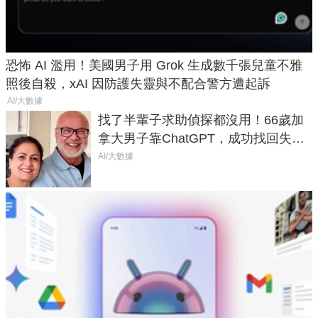
恐怖 AI 濫用！美國男子用 Grok 生成數千張兒童不雅
照後自殺，xAI 因防護失靈與不配合警方遭起訴
AI/大數據
找了半輩子求助偵探都沒用！66歲加
拿大男子靠ChatGPT，成功找回失散
50年家人
AI/大數據