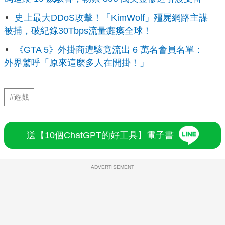
史上最大DDoS攻擊！「KimWolf」殭屍網路主謀
被捕，破紀錄30Tbps流量癱瘓全球！
《GTA 5》外掛商遭駭竟流出 6 萬名會員名單：
外界驚呼「原來這麼多人在開掛！」
#遊戲
送【10個ChatGPT的好工具】電子書
ADVERTISEMENT