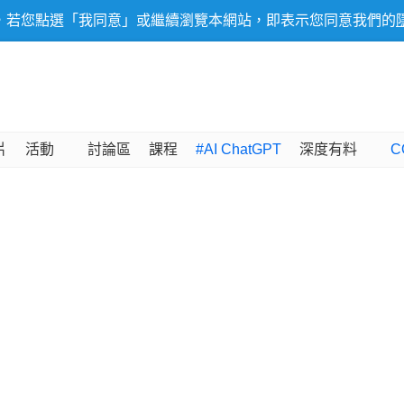
，若您點選「我同意」或繼續瀏覽本網站，即表示您同意我們的
片
活動
討論區
課程
#AI ChatGPT
深度有料
C