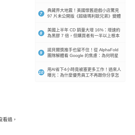
512GB 起跳
典藏界大地震！美國懷舊遊戲小店驚見
7
97 片未公開版《超級瑪利歐兄弟》變體
任天堂卡帶
美國上半年 CD 銷量大增 16%：增速約
8
為黑膠 7 倍，但購買者有一半以上根本
沒有播放器
諾貝爾獎推手也留不住！從 AlphaFold
9
團隊解體看 Google 的焦慮：為何明星
實驗室要為 Gemini 讓路？
用AI省下4小時竟被塞更多工作！過來人
10
曝光：為什麼優秀員工不再跟你分享怎
麼使用AI
沒看過，