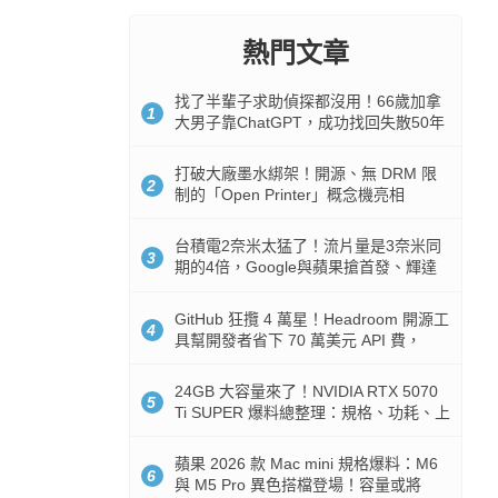
熱門文章
找了半輩子求助偵探都沒用！66歲加拿
1
大男子靠ChatGPT，成功找回失散50年
家人
打破大廠墨水綁架！開源、無 DRM 限
2
制的「Open Printer」概念機亮相
台積電2奈米太猛了！流片量是3奈米同
3
期的4倍，Google與蘋果搶首發、輝達
與AMD排隊等產能
GitHub 狂攬 4 萬星！Headroom 開源工
4
具幫開發者省下 70 萬美元 API 費，
Token 消耗暴降 92%
24GB 大容量來了！NVIDIA RTX 5070
5
Ti SUPER 爆料總整理：規格、功耗、上
市時間
蘋果 2026 款 Mac mini 規格爆料：M6
6
與 M5 Pro 異色搭檔登場！容量或將