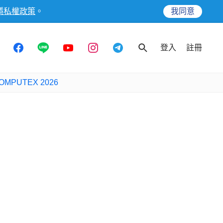
隱私權政策
。
我同意
登入
註冊
OMPUTEX 2026