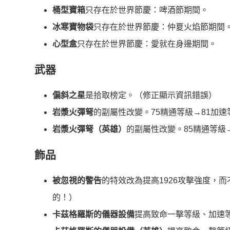
桶型寶箱
只存在於世界節慶：啤酒節期間。
冰寒寶物袋
只存在於世界節慶：仲夏火焰節期間
心型盒
只存在於世界節慶：愛就在身邊期間。
武器
偏斜之星
是拾取榜定。（修正顯示資訊錯誤）
岩漿火彈弩
的副屬性改變。75精通等級→81加速
岩漿火彈弩（英雄）
的副屬性改變。85精通等級→
飾品
被忽視的警告
的特效改為提高1926攻擊強度，而
的！）
卡茲格羅斯的儀器設備
提高致命一擊等級、加速等