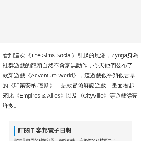
看到這次《The Sims Social》引起的風潮，Zynga身為
社群遊戲的龍頭自然不會毫無動作，今天他們公布了一
款新遊戲《Adventure World》，這遊戲似乎類似古早
的《印第安納‧瓊斯》，是款冒險解謎遊戲，畫面看起
來比《Empires & Allies》以及《CityVille》等遊戲漂亮
許多。
訂閱Ｔ客邦電子日報
掌握最熱門的科技話題、網路動態，升級你的科技原力！