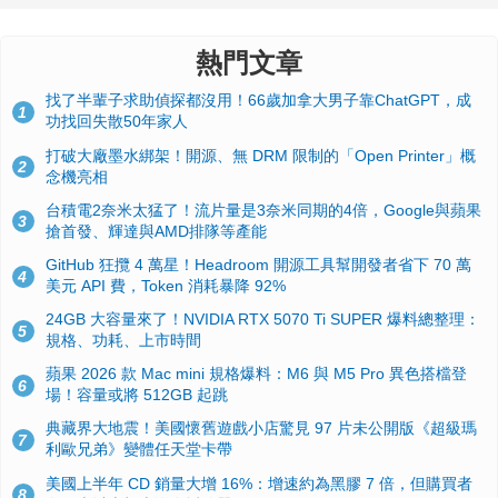
熱門文章
找了半輩子求助偵探都沒用！66歲加拿大男子靠ChatGPT，成
1
功找回失散50年家人
打破大廠墨水綁架！開源、無 DRM 限制的「Open Printer」概
2
念機亮相
台積電2奈米太猛了！流片量是3奈米同期的4倍，Google與蘋果
3
搶首發、輝達與AMD排隊等產能
GitHub 狂攬 4 萬星！Headroom 開源工具幫開發者省下 70 萬
4
美元 API 費，Token 消耗暴降 92%
24GB 大容量來了！NVIDIA RTX 5070 Ti SUPER 爆料總整理：
5
規格、功耗、上市時間
蘋果 2026 款 Mac mini 規格爆料：M6 與 M5 Pro 異色搭檔登
6
場！容量或將 512GB 起跳
典藏界大地震！美國懷舊遊戲小店驚見 97 片未公開版《超級瑪
7
利歐兄弟》變體任天堂卡帶
美國上半年 CD 銷量大增 16%：增速約為黑膠 7 倍，但購買者
8