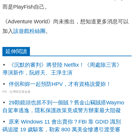
而是PlayFish自己。
《Adventure World》尚未推出，想知道更多消息可以
加入
該遊戲粉絲團
。
延伸閱讀
《沉默的審判》將登陸 Netflix！《周處除三害》
導演新作，阮經天、王淨主演
伴侶和妳一起預防HPV，才有資格說愛妳！
PR・台灣癌症基金會
29顆鏡頭也抓不到一個賊？舊金山竊賊搭Waymo
自駕車逃逸，隱私保護政策竟成警方辦案最大阻礙
原來 Windows 11 會出賣你？FBI 靠 GDID 識別
碼追蹤 19 歲駭客，勒索 800 萬美金慘遭引渡受審