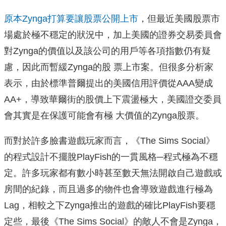
原本Zynga打算要讓股票公開上市
，但最近美國股票市
場處於極不穩定的狀況中，加上美國的證券交易委員會
對Zynga的價值以及該公司的用戶等各項指數仍有疑
慮，因此而暫緩Zynga的股 票上市案。但很多分析家
表示，由於標準普爾提出的美國信用評價從AAA變成
AA+，導致華爾街的股價上下震盪極大，美國證交委員
會其實是在保護可能會有極 大價值的Zynga股票。
而對於許多臉書遊戲玩家而言，《The Sims Social》
的程式設計不擺脫PlayFish的一貫風格─程式極為不穩
定。許多玩家都有數小時甚至數天無法開啟自己遊戲或
房間的紀錄，而且過多的物件也會導致遊戲進行極為
Lag，相較之下Zynga推出的遊戲的確比PlayFish要穩
定些，最後《The Sims Social》的敵人不會是Zynga，