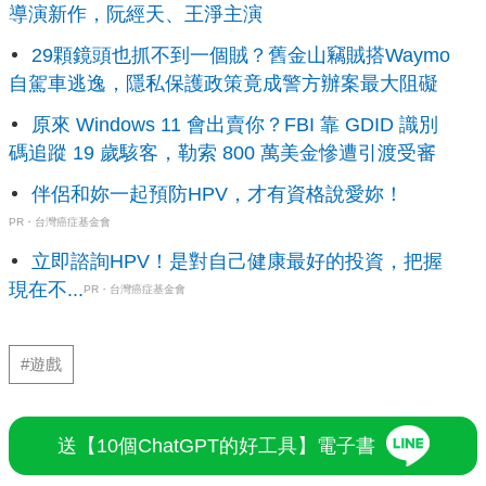
導演新作，阮經天、王淨主演
29顆鏡頭也抓不到一個賊？舊金山竊賊搭Waymo
自駕車逃逸，隱私保護政策竟成警方辦案最大阻礙
原來 Windows 11 會出賣你？FBI 靠 GDID 識別
碼追蹤 19 歲駭客，勒索 800 萬美金慘遭引渡受審
伴侶和妳一起預防HPV，才有資格說愛妳！
PR・台灣癌症基金會
立即諮詢HPV！是對自己健康最好的投資，把握
現在不...
PR・台灣癌症基金會
#遊戲
送【10個ChatGPT的好工具】電子書