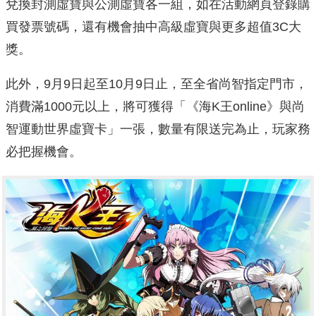
兌換封測虛寶與公測虛寶各一組，如在活動網頁登錄購
買發票號碼，還有機會抽中高級虛寶與更多超值3C大
獎。
此外，9月9日起至10月9日止，至全省尚智指定門市，
消費滿1000元以上，將可獲得「《海K王online》與尚
智運動世界虛寶卡」一張，數量有限送完為止，玩家務
必把握機會。