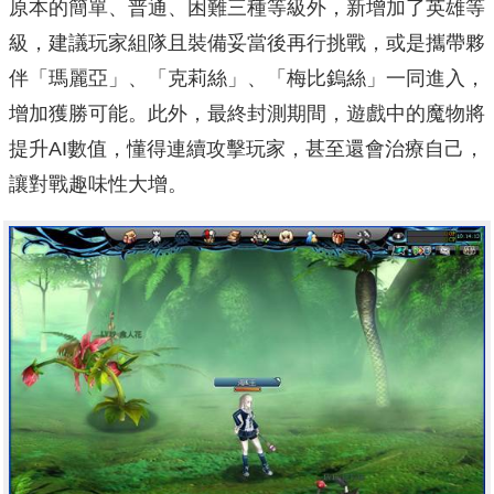
原本的簡單、普通、困難三種等級外，新增加了英雄等
級，建議玩家組隊且裝備妥當後再行挑戰，或是攜帶夥
伴「瑪麗亞」、「克莉絲」、「梅比鎢絲」一同進入，
增加獲勝可能。此外，最終封測期間，遊戲中的魔物將
提升AI數值，懂得連續攻擊玩家，甚至還會治療自己，
讓對戰趣味性大增。