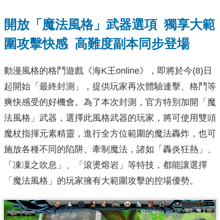
開放「魔法風格」武器選項
獨享大範
圍攻擊快感
高難度副本同步登場
動漫風格的格鬥遊戲《海K王online》，即將於今(8)日
起開始「最終封測」，提供玩家再次體驗連擊、格鬥等
爽快感受的好機會。為了本次封測，官方特別加開「魔
法風格」武器，選擇此風格武器的玩家，將可使用雙頭
魔杖指揮元素精靈，進行全方位範圍的魔法轟炸，也可
施放各種不同的陷阱、牽制魔法，諸如「轟炎狂熱」、
「凍凜之吹息」、「滾燙熔岩」等特技，都能讓選擇
「魔法風格」的玩家擁有大範圍攻擊的控場優勢。