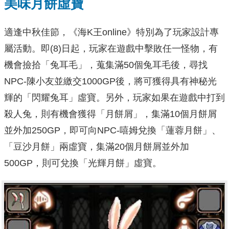
美味月餅虛寶
適逢中秋佳節，《海K王online》特別為了玩家設計專
屬活動。即(8)日起，玩家在遊戲中擊敗任一怪物，有
機會撿拾「兔耳毛」，蒐集滿50個兔耳毛後，尋找
NPC-陳小友並繳交1000GP後，將可獲得具有神秘光
輝的「閃耀兔耳」虛寶。另外，玩家如果在遊戲中打到
殺人兔，則有機會獲得「月餅屑」，集滿10個月餅屑
並外加250GP，即可向NPC-嘻姆兌換「蓮蓉月餅」、
「豆沙月餅」兩虛寶，集滿20個月餅屑並外加
500GP，則可兌換「光輝月餅」虛寶。