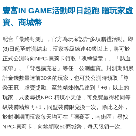
豐富
IN GAME
活動即日起跑
贈玩家虛
寶、商城幣
配合「最終封測」，官方為玩家設計多項贈禮活動。即
(8)日起至封測結束，玩家等級練達40級以上，將可於
正式公測時向NPC-貝莉卡領取「魂轉徽章」、「熱血
頭帶」、「背包擴充卷」等任一公測虛寶。封測期間累
計金錢數量達前30名的玩家，也可於公測時領取「尊
榮王冠」虛寶獎勵。至於精煉物品達到「+6」以上的
玩家，只要尋找NPC-精煉小天使，可免費贏得相同等
級裝備精煉再+1，同型裝備限兌換一次。除此之外，
於封測期間玩家每天均可在「彌賽亞．南街區」尋找
NPC-貝莉卡，向她領取50商城幣，每天限領一次。