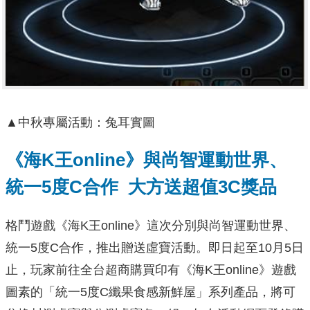
▲中秋專屬活動：兔耳實圖
《海K
王online
》與尚智運動世界、
統一5
度C
合作
大方送超值3C
獎品
格鬥遊戲《海K王online》這次分別與尚智運動世界、
統一5度C合作，推出贈送虛寶活動。即日起至10月5日
止，玩家前往全台超商購買印有《海K王online》遊戲
圖素的「統一5度C纖果食感新鮮屋」系列產品，將可