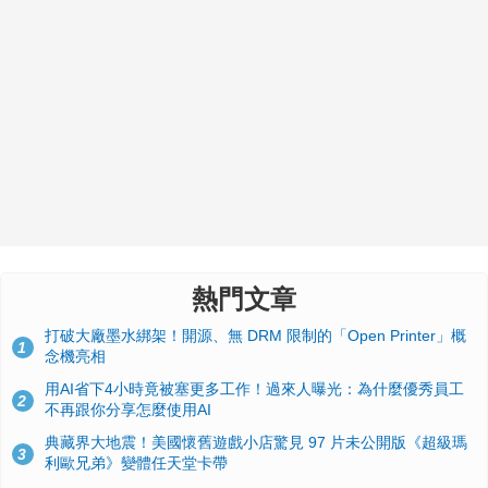
熱門文章
打破大廠墨水綁架！開源、無 DRM 限制的「Open Printer」概
1
念機亮相
用AI省下4小時竟被塞更多工作！過來人曝光：為什麼優秀員工
2
不再跟你分享怎麼使用AI
典藏界大地震！美國懷舊遊戲小店驚見 97 片未公開版《超級瑪
3
利歐兄弟》變體任天堂卡帶