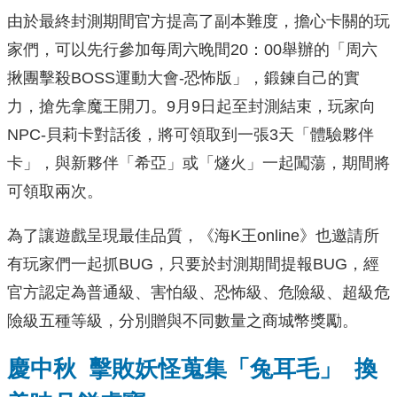
由於最終封測期間官方提高了副本難度，擔心卡關的玩
家們，可以先行參加每周六晚間20：00舉辦的「周六
揪團擊殺BOSS運動大會-恐怖版」，鍛鍊自己的實
力，搶先拿魔王開刀。9月9日起至封測結束，玩家向
NPC-貝莉卡對話後，將可領取到一張3天「體驗夥伴
卡」，與新夥伴「希亞」或「燧火」一起闖蕩，期間將
可領取兩次。
為了讓遊戲呈現最佳品質，《海K王online》也邀請所
有玩家們一起抓BUG，只要於封測期間提報BUG，經
官方認定為普通級、害怕級、恐怖級、危險級、超級危
險級五種等級，分別贈與不同數量之商城幣獎勵。
慶中秋
擊敗妖怪蒐集「兔耳毛」
換