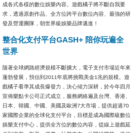
成各式各樣的數位娛樂內容。遊戲橘子將不斷自我要
求，透過原創作品、全方位跨平台數位內容、最強的研
發及營運團隊，朝世界級娛樂品牌邁進！
整合化支付平台
GASH+
陪你玩遍全
世界
隨著全球網路經濟規模不斷擴大，電子支付市場近年來
蓬勃發展，預估到2011年底將挑戰美金1兆的規模。遊
戲橘子看準其成長爆發力，決心傾力深耕，於今年四月
宣佈樂點卡公司正式成立，服務網絡遍及台灣、香港、
日本、韓國、中國、美國及歐洲7大市場，提供超過70
家國際企業的全球化支付平台，目標是成為國際級數位
娛樂支付中心，提供全方位的數位內容，從線上遊戲延