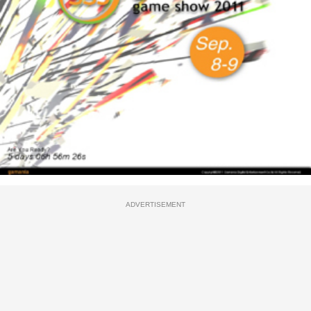
ADVERTISEMENT