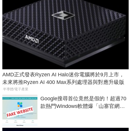
AMD正式發表Ryzen AI Halo迷你電腦將於9月上市，
未來將推Ryzen AI 400 Max系列處理器與對應升級版
半導體/電子產業
Google搜尋首位竟然是假的！超過70
款熱門Windows軟體爆「山寨官網」
危機