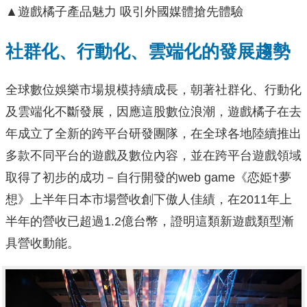
▲遊戲橘子產品魅力 吸引外國媒體搶先體驗
社群化、行動化、雲端化的發展趨勢
全球數位娛樂市場規模持續成長，朝著社群化、行動化
及雲端化不斷發展，因應這股數位浪潮，遊戲橘子在去
年成立了全新的跨平台研發團隊，在全球各地陸續推出
多款不同平台的遊戲及數位內容，並在跨平台遊戲領域
取得了初步的成功－自行開發的web game《恋姫†夢
想》上半年日本市場營收創下傲人佳績，在2011年上
半年的營收已超過1.2億台幣，證明這類新遊戲類型漸
具營收動能。