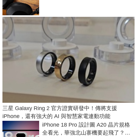
飛行超有感
三星 Galaxy Ring 2 官方證實研發中！傳將支援
iPhone，還有強大的 AI 與智慧家電連動功能
iPhone 18 Pro 設計圖 A20 晶片規格
全看光，華強北山寨機要起飛了？專