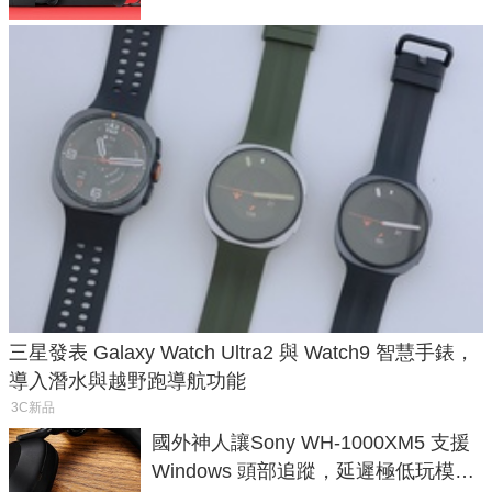
三星發表 Galaxy Watch Ultra2 與 Watch9 智慧手錶，
導入潛水與越野跑導航功能
3C新品
國外神人讓Sony WH-1000XM5 支援
Windows 頭部追蹤，延遲極低玩模擬