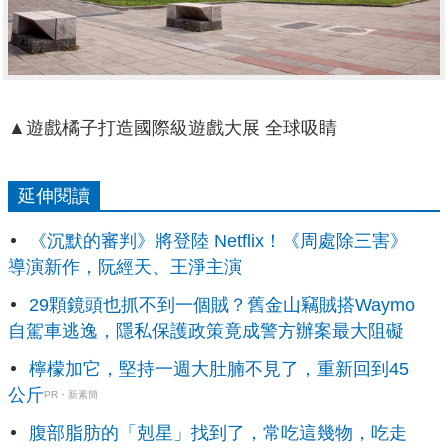
▲遊戲橘子打造國際級遊戲大展 全球吸睛
延伸閱讀
《沉默的審判》將登陸 Netflix！《周處除三害》
導演新作，阮經天、王淨主演
29顆鏡頭也抓不到一個賊？舊金山竊賊搭Waymo
自駕車逃逸，隱私保護政策竟成警方辦案最大阻礙
檸檬加它，堅持一週大肚腩不見了，重新回到45
公斤
PR・新素簡
腹部脂肪的「剋星」找到了，常吃這幾物，吃走