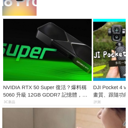
家曝山寨機無法復刻兩大關鍵
NVIDIA RTX 50 Super 復活？爆料稱
DJI Pocket
5060 升級 12GB GDDR7 記憶體，這
畫質、跟隨功
次規格終於不擠牙膏
一次看懂兩台
3C新品
評測