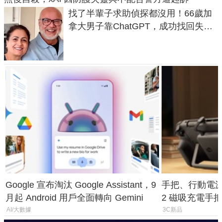
找了半輩子求助偵探都沒用！66歲加
拿大男子靠ChatGPT，成功找回失散
50年家人
Google 宣布淘汰 Google Assistant，9
手把、行動電源合體
月起 Android 用戶全面轉向 Gemini
2 磁吸充電手把
倍
AI/大數據
3C新品