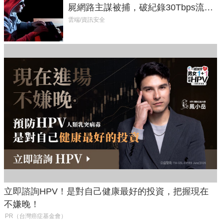
屍網路主謀被捕，破紀錄30Tbps流量
癱瘓全球！
雲端/資訊安全
立即諮詢HPV！是對自己健康最好的投資，把握現在
不嫌晚！
PR（台灣癌症基金會）