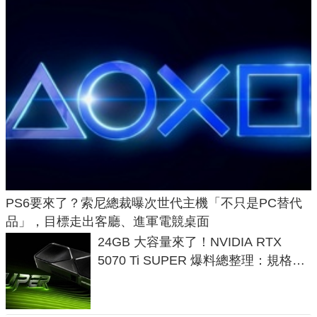
PS6要來了？索尼總裁曝次世代主機「不只是PC替代
品」，目標走出客廳、進軍電競桌面
24GB 大容量來了！NVIDIA RTX
5070 Ti SUPER 爆料總整理：規格、
功耗、上市時間