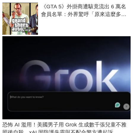
《GTA 5》外掛商遭駭竟流出 6 萬名
會員名單：外界驚呼「原來這麼多人
在開掛！」
恐怖 AI 濫用！美國男子用 Grok 生成數千張兒童不雅
照後自殺，xAI 因防護失靈與不配合警方遭起訴