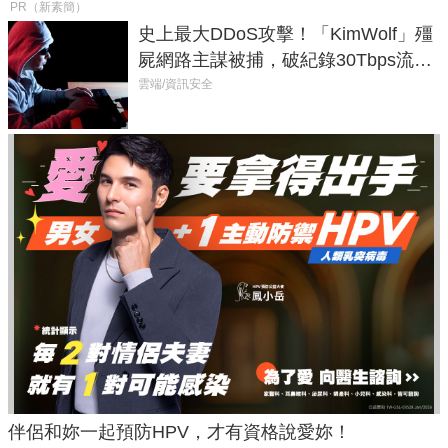
PR（新素簡）
史上最大DDoS攻擊！「KimWolf」殭
屍網路主謀被捕，破紀錄30Tbps流量
癱瘓全球！
雲端/資訊安全
伴侶和妳一起預防HPV，才有資格說愛妳！