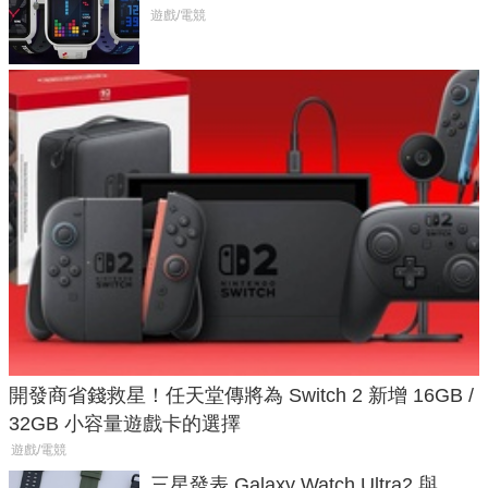
不過竟然不能連手機？
遊戲/電競
開發商省錢救星！任天堂傳將為 Switch 2 新增 16GB /
32GB 小容量遊戲卡的選擇
遊戲/電競
三星發表 Galaxy Watch Ultra2 與