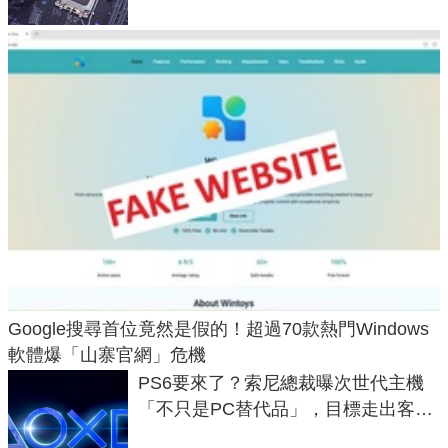
Google搜尋首位竟然是假的！超過70款熱門Windows
軟體爆「山寨官網」危機
PS6要來了？索尼總裁曝次世代主機
「不只是PC替代品」，目標走出客
廳、進軍電競桌面