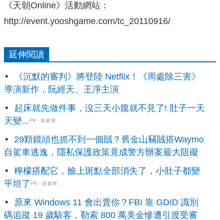
《天朝Online》活動網站：
http://event.yooshgame.com/tc_20110916/
延伸閱讀
《沉默的審判》將登陸 Netflix！《周處除三害》
導演新作，阮經天、王淨主演
起床就先做件事，沒三天小腹就不見了! 肚子一天
天變...
PR・新素簡
29顆鏡頭也抓不到一個賊？舊金山竊賊搭Waymo
自駕車逃逸，隱私保護政策竟成警方辦案最大阻礙
檸檬搭配它，臉上斑點全部消失了，小肚子都變
平坦了
PR・新素簡
原來 Windows 11 會出賣你？FBI 靠 GDID 識別
碼追蹤 19 歲駭客，勒索 800 萬美金慘遭引渡受審