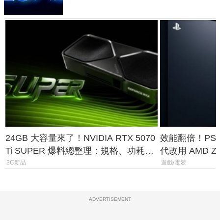
24GB 大容量來了！NVIDIA RTX 5070
效能翻倍！PS
Ti SUPER 爆料總整理：規格、功耗、
代改用 AMD Z
上市時間
120fps 與全
3C新品
遊戲/電競
ADVERTISEMENT