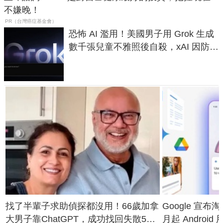
不嫌晚！
PR（台灣癌症基金會）
恐怖 AI 濫用！美國男子用 Grok 生成
數千張兒童不雅照後自殺，xAI 因防護
失靈與不配合警方遭起訴
找了半輩子求助偵探都沒用！66歲加拿
Google 宣布淘汰 
大男子靠ChatGPT，成功找回失散50
月起 Android