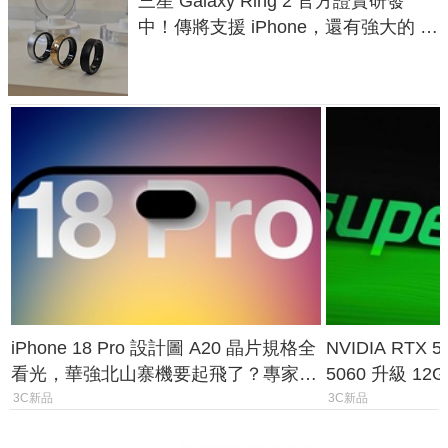
三星 Galaxy Ring 2 官方證實研發
中！傳將支援 iPhone，還有強大的 AI
與智慧家電連動功能
iPhone 18 Pro 設計圖 A20 晶片規格全
NVIDIA RTX
看光，華強北山寨機要起飛了？專家曝
5060 升級 1
山寨機無法復刻兩大關鍵
次規格終於不
3C新品
3C新品