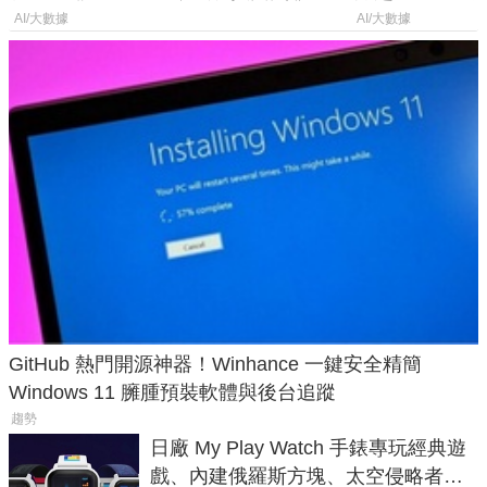
年家人
AI/大數據
AI/大數據
GitHub 熱門開源神器！Winhance 一鍵安全精簡
Windows 11 臃腫預裝軟體與後台追蹤
趨勢
日廠 My Play Watch 手錶專玩經典遊
戲、內建俄羅斯方塊、太空侵略者，