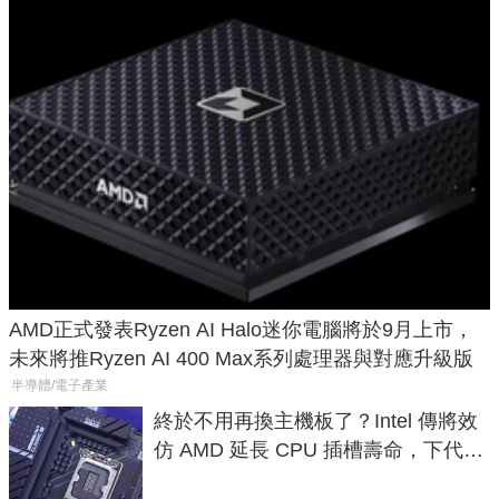
AMD正式發表Ryzen AI Halo迷你電腦將於9月上市，
未來將推Ryzen AI 400 Max系列處理器與對應升級版
半導體/電子產業
終於不用再換主機板了？Intel 傳將效
仿 AMD 延長 CPU 插槽壽命，下代
LGA 1954 至少能戰三代