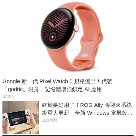
Google 新一代 Pixel Watch 5 規格流出！代號
「godric」現身，記憶體增強鎖定 AI 應用
3C新品
終於要好用了！ROG Ally 將迎來系統
級重大更新，全新 Windows 掌機殼模
式讓操作就像 Xbox 一樣順暢
遊戲/電競