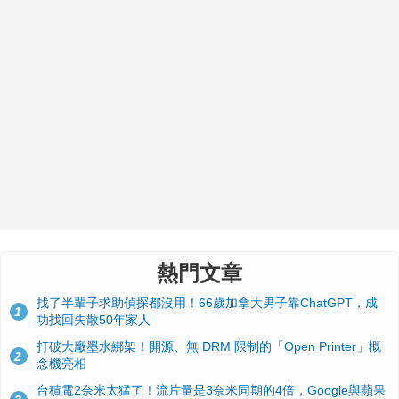
熱門文章
找了半輩子求助偵探都沒用！66歲加拿大男子靠ChatGPT，成
1
功找回失散50年家人
打破大廠墨水綁架！開源、無 DRM 限制的「Open Printer」概
2
念機亮相
台積電2奈米太猛了！流片量是3奈米同期的4倍，Google與蘋果