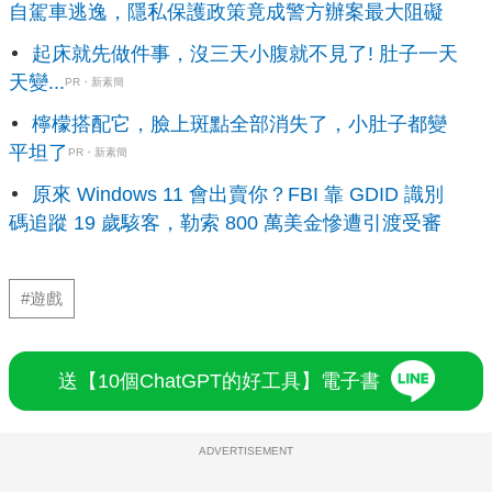
自駕車逃逸，隱私保護政策竟成警方辦案最大阻礙
起床就先做件事，沒三天小腹就不見了! 肚子一天
天變...
PR・新素簡
檸檬搭配它，臉上斑點全部消失了，小肚子都變
平坦了
PR・新素簡
原來 Windows 11 會出賣你？FBI 靠 GDID 識別
碼追蹤 19 歲駭客，勒索 800 萬美金慘遭引渡受審
#遊戲
送【10個ChatGPT的好工具】電子書
ADVERTISEMENT