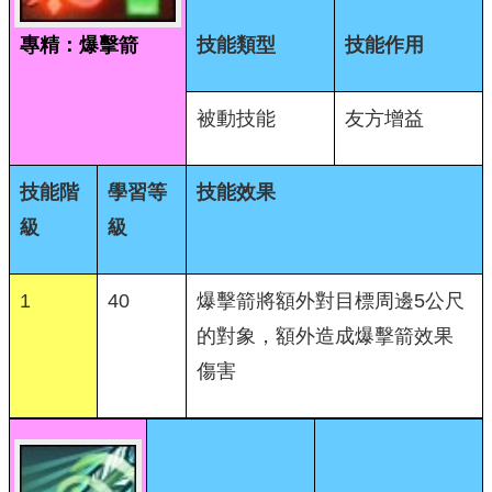
專精：爆擊箭
技能類型
技能作用
被動技能
友方增益
技能階
學習等
技能效果
級
級
1
40
爆擊箭將額外對目標周邊5公尺
的對象，額外造成爆擊箭效果
傷害