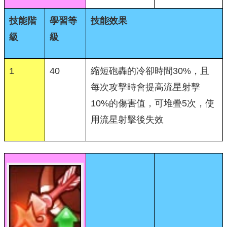
技能階
學習等
技能效果
級
級
1
40
縮短砲轟的冷卻時間30%，且
每次攻擊時會提高流星射擊
10%的傷害值，可堆疊5次，使
用流星射擊後失效