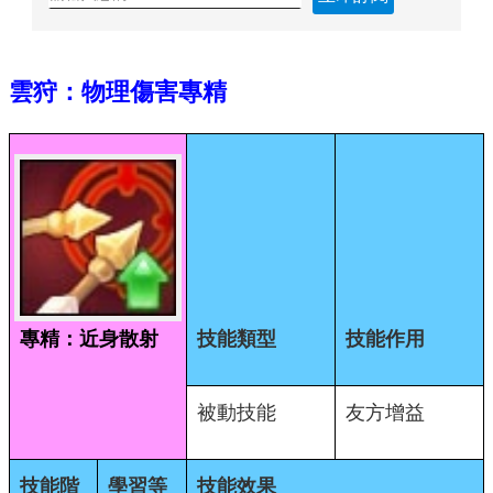
雲狩：物理傷害專精
專精：近身散射
技能類型
技能作用
被動技能
友方增益
技能階
學習等
技能效果