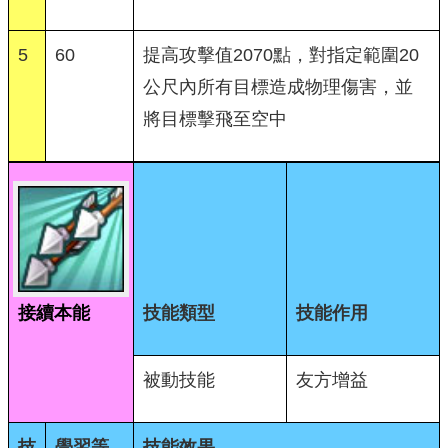
5
60
提高攻擊值2070點，對指定範圍20
公尺內所有目標造成物理傷害，並
將目標擊飛至空中
接續本能
技能類型
技能作用
被動技能
友方增益
技
學習等
技能效果