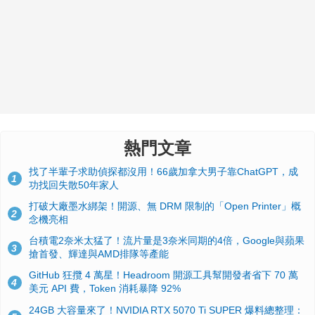
熱門文章
找了半輩子求助偵探都沒用！66歲加拿大男子靠ChatGPT，成
1
功找回失散50年家人
打破大廠墨水綁架！開源、無 DRM 限制的「Open Printer」概
2
念機亮相
台積電2奈米太猛了！流片量是3奈米同期的4倍，Google與蘋果
3
搶首發、輝達與AMD排隊等產能
GitHub 狂攬 4 萬星！Headroom 開源工具幫開發者省下 70 萬
4
美元 API 費，Token 消耗暴降 92%
24GB 大容量來了！NVIDIA RTX 5070 Ti SUPER 爆料總整理：