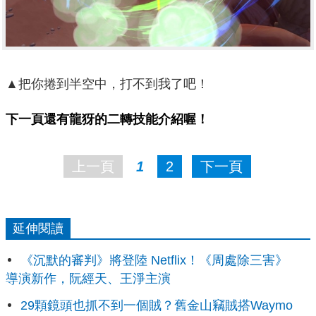
▲把你捲到半空中，打不到我了吧！
下一頁還有龍犽的二轉技能介紹喔！
上一頁
1
2
下一頁
延伸閱讀
《沉默的審判》將登陸 Netflix！《周處除三害》
導演新作，阮經天、王淨主演
29顆鏡頭也抓不到一個賊？舊金山竊賊搭Waymo