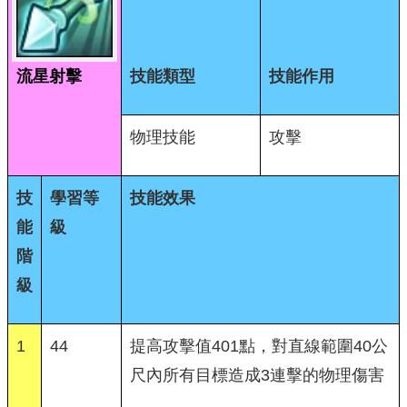
流星射擊
技能類型
技能作用
物理技能
攻擊
技
學習等
技能效果
能
級
階
級
1
44
提高攻擊值401點，對直線範圍40公
尺內所有目標造成3連擊的物理傷害