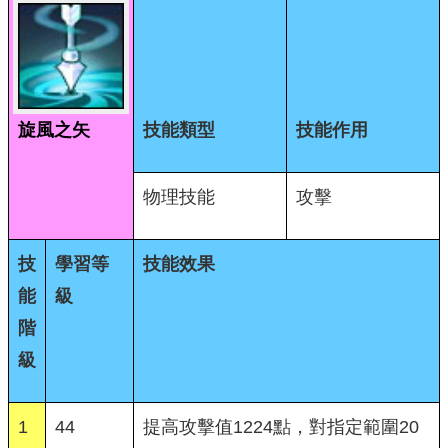
旋風之矢
技能類型
技能作用
物理技能
攻擊
技
學習等
技能效果
能
級
階
級
1
44
提高攻擊值1224點，對指定範圍20