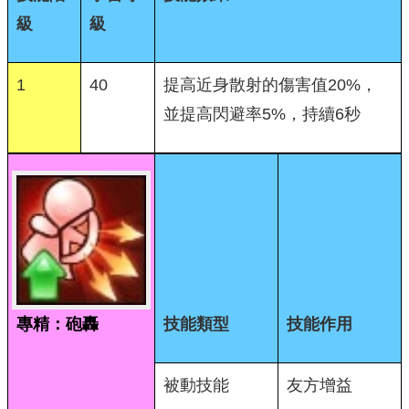
級
級
1
40
提高近身散射的傷害值20%，
並提高閃避率5%，持續6秒
專精：砲轟
技能類型
技能作用
被動技能
友方增益