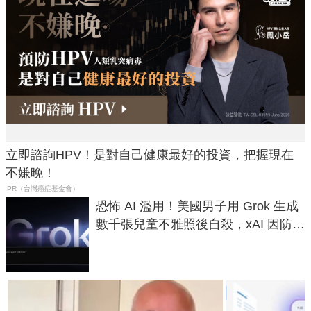
立即諮詢HPV！是對自己健康最好的投資，把握現在
不嫌晚！
PR（台灣癌症基金會）
恐怖 AI 濫用！美國男子用 Grok 生成
數千張兒童不雅照後自殺，xAI 因防護
失靈與不配合警方遭起訴