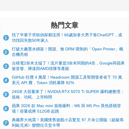
熱門文章
找了半輩子求助偵探都沒用！66歲加拿大男子靠ChatGPT，成
1
功找回失散50年家人
打破大廠墨水綁架！開源、無 DRM 限制的「Open Printer」概
2
念機亮相
台積電2奈米太猛了！流片量是3奈米同期的4倍，Google與蘋果
3
搶首發、輝達與AMD排隊等產能
GitHub 狂攬 4 萬星！Headroom 開源工具幫開發者省下 70 萬
4
美元 API 費，Token 消耗暴降 92%
24GB 大容量來了！NVIDIA RTX 5070 Ti SUPER 爆料總整理：
5
規格、功耗、上市時間
蘋果 2026 款 Mac mini 規格爆料：M6 與 M5 Pro 異色搭檔登
6
場！容量或將 512GB 起跳
典藏界大地震！美國懷舊遊戲小店驚見 97 片未公開版《超級瑪
7
利歐兄弟》變體任天堂卡帶