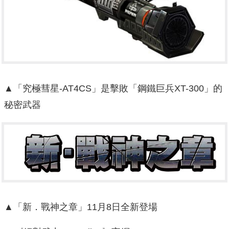
▲「究極彗星-AT4CS」是擊敗「鋼鐵巨兵XT-300」的
秘密武器
▲「新．戰神之章」11月8日全新登場