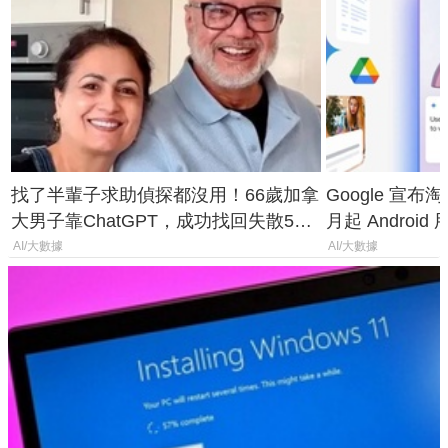
找了半輩子求助偵探都沒用！66歲加拿
Google 宣布淘汰 
大男子靠ChatGPT，成功找回失散50
月起 Android
年家人
AI/大數據
AI/大數據