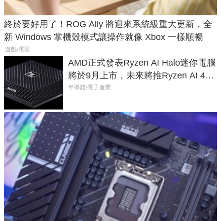
終於要好用了！ROG Ally 將迎來系統級重大更新，全
新 Windows 掌機殼模式讓操作就像 Xbox 一樣順暢
遊戲/電競
AMD正式發表Ryzen AI Halo迷你電腦
將於9月上市，未來將推Ryzen AI 400
Max系列處理器與對應升級版
半導體/電子產業