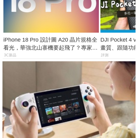
iPhone 18 Pro 設計圖 A20 晶片規格全
DJI Pocket
看光，華強北山寨機要起飛了？專家曝
畫質、跟隨功
山寨機無法復刻兩大關鍵
一次看懂兩台
3C新品
評測