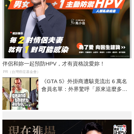
伴侶和妳一起預防HPV，才有資格說愛妳！
PR（台灣癌症基金會）
《GTA 5》外掛商遭駭竟流出 6 萬名
會員名單：外界驚呼「原來這麼多人
在開掛！」