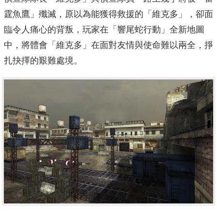
霆魚鷹」殲滅，原以為能獲得救援的「維克多」，卻面
臨令人痛心的背叛，玩家在「響尾蛇行動」全新地圖
中，將體會「維克多」在面對友情與使命難以兩全，掙
扎抉擇的艱難處境。