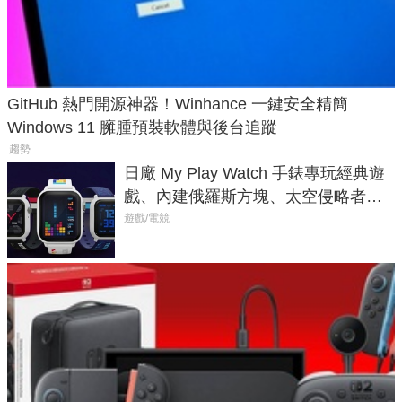
GitHub 熱門開源神器！Winhance 一鍵安全精簡
Windows 11 臃腫預裝軟體與後台追蹤
趨勢
日廠 My Play Watch 手錶專玩經典遊
戲、內建俄羅斯方塊、太空侵略者，
不過竟然不能連手機？
遊戲/電競