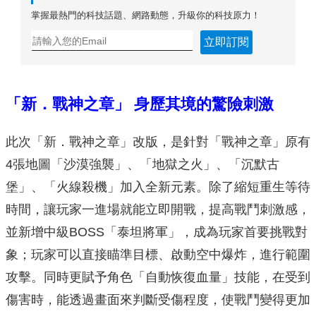
掌握最熱門的科技話題、網路動態，升級你的科技原力！
立即訂閱
「新．戰神之章」
身歷其境的驚險刺激
此次「新．戰神之章」改版，是針對「戰神之章」原有
4張地圖「沙漠強襲」、「地獄之火」、「沉默古
堡」、「火線殺機」加入全新元素。除了縮短重生等待
時間，讓玩家一進場就能立即開戰，提高戰鬥刺激感，
並新增中級BOSS「泰坦將軍」，成為玩家首要挑戰對
象；玩家可以直接瞄準目標、啟動空中爆炸，進行範圍
攻擊。同時更賦予角色「自動恢復血量」技能，在受到
傷害時，能透過畫面來判斷受傷程度，使戰鬥變得更加