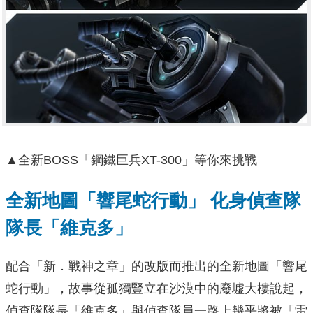
▲全新BOSS「鋼鐵巨兵XT-300」等你來挑戰
全新地圖「響尾蛇行動」 化身偵查隊
隊長「維克多」
配合「新．戰神之章」的改版而推出的全新地圖「響尾
蛇行動」，故事從孤獨豎立在沙漠中的廢墟大樓說起，
偵查隊隊長「維克多」與偵查隊員一路上幾乎將被「雷