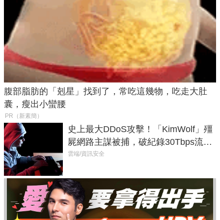
腹部脂肪的「剋星」找到了，常吃這幾物，吃走大肚
囊，瘦出小蠻腰
PR（新素簡）
史上最大DDoS攻擊！「KimWolf」殭
屍網路主謀被捕，破紀錄30Tbps流量
癱瘓全球！
雲端/資訊安全