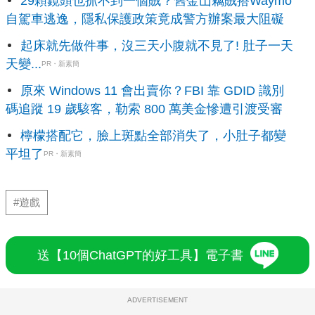
29顆鏡頭也抓不到一個賊？舊金山竊賊搭Waymo
自駕車逃逸，隱私保護政策竟成警方辦案最大阻礙
起床就先做件事，沒三天小腹就不見了! 肚子一天
天變...
PR・新素簡
原來 Windows 11 會出賣你？FBI 靠 GDID 識別
碼追蹤 19 歲駭客，勒索 800 萬美金慘遭引渡受審
檸檬搭配它，臉上斑點全部消失了，小肚子都變
平坦了
PR・新素簡
#遊戲
送【10個ChatGPT的好工具】電子書
ADVERTISEMENT