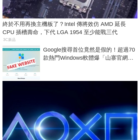
終於不用再換主機板了？Intel 傳將效仿 AMD 延長
CPU 插槽壽命，下代 LGA 1954 至少能戰三代
3C新品
Google搜尋首位竟然是假的！超過70
款熱門Windows軟體爆「山寨官網」
危機