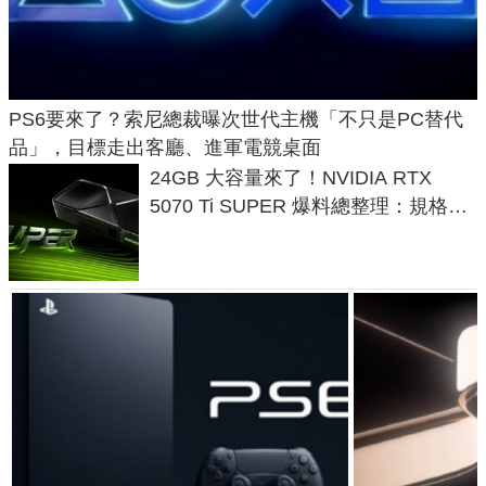
PS6要來了？索尼總裁曝次世代主機「不只是PC替代
品」，目標走出客廳、進軍電競桌面
24GB 大容量來了！NVIDIA RTX
5070 Ti SUPER 爆料總整理：規格、
功耗、上市時間