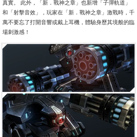
真實。 此外，「新．戰神之章」也新增「子彈軌道」
和「射擊音效」，玩家在「新．戰神之章」激戰時，千
萬不要忘了打開音響或戴上耳機，體驗身歷其境般的臨
場刺激感！