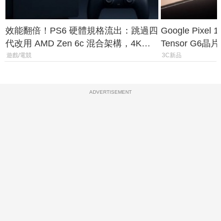
效能翻倍！PS6 硬體規格流出：跳過四
Google Pix
代改用 AMD Zen 6c 混合架構，4K
Tensor G6
120fps 與全光追時代來臨
元
遊戲/電競
3C新品
ADVERTISEMENT