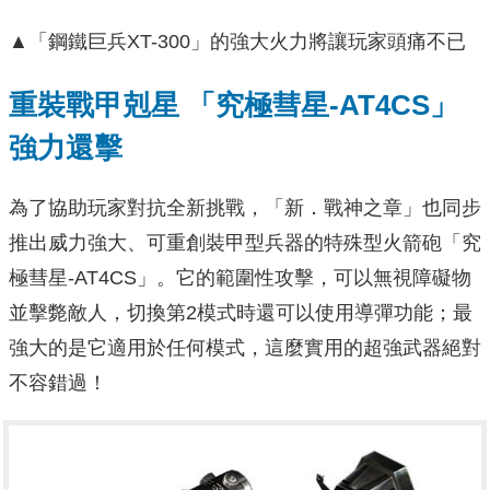
▲「鋼鐵巨兵XT-300」的強大火力將讓玩家頭痛不已
重裝戰甲剋星 「究極彗星-AT4CS」
強力還擊
為了協助玩家對抗全新挑戰，「新．戰神之章」也同步
推出威力強大、可重創裝甲型兵器的特殊型火箭砲「究
極彗星-AT4CS」。它的範圍性攻擊，可以無視障礙物
並擊斃敵人，切換第2模式時還可以使用導彈功能；最
強大的是它適用於任何模式，這麼實用的超強武器絕對
不容錯過！