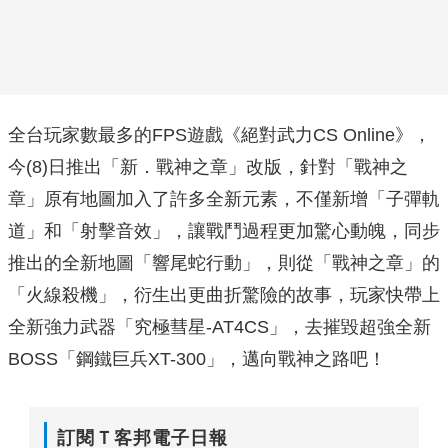
全台玩家數最多的FPS遊戲《絕對武力CS Online》，
今(8)日推出「新．戰神之章」改版，針對「戰神之
章」原有地圖加入了許多全新元素，不僅新增「子彈軌
道」和「射擊音效」，讓戰鬥過程更加驚心動魄，同步
推出的全新地圖「響尾蛇行動」，則從「戰神之章」的
「火線殺機」，衍生出更曲折驚險的故事，玩家快帶上
全新強力武器「究極彗星-AT4CS」，去摧毀超強全新
BOSS「鋼鐵巨兵XT-300」，邁向戰神之路吧！
訂閱Ｔ客邦電子日報