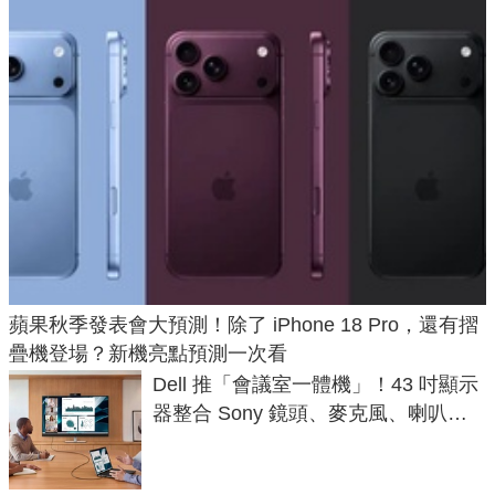
蘋果秋季發表會大預測！除了 iPhone 18 Pro，還有摺
疊機登場？新機亮點預測一次看
Dell 推「會議室一體機」！43 吋顯示
器整合 Sony 鏡頭、麥克風、喇叭，
一條 USB-C 就能開會