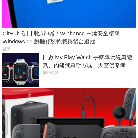
GitHub 熱門開源神器！Winhance 一鍵安全精簡
Windows 11 臃腫預裝軟體與後台追蹤
趨勢
日廠 My Play Watch 手錶專玩經典遊
戲、內建俄羅斯方塊、太空侵略者，
不過竟然不能連手機？
遊戲/電競