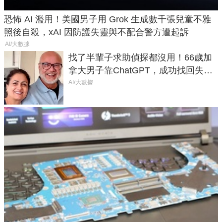
恐怖 AI 濫用！美國男子用 Grok 生成數千張兒童不雅
照後自殺，xAI 因防護失靈與不配合警方遭起訴
AI/大數據
找了半輩子求助偵探都沒用！66歲加
拿大男子靠ChatGPT，成功找回失散
50年家人
AI/大數據