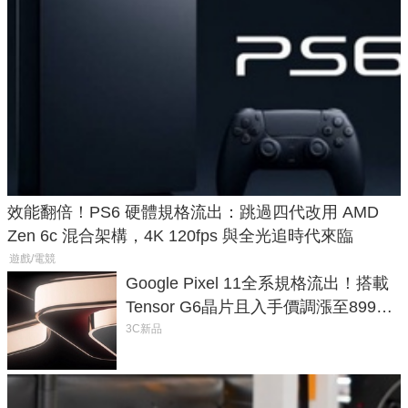
效能翻倍！PS6 硬體規格流出：跳過四代改用 AMD
Zen 6c 混合架構，4K 120fps 與全光追時代來臨
遊戲/電競
Google Pixel 11全系規格流出！搭載
Tensor G6晶片且入手價調漲至899美
元
3C新品