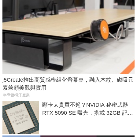
j5Create推出高質感模組化螢幕桌，融入木紋、磁吸元
素兼顧美觀與實用
半導體/電子產業
顯卡太貴買不起？NVIDIA 秘密武器
RTX 5090 SE 曝光，搭載 32GB 記憶
體