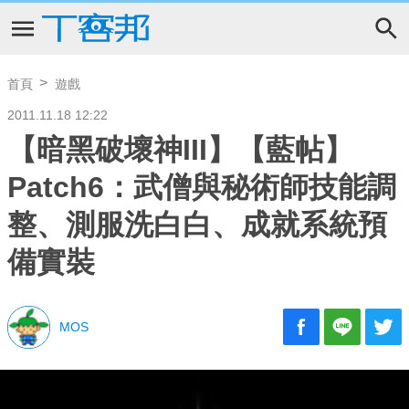
首頁
遊戲
2011.11.18 12:22
【暗黑破壞神III】【藍帖】
Patch6：武僧與秘術師技能調
整、測服洗白白、成就系統預
備實裝
MOS