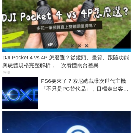
DJI Pocket 4 vs 4P 怎麼選？從鏡頭、畫質、跟隨功能
與硬體規格完整解析，一次看懂兩台差異
評測
PS6要來了？索尼總裁曝次世代主機
「不只是PC替代品」，目標走出客
廳、進軍電競桌面