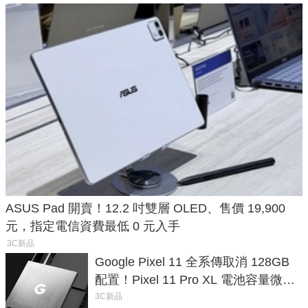
ASUS Pad 開賣！12.2 吋雙層 OLED、售價 19,900
元，指定電信資費最低 0 元入手
3C新品
Google Pixel 11 全系傳取消 128GB
配置！Pixel 11 Pro XL 電池容量微降
1.6%
3C新品