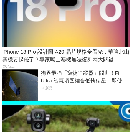
iPhone 18 Pro 設計圖 A20 晶片規格全看光，華強北山
寨機要起飛了？專家曝山寨機無法復刻兩大關鍵
3C新品
狗界最強「寵物追蹤器」問世！Fi
Ultra 智慧項圈結合低軌衛星，即使在
密林山谷也能精準找回愛犬
3C新品