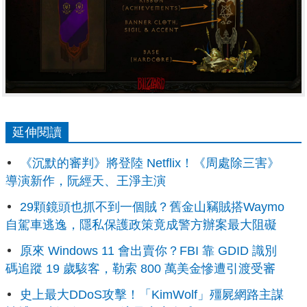
延伸閱讀
《沉默的審判》將登陸 Netflix！《周處除三害》
導演新作，阮經天、王淨主演
29顆鏡頭也抓不到一個賊？舊金山竊賊搭Waymo
自駕車逃逸，隱私保護政策竟成警方辦案最大阻礙
原來 Windows 11 會出賣你？FBI 靠 GDID 識別
碼追蹤 19 歲駭客，勒索 800 萬美金慘遭引渡受審
史上最大DDoS攻擊！「KimWolf」殭屍網路主謀