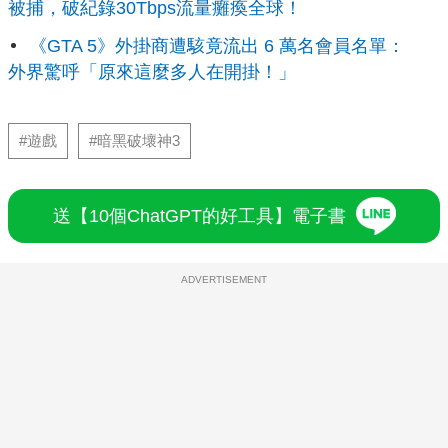
被捕，破紀錄30Tbps流量癱瘓全球！
《GTA 5》外掛商遭駭竟流出 6 萬名會員名單：
外界驚呼「原來這麼多人在開掛！」
#遊戲
#暗黑破壞神3
送【10個ChatGPT的好工具】電子書
ADVERTISEMENT