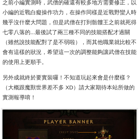
之前小編實測時，武僧的確還有較多地方需要修正，以
小編的近戰白癡操作功力，在操作同樣是近戰野蠻人時
幾乎沒什麼大問題，但是武僧在打到骷髏王之前就死得
七零八落的...最後試了兩三種不同的技能搭配才過關
（雖然說技能配對了是不弱啦），而其他職業就比較不
會有這樣的狀況，希望這一次的調整能夠讓武僧在技能
的使用上更順手。
另外成就終於要實裝囉！不知道玩起來會是什麼樣？
（大概跟魔獸世界差不多 XD）請大家期待本站所做的
實測報導唷！