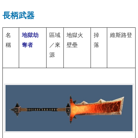
長柄武器
名
地獄劫
區域
地獄火
掉
維斯路登
稱
奪者
／來
壁壘
落
源