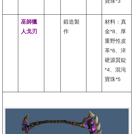
寶珠*3
巫師獵
鍛造製
材料：真
人戈刃
作
金*8、厚
重野性皮
革*6、淬
硬源質錠
*4、混沌
寶珠*5