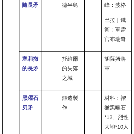
隨長矛
德半島
峰：波格
巴拉丁鐵
衛：軍需
官布瑞奇
塞莉撒
托維爾
胡薩姆將
的長矛
的失落
軍
之城
黑曜石
鍛造製
材料：褶
刃矛
作
皺黑曜石
*12、烈性
大地*10人