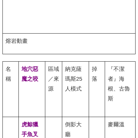
熔岩動畫
名
地穴惡
區域
納克薩
掉
『不潔
稱
魔之咬
／來
瑪斯25
落
者』海
源
人模式
根、古魯
斯
虎鯨獵
倒影大
麥爾溫
手魚叉
廳