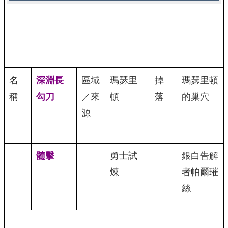
名
深淵長
區域
瑪瑟里
掉
瑪瑟里頓
稱
勾刀
／來
頓
落
的巢穴
源
髓擊
勇士試
銀白告解
煉
者帕爾璀
絲