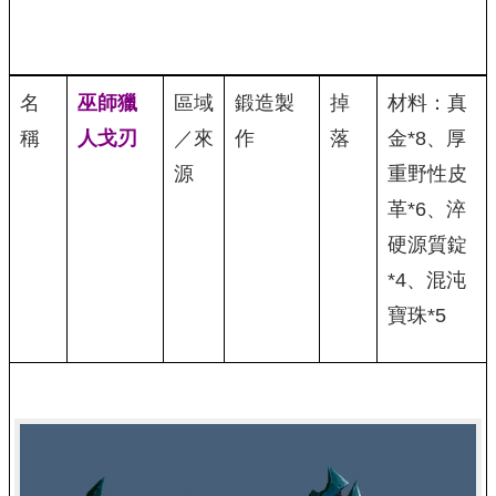
名
巫師獵
區域
鍛造製
掉
材料：真
稱
人戈刃
／來
作
落
金*8、厚
源
重野性皮
革*6、淬
硬源質錠
*4、混沌
寶珠*5