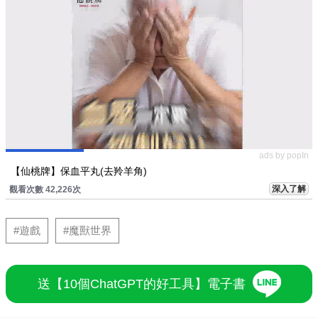
ads by popIn
【仙桃牌】保血平丸(去羚羊角)
深入了解
觀看次數 42,226次
#遊戲
#魔獸世界
送【10個ChatGPT的好工具】電子書