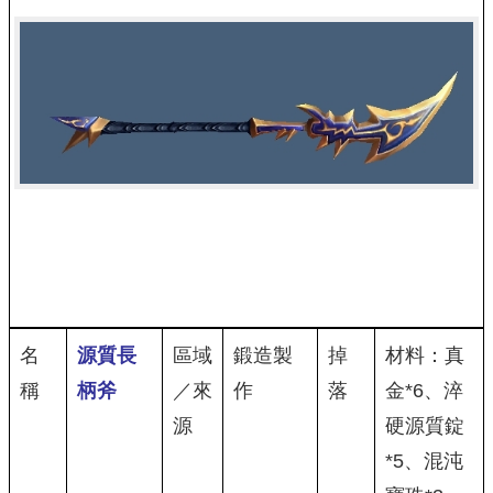
名
源質長
區域
鍛造製
掉
材料：真
稱
柄斧
／來
作
落
金*6、淬
源
硬源質錠
*5、混沌