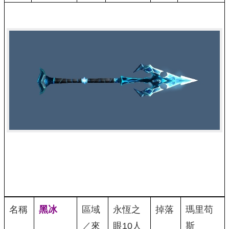
名稱
黑冰
區域
永恆之
掉落
瑪里苟
／來
眼10人
斯