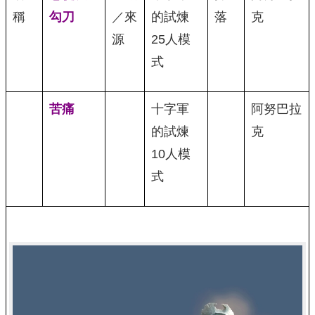
稱
勾刀
／來
的試煉
落
克
源
25人模
式
苦痛
十字軍
阿努巴拉
的試煉
克
10人模
式