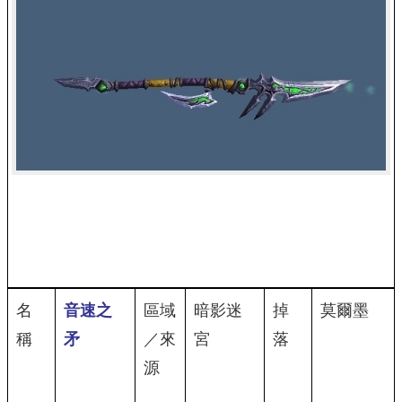
名
音速之
區域
暗影迷
掉
莫爾墨
稱
矛
／來
宮
落
源