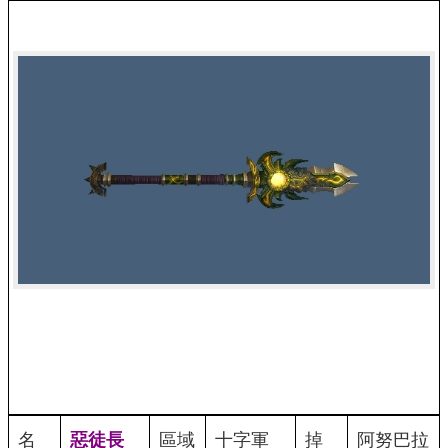
名
惡徒長
區域
十字軍
掉
阿努巴拉