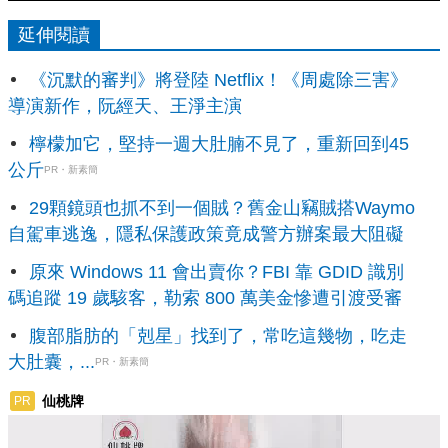
延伸閱讀
《沉默的審判》將登陸 Netflix！《周處除三害》
導演新作，阮經天、王淨主演
檸檬加它，堅持一週大肚腩不見了，重新回到45
公斤
PR・新素簡
29顆鏡頭也抓不到一個賊？舊金山竊賊搭Waymo
自駕車逃逸，隱私保護政策竟成警方辦案最大阻礙
原來 Windows 11 會出賣你？FBI 靠 GDID 識別
碼追蹤 19 歲駭客，勒索 800 萬美金慘遭引渡受審
腹部脂肪的「剋星」找到了，常吃這幾物，吃走
大肚囊，...
PR・新素簡
仙桃牌
PR