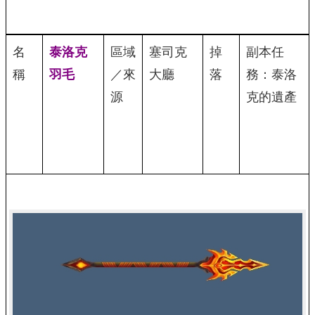
名
泰洛克
區域
塞司克
掉
副本任
稱
羽毛
／來
大廳
落
務：泰洛
源
克的遺產