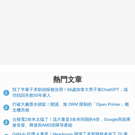
熱門文章
找了半輩子求助偵探都沒用！66歲加拿大男子靠ChatGPT，成
1
功找回失散50年家人
打破大廠墨水綁架！開源、無 DRM 限制的「Open Printer」概
2
念機亮相
台積電2奈米太猛了！流片量是3奈米同期的4倍，Google與蘋果
3
搶首發、輝達與AMD排隊等產能
GitHub 狂攬 4 萬星！Headroom 開源工具幫開發者省下 70 萬