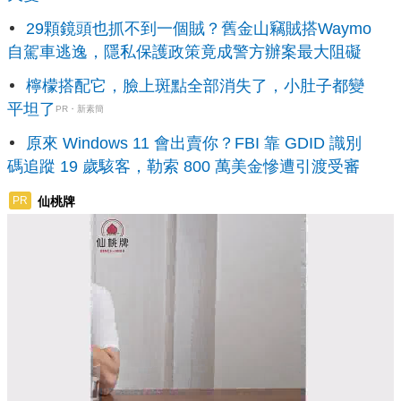
29顆鏡頭也抓不到一個賊？舊金山竊賊搭Waymo
自駕車逃逸，隱私保護政策竟成警方辦案最大阻礙
檸檬搭配它，臉上斑點全部消失了，小肚子都變
平坦了
PR・新素簡
原來 Windows 11 會出賣你？FBI 靠 GDID 識別
碼追蹤 19 歲駭客，勒索 800 萬美金慘遭引渡受審
仙桃牌
PR