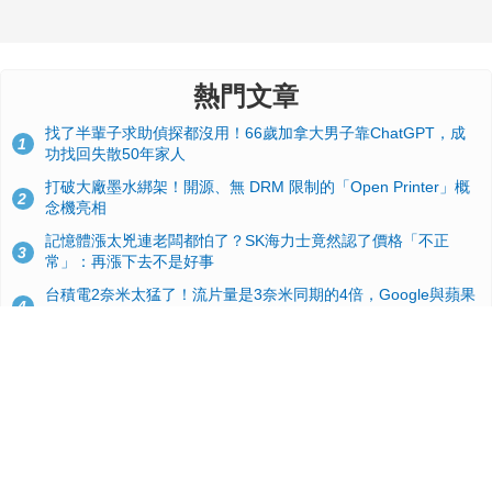
熱門文章
找了半輩子求助偵探都沒用！66歲加拿大男子靠ChatGPT，成
1
功找回失散50年家人
打破大廠墨水綁架！開源、無 DRM 限制的「Open Printer」概
2
念機亮相
記憶體漲太兇連老闆都怕了？SK海力士竟然認了價格「不正
3
常」：再漲下去不是好事
台積電2奈米太猛了！流片量是3奈米同期的4倍，Google與蘋果
4
搶首發、輝達與AMD排隊等產能
GitHub 狂攬 4 萬星！Headroom 開源工具幫開發者省下 70 萬
5
美元 API 費，Token 消耗暴降 92%
24GB 大容量來了！NVIDIA RTX 5070 Ti SUPER 爆料總整理：
6
規格、功耗、上市時間
蘋果 2026 款 Mac mini 規格爆料：M6 與 M5 Pro 異色搭檔登
7
場！容量或將 512GB 起跳