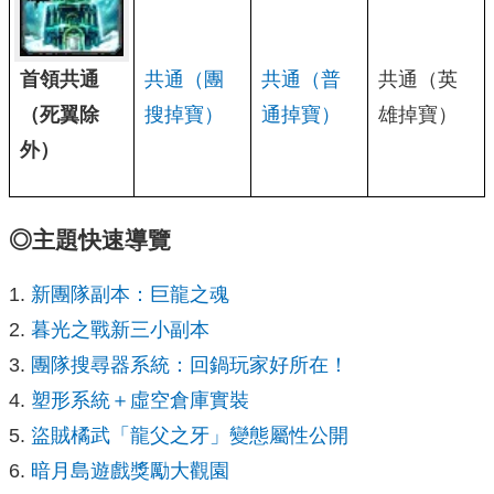
首領共通
共通（團
共通（普
共通（英
（死翼除
搜掉寶）
通掉寶）
雄掉寶）
外）
◎主題快速導覽
新團隊副本：巨龍之魂
暮光之戰新三小副本
團隊搜尋器系統：回鍋玩家好所在！
塑形系統＋虛空倉庫實裝
盜賊橘武「龍父之牙」變態屬性公開
暗月島遊戲獎勵大觀園