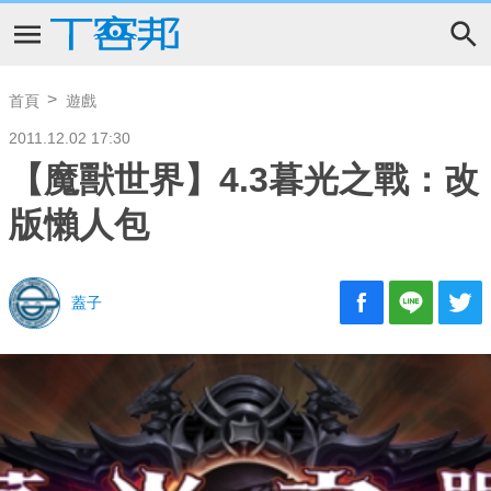
首頁
遊戲
2011.12.02 17:30
【魔獸世界】4.3暮光之戰：改
版懶人包
蓋子