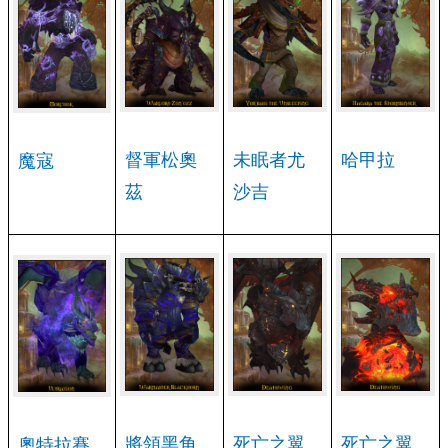
督軍松奧
未眠者尤
哈甲拉
魔寇
茲
沙吉
將領黑角
死亡之翼
死亡之翼
奧特拉賽