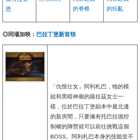
的脊椎
的狂亂
恩
◎同場加映：
巴拉丁堡新首領
「仇恨仕女」阿利札巴，牠的模
組和黑暗神廟的薩拉茲女士一
樣，位於巴拉丁堡副本中最北邊
的新房間，只要擁有托巴拉德控
制權的陣營就可以前往挑戰這個
BOSS。阿利札巴本身的技能並不