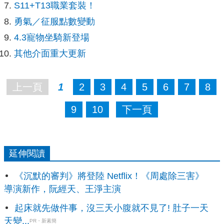
S11+T13職業套裝！
勇氣／征服點數變動
4.3寵物坐騎新登場
其他介面重大更新
上一頁
1
2
3
4
5
6
7
8
9
10
下一頁
延伸閱讀
《沉默的審判》將登陸 Netflix！《周處除三害》
導演新作，阮經天、王淨主演
起床就先做件事，沒三天小腹就不見了! 肚子一天
天變...
PR・新素簡