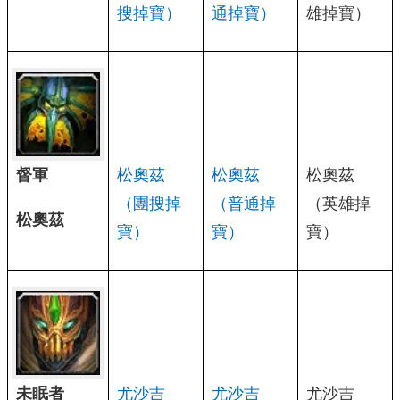
搜掉寶）
通掉寶）
雄掉寶）
督軍
松奧茲
松奧茲
松奧茲
（團搜掉
（普通掉
（英雄掉
松奧茲
寶）
寶）
寶）
未眠者
尤沙吉
尤沙吉
尤沙吉