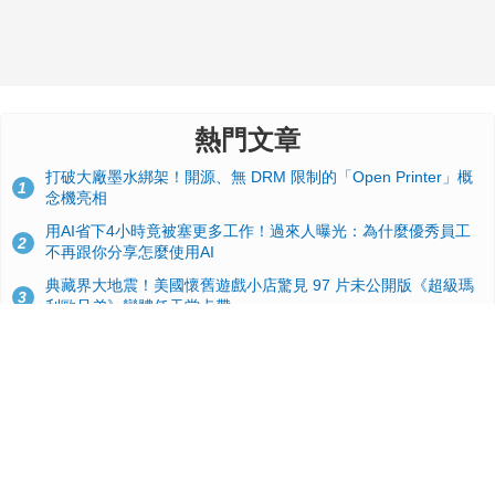
熱門文章
打破大廠墨水綁架！開源、無 DRM 限制的「Open Printer」概
1
念機亮相
用AI省下4小時竟被塞更多工作！過來人曝光：為什麼優秀員工
2
不再跟你分享怎麼使用AI
典藏界大地震！美國懷舊遊戲小店驚見 97 片未公開版《超級瑪
3
利歐兄弟》變體任天堂卡帶
效能翻倍！PS6 硬體規格流出：跳過四代改用 AMD Zen 6c 混
4
合架構，4K 120fps 與全光追時代來臨
GitHub 狂攬 4 萬星！Headroom 開源工具幫開發者省下 70 萬
5
美元 API 費，Token 消耗暴降 92%
蘋果 2026 款 Mac mini 規格爆料：M6 與 M5 Pro 異色搭檔登
6
場！容量或將 512GB 起跳