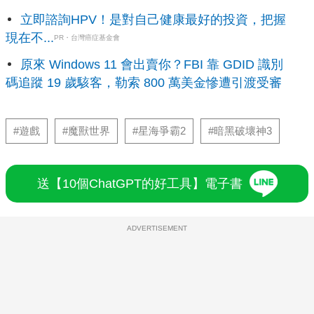
立即諮詢HPV！是對自己健康最好的投資，把握
現在不...
PR・台灣癌症基金會
原來 Windows 11 會出賣你？FBI 靠 GDID 識別
碼追蹤 19 歲駭客，勒索 800 萬美金慘遭引渡受審
#遊戲
#魔獸世界
#星海爭霸2
#暗黑破壞神3
送【10個ChatGPT的好工具】電子書
ADVERTISEMENT