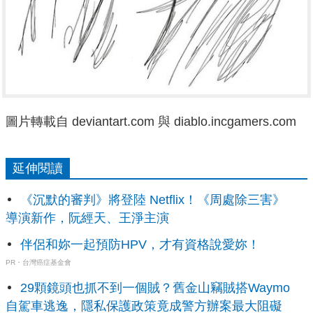
圖片轉載自 deviantart.com 與 diablo.incgamers.com
延伸閱讀
《沉默的審判》將登陸 Netflix！《周處除三害》
導演新作，阮經天、王淨主演
伴侶和妳一起預防HPV，才有資格說愛妳！
PR・台灣癌症基金會
29顆鏡頭也抓不到一個賊？舊金山竊賊搭Waymo
自駕車逃逸，隱私保護政策竟成警方辦案最大阻礙