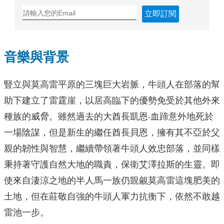
立即訂閱
音樂與背景
豎立與莫高雷平原的三塊巨大岩脈，牛頭人在部落的幫
助下建立了雷霆崖，以居高臨下的優勢免受於其他外來
種族的威脅。雖然過去的大酋長凱恩‧血蹄意外地死於
一場陰謀，但是新生的繼任酋長貝恩，擁有其不亞於父
親的韌性與智慧，繼續帶領著牛頭人效忠部落，並同樣
秉持著守護自然大地的職責，保衛艾澤拉斯的生靈。即
使來自淒涼之地的半人馬一族仍覬覦莫高雷這塊肥美的
土地，但在莊敬自強的牛頭人軍力抗衡下，依然不敢越
雷池一步。