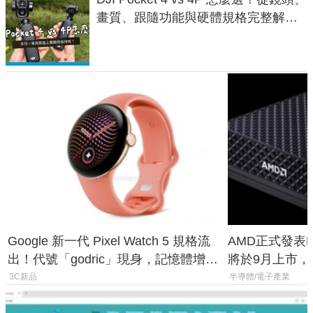
畫質、跟隨功能與硬體規格完整解
析，一次看懂兩台差異
Google 新一代 Pixel Watch 5 規格流
AMD正式發表Ry
出！代號「godric」現身，記憶體增強
將於9月上市，未來
鎖定 AI 應用
Max系列處理
3C新品
半導體/電子產業