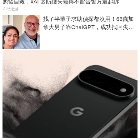
照後自殺，xAI 因防護失靈與不配合警方遭起訴
AI/大數據
找了半輩子求助偵探都沒用！66歲加
拿大男子靠ChatGPT，成功找回失散
50年家人