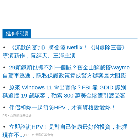
延伸閱讀
《沉默的審判》將登陸 Netflix！《周處除三害》
導演新作，阮經天、王淨主演
29顆鏡頭也抓不到一個賊？舊金山竊賊搭Waymo
自駕車逃逸，隱私保護政策竟成警方辦案最大阻礙
原來 Windows 11 會出賣你？FBI 靠 GDID 識別
碼追蹤 19 歲駭客，勒索 800 萬美金慘遭引渡受審
伴侶和妳一起預防HPV，才有資格說愛妳！
PR・台灣癌症基金會
立即諮詢HPV！是對自己健康最好的投資，把握
現在不...
PR・台灣癌症基金會