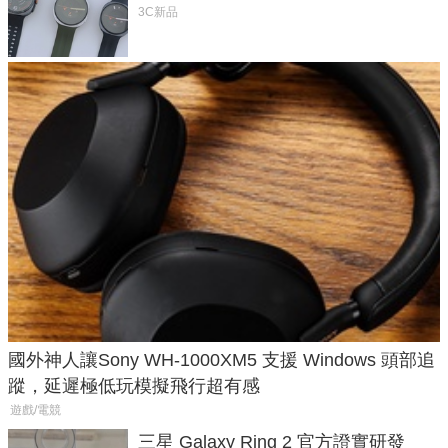
導航功能
3C新品
國外神人讓Sony WH-1000XM5 支援 Windows 頭部追
蹤，延遲極低玩模擬飛行超有感
遊戲/電競
三星 Galaxy Ring 2 官方證實研發