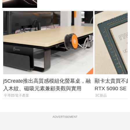
j5Create推出高質感模組化螢幕桌，融
顯卡太貴買不起？
入木紋、磁吸元素兼顧美觀與實用
RTX 5090 S
體
半導體/電子產業
3C新品
ADVERTISEMENT