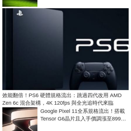
效能翻倍！PS6 硬體規格流出：跳過四代改用 AMD
Zen 6c 混合架構，4K 120fps 與全光追時代來臨
Google Pixel 11全系規格流出！搭載
Tensor G6晶片且入手價調漲至899美
元