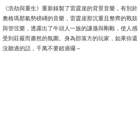
《浩劫與重生》重新錄製了雷霆崖的背景音樂，有別於
奧格瑪那氣勢磅礡的音樂，雷霆崖那沉重且整齊的戰鼓
與管弦樂，透露出了牛頭人一族的謙遜與剛毅，使人感
受到莊嚴而肅然的氛圍。身為部落方的玩家，如果你還
沒聽過的話，千萬不要錯過囉～