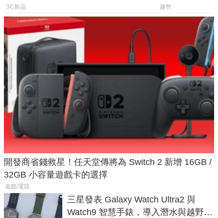
倍
後台追蹤
3C新品
趨勢
開發商省錢救星！任天堂傳將為 Switch 2 新增 16GB /
32GB 小容量遊戲卡的選擇
遊戲/電競
三星發表 Galaxy Watch Ultra2 與
Watch9 智慧手錶，導入潛水與越野跑