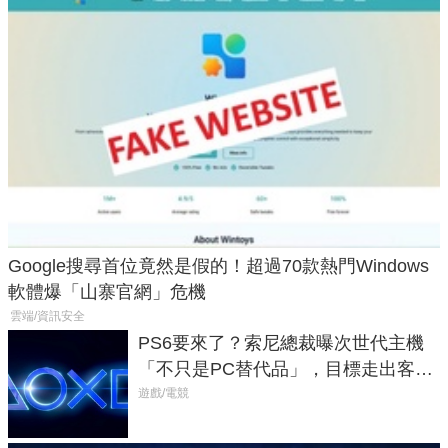
Google搜尋首位竟然是假的！超過70款熱門Windows
軟體爆「山寨官網」危機
雲端/資訊安全
PS6要來了？索尼總裁曝次世代主機
「不只是PC替代品」，目標走出客
廳、進軍電競桌面
遊戲/電競