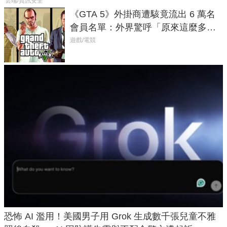
雲端/資訊安全
《GTA 5》外掛商遭駭竟流出 6 萬名
會員名單：外界驚呼「原來這麼多人
在開掛！」
遊戲/電競
恐怖 AI 濫用！美國男子用 Grok 生成數千張兒童不雅