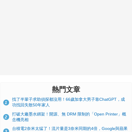
熱門文章
找了半輩子求助偵探都沒用！66歲加拿大男子靠ChatGPT，成
1
功找回失散50年家人
打破大廠墨水綁架！開源、無 DRM 限制的「Open Printer」概
2
念機亮相
台積電2奈米太猛了！流片量是3奈米同期的4倍，Google與蘋果
3