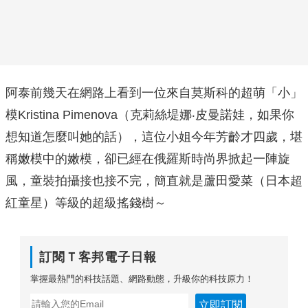
阿泰前幾天在網路上看到一位來自莫斯科的超萌「小」
模Kristina Pimenova（克莉絲堤娜‧皮曼諾娃，如果你
想知道怎麼叫她的話），這位小姐今年芳齡才四歲，堪
稱嫩模中的嫩模，卻已經在俄羅斯時尚界掀起一陣旋
風，童裝拍攝接也接不完，簡直就是蘆田愛菜（日本超
紅童星）等級的超級搖錢樹～
訂閱Ｔ客邦電子日報
掌握最熱門的科技話題、網路動態，升級你的科技原力！
立即訂閱