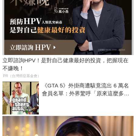
立即諮詢HPV！是對自己健康最好的投資，把握現在
不嫌晚！
PR（台灣癌症基金會）
《GTA 5》外掛商遭駭竟流出 6 萬名
會員名單：外界驚呼「原來這麼多人
在開掛！」