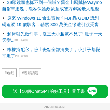
29顆鏡頭也抓不到一個賊？舊金山竊賊搭Waymo
自駕車逃逸，隱私保護政策竟成警方辦案最大阻礙
原來 Windows 11 會出賣你？FBI 靠 GDID 識別
碼追蹤 19 歲駭客，勒索 800 萬美金慘遭引渡受審
起床就先做件事，沒三天小腹就不見了! 肚子一天
天變...
PR・新素簡
檸檬搭配它，臉上斑點全部消失了，小肚子都變
平坦了
PR・新素簡
#遊戲
#遊戲話題
送【10個ChatGPT的好工具】電子書
ADVERTISEMENT