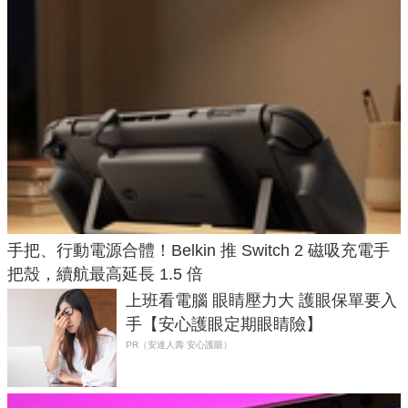
手把、行動電源合體！Belkin 推 Switch 2 磁吸充電手
把殼，續航最高延長 1.5 倍
上班看電腦 眼睛壓力大 護眼保單要入
手【安心護眼定期眼睛險】
PR（安達人壽 安心護眼）