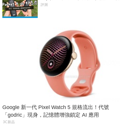
析，一次看懂兩台差異
評測
Google 新一代 Pixel Watch 5 規格流出！代號
「godric」現身，記憶體增強鎖定 AI 應用
3C新品