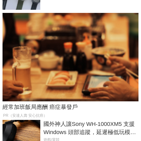
經常加班飯局應酬 癌症暴發戶
PR（安達人壽 安心抗癌）
國外神人讓Sony WH-1000XM5 支援
Windows 頭部追蹤，延遲極低玩模擬
飛行超有感
遊戲/電競