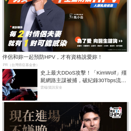
伴侶和妳一起預防HPV，才有資格說愛妳！
PR（台灣癌症基金會）
史上最大DDoS攻擊！「KimWolf」殭
屍網路主謀被捕，破紀錄30Tbps流量
癱瘓全球！
雲端/資訊安全