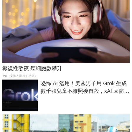
報復性熬夜 癌細胞數攀升
PR（安達人壽 安心抗癌）
恐怖 AI 濫用！美國男子用 Grok 生成
數千張兒童不雅照後自殺，xAI 因防護
失靈與不配合警方遭起訴