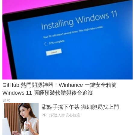
GitHub 熱門開源神器！Winhance 一鍵安全精簡
Windows 11 臃腫預裝軟體與後台追蹤
趨勢
甜點手搖下午茶 癌細胞易找上門
PR（安達人壽 安心抗癌）