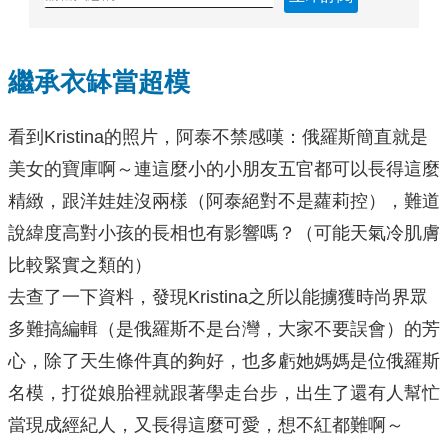
繼承衣缽當超模
看到Kristina的照片，阿泰不禁感嘆：俄羅斯簡直就是
美女的寶庫啊～連這麼小的小朋友五官都可以長得這麼
精緻，跟洋娃娃沒兩樣（阿泰絕對不是蘿莉控），難道
說緯度高對小孩的長相也有影響嗎？（可能天氣冷肌膚
比較緊實之類的）
去查了一下資料，發現Kristina之所以能擄獲時尚界眾
多難搞編輯（是俄羅斯不是台灣，大家不要誤會）的芳
心，除了天生條件真的夠好，也多虧她媽媽是位俄羅斯
名模，打從娘胎裡就跟著學走台步，出生了還有人幫忙
當現成經紀人，又長得這麼可愛，想不紅都難啊～