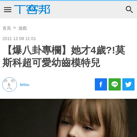
首頁
遊戲
2011.12.08 11:01
【爆八卦專欄】她才4歲?!莫
斯科超可愛幼齒模特兒
tetsu