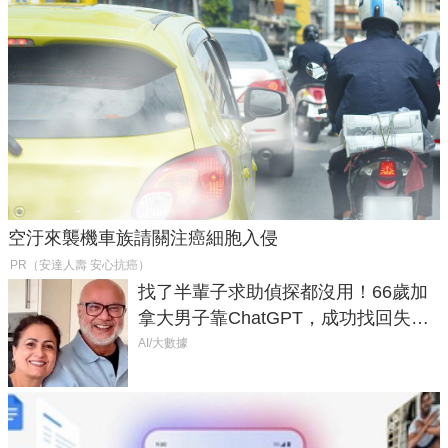
空汙來襲機車族請關注癌細胞入侵
PR（安達人壽 安心抗癌）
找了半輩子求助偵探都沒用！66歲加
拿大男子靠ChatGPT，成功找回失散
50年家人
AI/大數據