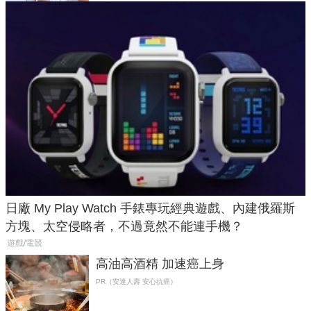
日廠 My Play Watch 手錶專玩經典遊戲、內建俄羅斯
方塊、太空侵略者，不過竟然不能連手機？
遊戲/電競
高油高酒精 加速癌上身
PR（安達人壽 安心抗癌）