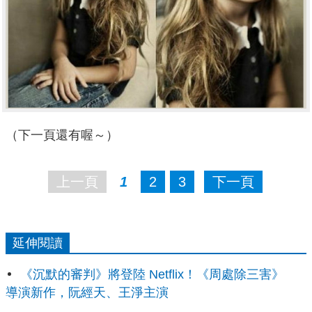
（下一頁還有喔～）
上一頁
1
2
3
下一頁
延伸閱讀
《沉默的審判》將登陸 Netflix！《周處除三害》
導演新作，阮經天、王淨主演