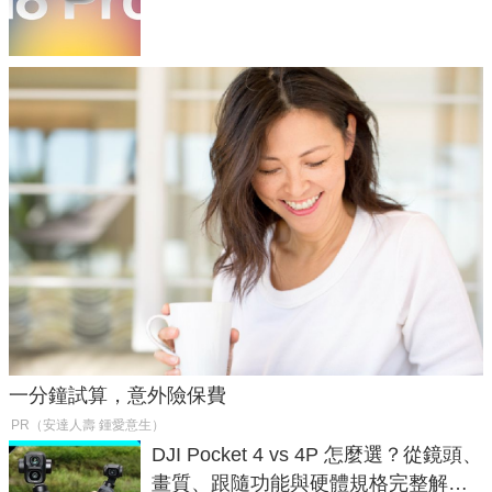
家曝山寨機無法復刻兩大關鍵
一分鐘試算，意外險保費
PR（安達人壽 鍾愛意生）
DJI Pocket 4 vs 4P 怎麼選？從鏡頭、
畫質、跟隨功能與硬體規格完整解