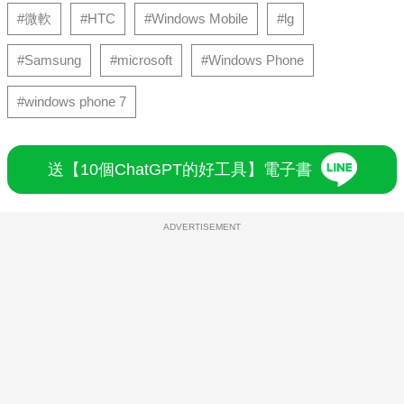
#微軟
#HTC
#Windows Mobile
#lg
#Samsung
#microsoft
#Windows Phone
#windows phone 7
送【10個ChatGPT的好工具】電子書
ADVERTISEMENT