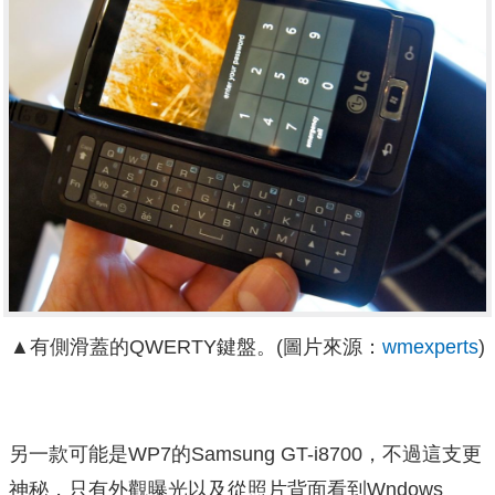
▲有側滑蓋的QWERTY鍵盤。(圖片來源：
wmexperts
)
另一款可能是WP7的Samsung GT-i8700，不過這支更
神秘，只有外觀曝光以及從照片背面看到Wndows