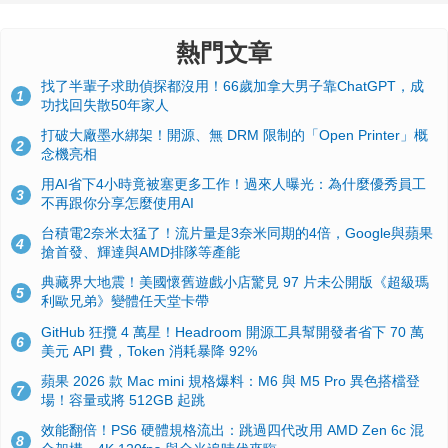
熱門文章
找了半輩子求助偵探都沒用！66歲加拿大男子靠ChatGPT，成
1
功找回失散50年家人
打破大廠墨水綁架！開源、無 DRM 限制的「Open Printer」概
2
念機亮相
用AI省下4小時竟被塞更多工作！過來人曝光：為什麼優秀員工
3
不再跟你分享怎麼使用AI
台積電2奈米太猛了！流片量是3奈米同期的4倍，Google與蘋果
4
搶首發、輝達與AMD排隊等產能
典藏界大地震！美國懷舊遊戲小店驚見 97 片未公開版《超級瑪
5
利歐兄弟》變體任天堂卡帶
GitHub 狂攬 4 萬星！Headroom 開源工具幫開發者省下 70 萬
6
美元 API 費，Token 消耗暴降 92%
蘋果 2026 款 Mac mini 規格爆料：M6 與 M5 Pro 異色搭檔登
7
場！容量或將 512GB 起跳
效能翻倍！PS6 硬體規格流出：跳過四代改用 AMD Zen 6c 混
8