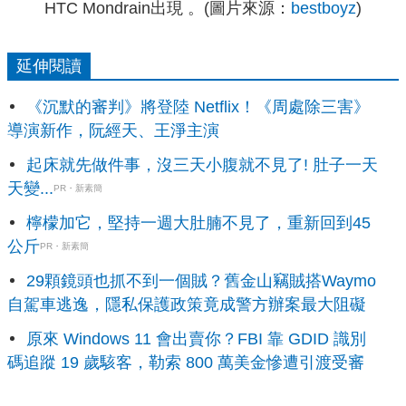
HTC Mondrain出現 。(圖片來源：
bestboyz
)
延伸閱讀
《沉默的審判》將登陸 Netflix！《周處除三害》
導演新作，阮經天、王淨主演
起床就先做件事，沒三天小腹就不見了! 肚子一天
天變...
PR・新素簡
檸檬加它，堅持一週大肚腩不見了，重新回到45
公斤
PR・新素簡
29顆鏡頭也抓不到一個賊？舊金山竊賊搭Waymo
自駕車逃逸，隱私保護政策竟成警方辦案最大阻礙
原來 Windows 11 會出賣你？FBI 靠 GDID 識別
碼追蹤 19 歲駭客，勒索 800 萬美金慘遭引渡受審