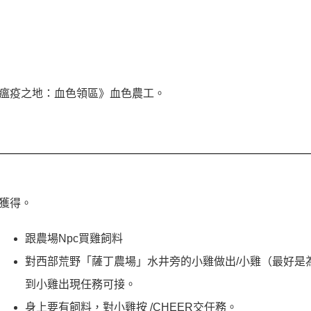
瘟疫之地：血色領區》血色農工。
獲得。
跟農場Npc買雞飼料
對西部荒野「薩丁農場」水井旁的小雞做出/小雞（最好是
到小雞出現任務可接。
身上要有飼料，對小雞按 /CHEER交任務。