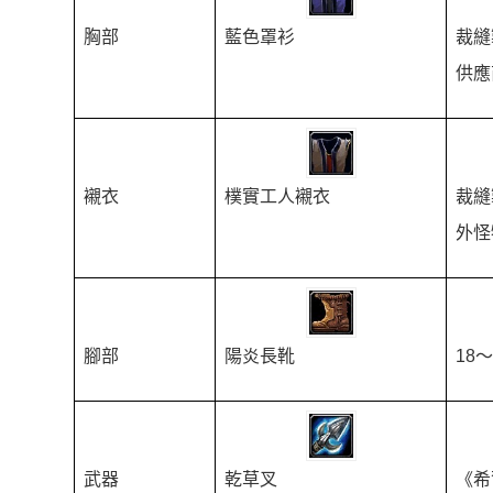
胸部
藍色罩衫
裁縫
供應
襯衣
樸實工人襯衣
裁縫
外怪
腳部
陽炎長靴
18
武器
乾草叉
《希