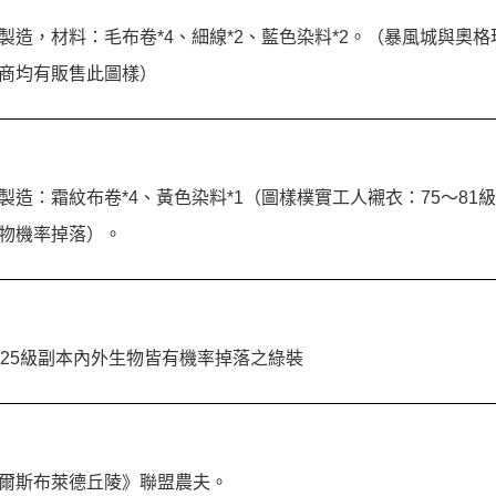
製造，材料：毛布卷*4、細線*2、藍色染料*2。（暴風城與奧
商均有販售此圖樣）
製造：霜紋布卷*4、黃色染料*1（圖樣樸實工人襯衣：75～81
物機率掉落）。
～25級副本內外生物皆有機率掉落之綠裝
爾斯布萊德丘陵》聯盟農夫。