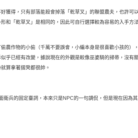
不好獲得，只有部落能殺會掉落「乾草叉」的聯盟農夫，也許可
外形和「乾草叉」是相同的，因此可自行選擇較為容易的入手方
打偷農作物的小偷（千萬不要誤會，小編本身是很喜歡小孩的）
形似乎已經有改變，據說現在的外觀是較像巫婆騎的掃帚，沒有
勢就算拿著摺凳都很帥。
面衛兵的固定臺詞，本來只是NPC的一句調侃，但是現在因為