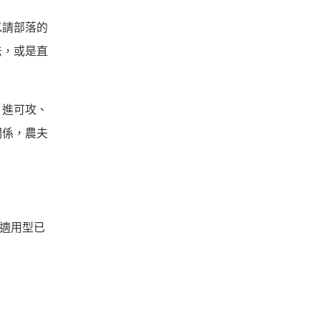
以請部落的
法，或是直
，進可攻、
關係，農夫
其適用型已