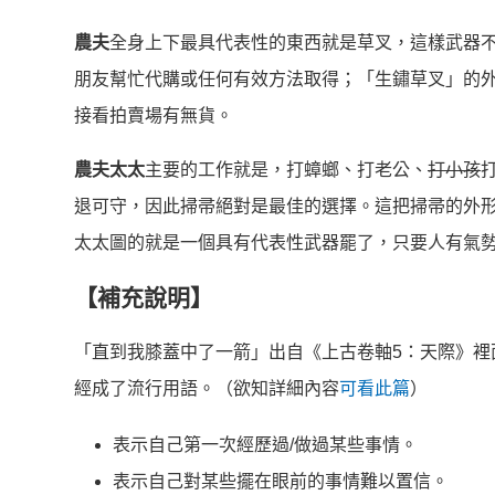
農夫
全身上下最具代表性的東西就是草叉，這樣武器
朋友幫忙代購或任何有效方法取得；「生鏽草叉」的
接看拍賣場有無貨。
農夫太太
主要的工作就是，打蟑螂、打老公、
打小孩
退可守，因此掃帚絕對是最佳的選擇。這把掃帚的外
太太圖的就是一個具有代表性武器罷了，只要人有氣
【補充說明】
「直到我膝蓋中了一箭」出自《上古卷軸5：天際》裡
經成了流行用語。（欲知詳細內容
可看此篇
）
表示自己第一次經歷過/做過某些事情。
表示自己對某些擺在眼前的事情難以置信。