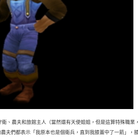
守衛、農夫和旅館主人（當然還有天使姐姐，但是這算特殊職業
的農夫們都表示「我原本也是個衛兵，直到我膝蓋中了一箭」，