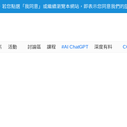
，若您點選「我同意」或繼續瀏覽本網站，即表示您同意我們的
片
活動
討論區
課程
#AI ChatGPT
深度有料
C