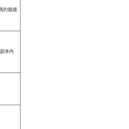
格瑪的裁縫
級副本內