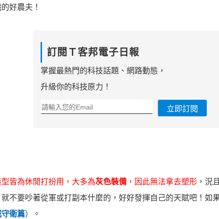
職的好農夫！
訂閱Ｔ客邦電子日報
掌握最熱門的科技話題、網路動態，
升級你的科技原力！
立即訂閱
造型皆為休閒打扮用，大多為
灰色裝備
，因此無法拿去塑形
，況
，就不要吵著從軍或打副本什麼的，好好發揮自己的天賦吧！如
城守衛篇
）。