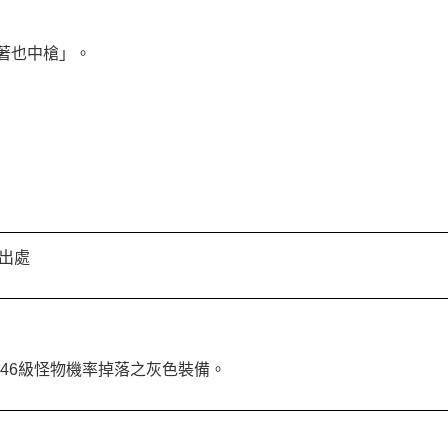
躺著也中槍」。
出處
～46級怪物機率掉落之灰色裝備。