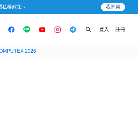
隱私權政策
。
我同意
登入
註冊
OMPUTEX 2026