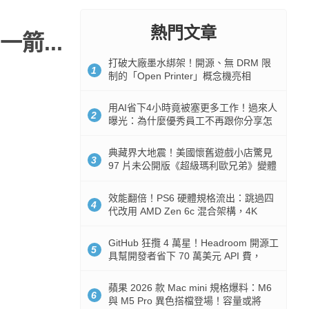
熱門文章
箭...
打破大廠墨水綁架！開源、無 DRM 限
1
制的「Open Printer」概念機亮相
用AI省下4小時竟被塞更多工作！過來人
2
曝光：為什麼優秀員工不再跟你分享怎
麼使用AI
典藏界大地震！美國懷舊遊戲小店驚見
3
97 片未公開版《超級瑪利歐兄弟》變體
任天堂卡帶
效能翻倍！PS6 硬體規格流出：跳過四
4
代改用 AMD Zen 6c 混合架構，4K
120fps 與全光追時代來臨
GitHub 狂攬 4 萬星！Headroom 開源工
5
具幫開發者省下 70 萬美元 API 費，
Token 消耗暴降 92%
蘋果 2026 款 Mac mini 規格爆料：M6
6
與 M5 Pro 異色搭檔登場！容量或將