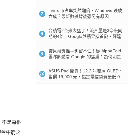
512GB 起跳
Linux 市占率突然翻倍、Windows 跌破
7
六成？最新數據背後恐另有原因
台積電2奈米太猛了！流片量是3奈米同
8
期的4倍，Google與蘋果搶首發、輝達
與AMD排隊等產能
諾貝爾獎推手也留不住！從 AlphaFold
9
團隊解體看 Google 的焦慮：為何明星
實驗室要為 Gemini 讓路？
ASUS Pad 開賣！12.2 吋雙層 OLED、
10
售價 19,900 元，指定電信資費最低 0
元入手
，不是每個
膝蓋中箭之