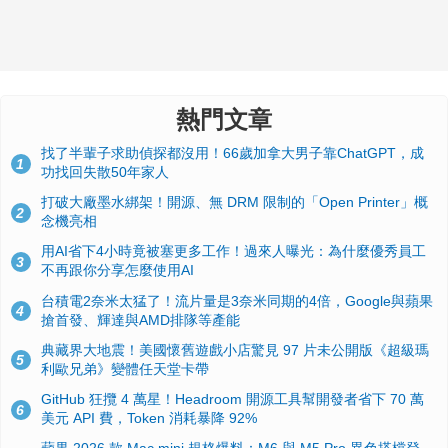
熱門文章
找了半輩子求助偵探都沒用！66歲加拿大男子靠ChatGPT，成
1
功找回失散50年家人
打破大廠墨水綁架！開源、無 DRM 限制的「Open Printer」概
2
念機亮相
用AI省下4小時竟被塞更多工作！過來人曝光：為什麼優秀員工
3
不再跟你分享怎麼使用AI
台積電2奈米太猛了！流片量是3奈米同期的4倍，Google與蘋果
4
搶首發、輝達與AMD排隊等產能
典藏界大地震！美國懷舊遊戲小店驚見 97 片未公開版《超級瑪
5
利歐兄弟》變體任天堂卡帶
GitHub 狂攬 4 萬星！Headroom 開源工具幫開發者省下 70 萬
6
美元 API 費，Token 消耗暴降 92%