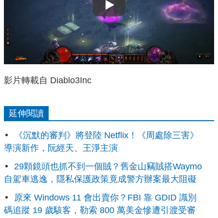
Play
影片轉載自 Diablo3Inc
延伸閱讀
《沉默的審判》將登陸 Netflix！《周處除三害》
導演新作，阮經天、王淨主演
29顆鏡頭也抓不到一個賊？舊金山竊賊搭Waymo
自駕車逃逸，隱私保護政策竟成警方辦案最大阻礙
原來 Windows 11 會出賣你？FBI 靠 GDID 識別
碼追蹤 19 歲駭客，勒索 800 萬美金慘遭引渡受審