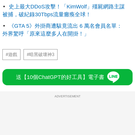
史上最大DDoS攻擊！「KimWolf」殭屍網路主謀
被捕，破紀錄30Tbps流量癱瘓全球！
《GTA 5》外掛商遭駭竟流出 6 萬名會員名單：
外界驚呼「原來這麼多人在開掛！」
#遊戲
#暗黑破壞神3
送【10個ChatGPT的好工具】電子書
ADVERTISEMENT