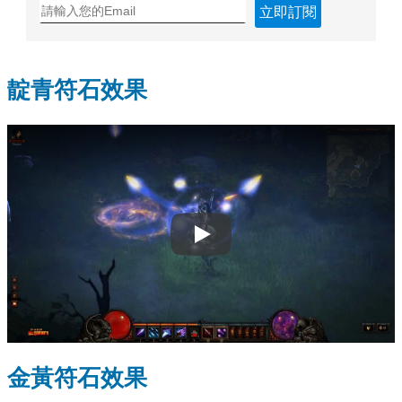
立即訂閱
靛青符石效果
Play
金黃符石效果