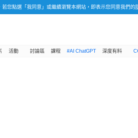
，若您點選「我同意」或繼續瀏覽本網站，即表示您同意我們的
片
活動
討論區
課程
#AI ChatGPT
深度有料
C