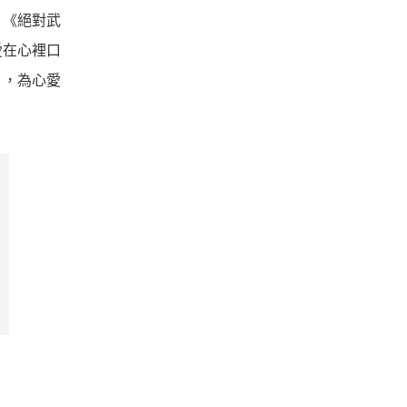
，《絕對武
愛在心裡口
」，為心愛