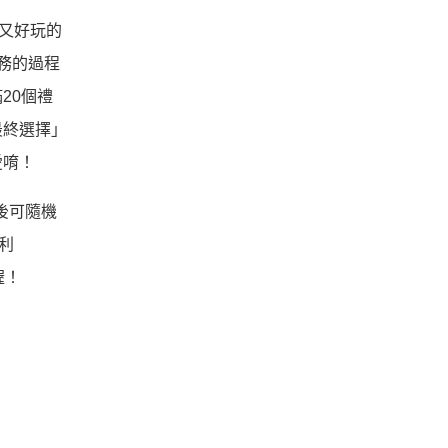
又好玩的
務的過程
20個禮
最終選擇」
愛唷！
後可隨機
利
喔！