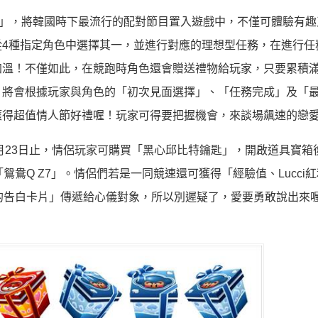
統」，將韓國時下最流行的配對節目置入遊戲中，不僅可體驗有趣
4種指定角色中選擇其一，並進行對應的理想型任務，在進行任
溫！不僅如此，在競跑時角色還會贈送禮物給玩家，只要累積滿
，將會根據玩家與角色的「初次見面選擇」、「任務完成」及「
獲得超值情人節好禮喔！玩家可得要把握機會，來談場飆速的戀
2月23日止，情侶玩家可購買「黑心邱比特鑰匙」，開啟道具寶箱
鴛鴦Q Z7」。情侶們若是一同競速還可獲得「經驗值、Lucci紅
愛的告白卡片」傳遞給心儀對象，所以別遲疑了，愛要勇敢說出來