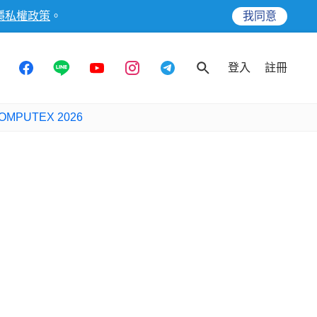
隱私權政策
。
我同意
登入
註冊
OMPUTEX 2026