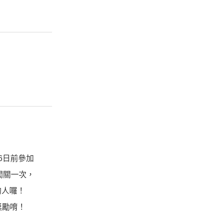
6日前參加
闖關一次，
的人囉！
獎勵唷！