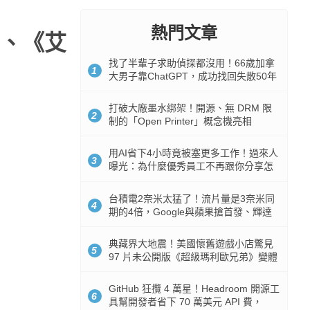
熱門文章
、《艾
找了半輩子求助偵探都沒用！66歲加拿
1
大男子靠ChatGPT，成功找回失散50年
家人
打破大廠墨水綁架！開源、無 DRM 限
2
制的「Open Printer」概念機亮相
用AI省下4小時竟被塞更多工作！過來人
3
曝光：為什麼優秀員工不再跟你分享怎
麼使用AI
台積電2奈米太猛了！流片量是3奈米同
4
期的4倍，Google與蘋果搶首發、輝達
與AMD排隊等產能
典藏界大地震！美國懷舊遊戲小店驚見
5
97 片未公開版《超級瑪利歐兄弟》變體
任天堂卡帶
GitHub 狂攬 4 萬星！Headroom 開源工
6
具幫開發者省下 70 萬美元 API 費，