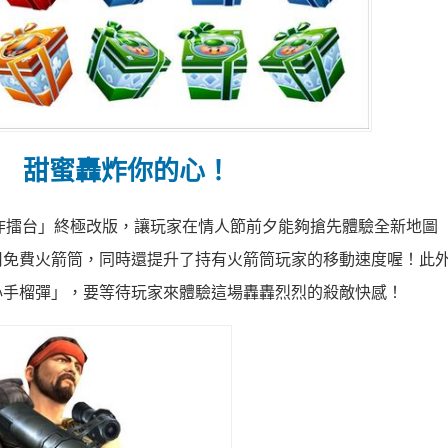
」
甜蜜轟炸你的心！
轟炸擂台」終極改版，讓玩家在情人節前夕能夠搶先體驗全新地圖
用免費火箭筒，同時還提升了持有火箭筒玩家的移動速度喔！此
心手榴彈」，要等待玩家來體驗這場轟轟烈烈的殺敵快感！