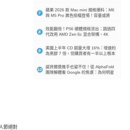
Token 消耗暴降 92%
蘋果 2026 款 Mac mini 規格爆料：M6
7
與 M5 Pro 異色搭檔登場！容量或將
512GB 起跳
效能翻倍！PS6 硬體規格流出：跳過四
8
代改用 AMD Zen 6c 混合架構，4K
120fps 與全光追時代來臨
美國上半年 CD 銷量大增 16%：增速約
9
為黑膠 7 倍，但購買者有一半以上根本
沒有播放器
諾貝爾獎推手也留不住！從 AlphaFold
10
團隊解體看 Google 的焦慮：為何明星
實驗室要為 Gemini 讓路？
人節絕對