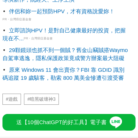
伴侶和妳一起預防HPV，才有資格說愛妳！
PR・台灣癌症基金會
立即諮詢HPV！是對自己健康最好的投資，把握
現在不...
PR・台灣癌症基金會
29顆鏡頭也抓不到一個賊？舊金山竊賊搭Waymo
自駕車逃逸，隱私保護政策竟成警方辦案最大阻礙
原來 Windows 11 會出賣你？FBI 靠 GDID 識別
碼追蹤 19 歲駭客，勒索 800 萬美金慘遭引渡受審
#遊戲
#暗黑破壞神3
送【10個ChatGPT的好工具】電子書