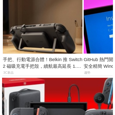
手把、行動電源合體！Belkin 推 Switch
GitHub 熱門
2 磁吸充電手把殼，續航最高延長 1.5
安全精簡 Wind
倍
後台追蹤
3C新品
趨勢