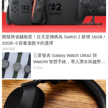
開發商省錢救星！任天堂傳將為 Switch 2 新增 16GB /
32GB 小容量遊戲卡的選擇
遊戲/電競
三星發表 Galaxy Watch Ultra2 與
Watch9 智慧手錶，導入潛水與越野跑
導航功能
3C新品