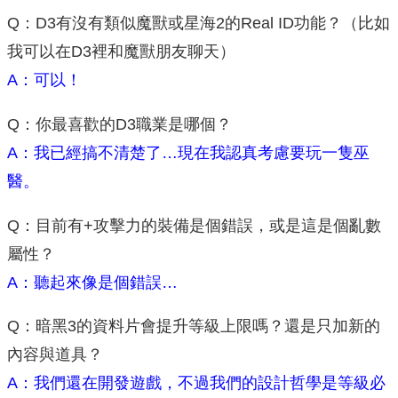
Q：D3有沒有類似魔獸或星海2的Real ID功能？（比如
我可以在D3裡和魔獸朋友聊天）
A：可以！
Q：你最喜歡的D3職業是哪個？
A：我已經搞不清楚了…現在我認真考慮要玩一隻巫
醫。
Q：目前有+攻擊力的裝備是個錯誤，或是這是個亂數
屬性？
A：聽起來像是個錯誤…
Q：暗黑3的資料片會提升等級上限嗎？還是只加新的
內容與道具？
A：我們還在開發遊戲，不過我們的設計哲學是等級必