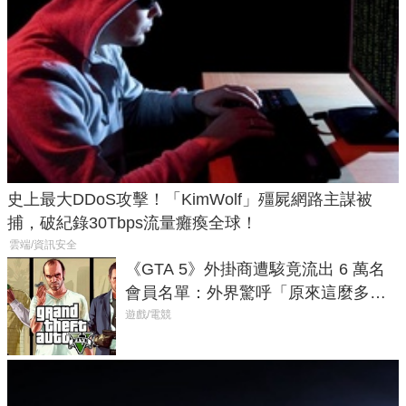
史上最大DDoS攻擊！「KimWolf」殭屍網路主謀被
捕，破紀錄30Tbps流量癱瘓全球！
雲端/資訊安全
《GTA 5》外掛商遭駭竟流出 6 萬名
會員名單：外界驚呼「原來這麼多人
在開掛！」
遊戲/電競