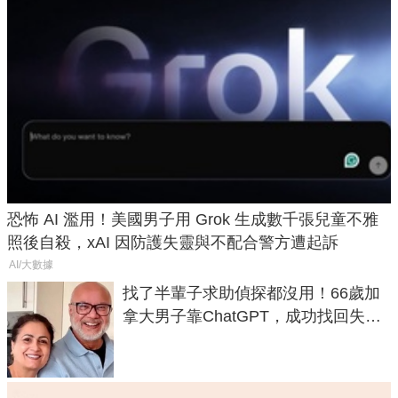
恐怖 AI 濫用！美國男子用 Grok 生成數千張兒童不雅
照後自殺，xAI 因防護失靈與不配合警方遭起訴
AI/大數據
找了半輩子求助偵探都沒用！66歲加
拿大男子靠ChatGPT，成功找回失散
50年家人