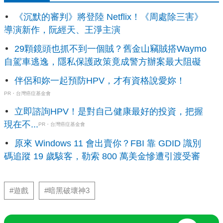
《沉默的審判》將登陸 Netflix！《周處除三害》
導演新作，阮經天、王淨主演
29顆鏡頭也抓不到一個賊？舊金山竊賊搭Waymo
自駕車逃逸，隱私保護政策竟成警方辦案最大阻礙
伴侶和妳一起預防HPV，才有資格說愛妳！
PR・台灣癌症基金會
立即諮詢HPV！是對自己健康最好的投資，把握
現在不...
PR・台灣癌症基金會
原來 Windows 11 會出賣你？FBI 靠 GDID 識別
碼追蹤 19 歲駭客，勒索 800 萬美金慘遭引渡受審
#遊戲
#暗黑破壞神3