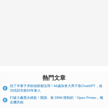
熱門文章
找了半輩子求助偵探都沒用！66歲加拿大男子靠ChatGPT，成
1
功找回失散50年家人
打破大廠墨水綁架！開源、無 DRM 限制的「Open Printer」概
2
念機亮相