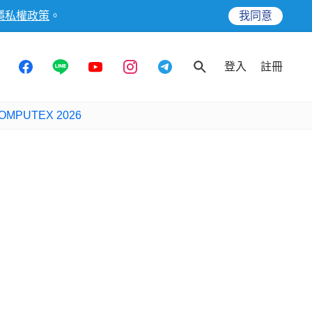
隱私權政策
。
我同意
登入
註冊
OMPUTEX 2026