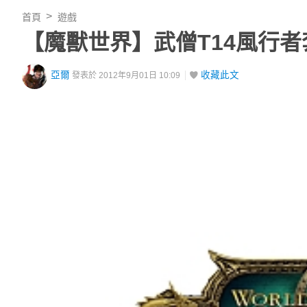
首頁
遊戲
【魔獸世界】武僧T14風行者
亞爾
收藏此文
發表於 2012年9月01日 10:09