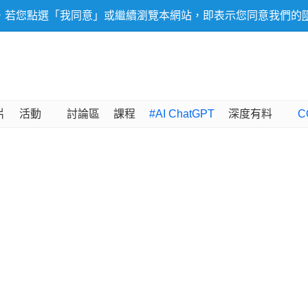
，若您點選「我同意」或繼續瀏覽本網站，即表示您同意我們的
片
活動
討論區
課程
#AI ChatGPT
深度有料
C