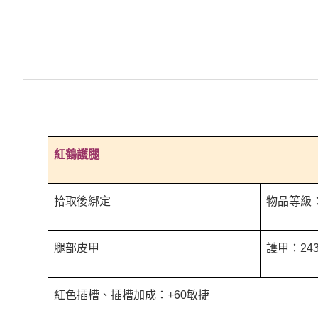
紅鶴護腿
拾取後綁定
物品等級：
腿部皮甲
護甲：243
紅色插槽、插槽加成：+60敏捷