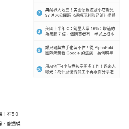
512GB 起跳
典藏界大地震！美國懷舊遊戲小店驚見
7
97 片未公開版《超級瑪利歐兄弟》變體
任天堂卡帶
美國上半年 CD 銷量大增 16%：增速約
8
為黑膠 7 倍，但購買者有一半以上根本
沒有播放器
諾貝爾獎推手也留不住！從 AlphaFold
9
團隊解體看 Google 的焦慮：為何明星
實驗室要為 Gemini 讓路？
用AI省下4小時竟被塞更多工作！過來人
10
曝光：為什麼優秀員工不再跟你分享怎
麼使用AI
！在5.0
器、普通模