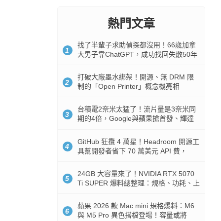
熱門文章
找了半輩子求助偵探都沒用！66歲加拿
1
大男子靠ChatGPT，成功找回失散50年
家人
打破大廠墨水綁架！開源、無 DRM 限
2
制的「Open Printer」概念機亮相
台積電2奈米太猛了！流片量是3奈米同
3
期的4倍，Google與蘋果搶首發、輝達
與AMD排隊等產能
GitHub 狂攬 4 萬星！Headroom 開源工
4
具幫開發者省下 70 萬美元 API 費，
Token 消耗暴降 92%
24GB 大容量來了！NVIDIA RTX 5070
5
Ti SUPER 爆料總整理：規格、功耗、上
市時間
蘋果 2026 款 Mac mini 規格爆料：M6
6
與 M5 Pro 異色搭檔登場！容量或將