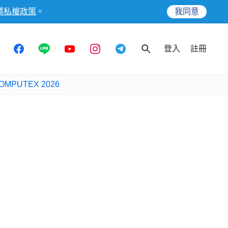
隱私權政策
。
我同意
登入
註冊
OMPUTEX 2026