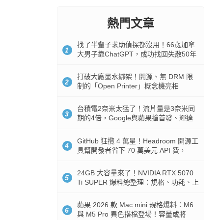
熱門文章
找了半輩子求助偵探都沒用！66歲加拿
1
大男子靠ChatGPT，成功找回失散50年
家人
打破大廠墨水綁架！開源、無 DRM 限
2
制的「Open Printer」概念機亮相
台積電2奈米太猛了！流片量是3奈米同
3
期的4倍，Google與蘋果搶首發、輝達
與AMD排隊等產能
GitHub 狂攬 4 萬星！Headroom 開源工
4
具幫開發者省下 70 萬美元 API 費，
Token 消耗暴降 92%
24GB 大容量來了！NVIDIA RTX 5070
5
Ti SUPER 爆料總整理：規格、功耗、上
市時間
蘋果 2026 款 Mac mini 規格爆料：M6
6
與 M5 Pro 異色搭檔登場！容量或將