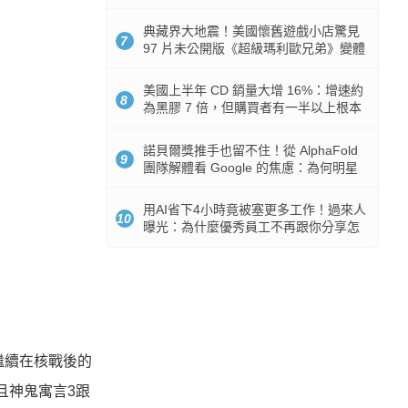
512GB 起跳
典藏界大地震！美國懷舊遊戲小店驚見
7
97 片未公開版《超級瑪利歐兄弟》變體
任天堂卡帶
美國上半年 CD 銷量大增 16%：增速約
8
為黑膠 7 倍，但購買者有一半以上根本
沒有播放器
諾貝爾獎推手也留不住！從 AlphaFold
9
團隊解體看 Google 的焦慮：為何明星
實驗室要為 Gemini 讓路？
用AI省下4小時竟被塞更多工作！過來人
10
曝光：為什麼優秀員工不再跟你分享怎
麼使用AI
繼續在核戰後的
且神鬼寓言
3
跟