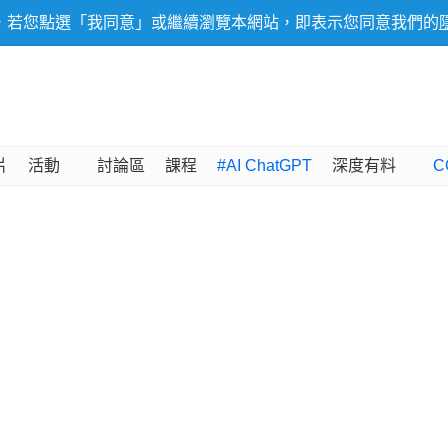
，若您點選「我同意」或繼續瀏覽本網站，即表示您同意我們的
片
活動
討論區
課程
#AI ChatGPT
深度有料
C