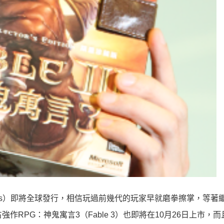
s
）即將全球發行，相信玩過前幾代的玩家早就磨拳擦掌，等著
占強作
RPG
：神鬼寓言
3
（
Fable 3
）也即將在
10
月
26
日上市，而