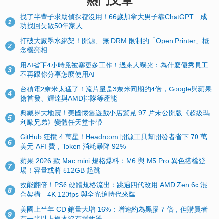
熱門文章
找了半輩子求助偵探都沒用！66歲加拿大男子靠ChatGPT，成
1
功找回失散50年家人
打破大廠墨水綁架！開源、無 DRM 限制的「Open Printer」概
2
念機亮相
用AI省下4小時竟被塞更多工作！過來人曝光：為什麼優秀員工
3
不再跟你分享怎麼使用AI
台積電2奈米太猛了！流片量是3奈米同期的4倍，Google與蘋果
4
搶首發、輝達與AMD排隊等產能
典藏界大地震！美國懷舊遊戲小店驚見 97 片未公開版《超級瑪
5
利歐兄弟》變體任天堂卡帶
GitHub 狂攬 4 萬星！Headroom 開源工具幫開發者省下 70 萬
6
美元 API 費，Token 消耗暴降 92%
蘋果 2026 款 Mac mini 規格爆料：M6 與 M5 Pro 異色搭檔登
7
場！容量或將 512GB 起跳
效能翻倍！PS6 硬體規格流出：跳過四代改用 AMD Zen 6c 混
8
合架構，4K 120fps 與全光追時代來臨
美國上半年 CD 銷量大增 16%：增速約為黑膠 7 倍，但購買者
9
有一半以上根本沒有播放器