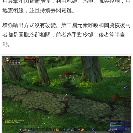
用震擊和閃電箭拖怪，利用地縛、陷地、電容控場，用
地震術緩，並且持續丟閃電鏈。
增強輸出方式沒有改變。第三層元素呼喚和圖騰恢復兩
者都是圖騰冷卻相關，前者為手動冷卻，後者算半自
動。