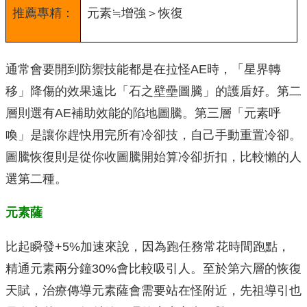
推薦專精：
元素≒增強＞恢復
通常會要開到防禦技能都是在拉怪AE時，「星界轉
移」降傷的效果遠比「石之壁壘圖騰」的護盾好。第二
層則選有AE補助效能的陷地圖騰。第三層「元素呼
喚」是讓你趕快用完所有冷卻技，自己手動重置冷卻。
圖騰恢復則是從你收圖騰開始算冷卻折扣，比較懶的人
選第二種。
元素薩
比起瞬發+5%加速來說，因為跑任務常花時間跑點，
精通元素兩分鐘30%會比較吸引人。至於第六層的恢復
天賦，治療傳導元素薩會需要站在怪附近，先祖導引也