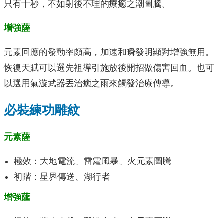
只有十秒，不如射後不理的療癒之潮圖騰。
增強薩
元素回應的發動率頗高，加速和瞬發明顯對增強無用。
恢復天賦可以選先祖導引施放後開招做傷害回血。也可
以選用氣漩武器丟治癒之雨來觸發治療傳導。
必裝練功雕紋
元素薩
極效：大地電流、雷霆風暴、火元素圖騰
初階：星界傳送、湖行者
增強薩