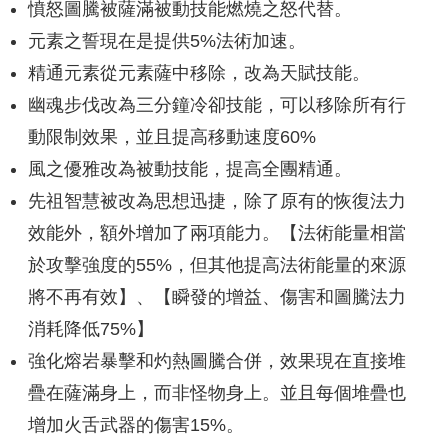
憤怒圖騰被薩滿被動技能燃燒之怒代替。
元素之誓現在是提供5%法術加速。
精通元素從元素薩中移除，改為天賦技能。
幽魂步伐改為三分鐘冷卻技能，可以移除所有行
動限制效果，並且提高移動速度60%
風之優雅改為被動技能，提高全團精通。
先祖智慧被改為思想迅捷，除了原有的恢復法力
效能外，額外增加了兩項能力。【法術能量相當
於攻擊強度的55%，但其他提高法術能量的來源
將不再有效】、【瞬發的增益、傷害和圖騰法力
消耗降低75%】
強化熔岩暴擊和灼熱圖騰合併，效果現在直接堆
疊在薩滿身上，而非怪物身上。並且每個堆疊也
增加火舌武器的傷害15%。