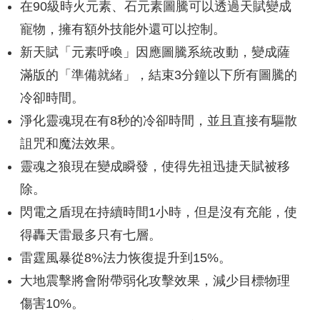
在90級時火元素、石元素圖騰可以透過天賦變成
寵物，擁有額外技能外還可以控制。
新天賦「元素呼喚」因應圖騰系統改動，變成薩
滿版的「準備就緒」，結束3分鐘以下所有圖騰的
冷卻時間。
淨化靈魂現在有8秒的冷卻時間，並且直接有驅散
詛咒和魔法效果。
靈魂之狼現在變成瞬發，使得先祖迅捷天賦被移
除。
閃電之盾現在持續時間1小時，但是沒有充能，使
得轟天雷最多只有七層。
雷霆風暴從8%法力恢復提升到15%。
大地震擊將會附帶弱化攻擊效果，減少目標物理
傷害10%。