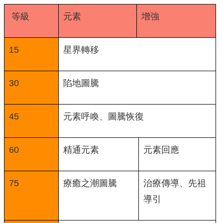
等級
元素
增強
15
星界轉移
30
陷地圖騰
45
元素呼喚、圖騰恢復
60
精通元素
元素回應
75
療癒之潮圖騰
治療傳導、先祖
導引