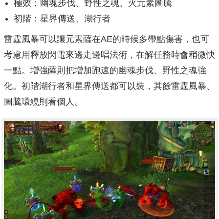
極效：幽魂步伐、野性之魂、火元素圖騰
初階：星界傳送、湖行者
雷霆風暴可以讓元素薩在AE的時候多帶點傷害，也可
考慮用釋放閃電來邊走邊唱法術，在解任務時會稍微快
一點。增強薩則把增加跑速的幽魂步伐、野性之魂強
化。初階湖行者和星界傳送都可以裝，其餘雷霆風暴、
圖騰環繞則看個人。