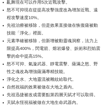
亂舞現在可以作用5次近戰攻擊。
怒不可抑現在從提高攻擊強度改為增加近戰、遠
程攻擊速度10%。
先祖治療被移除，但是效果直接做在恢復薩被動
技能「淨化」裡面。
元素準確被移除，但新增被動靈魂洞察，法力上
限提高400%，閃電箭、熔岩爆發、妖術和烈焰震
擊的命中提高15%。
怒不可抑、氣漩武器、靜電震擊、薩滿之怒、野
性之魂改為增強薩滿專精技能。
淨化之水、大地靈流被雕紋給取代。
自然祝福的效果被做在大地之盾內。
先祖迅捷被改成需要點第四層天賦才可以取得。
天賦永恆祝福被做在大地生命武器內。