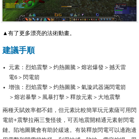
▲有了更多漂亮的法術動畫。
建議手順
元素：烈焰震擊＞灼熱圖騰＞熔岩爆發＞撼天雷
電6＞閃電箭
增強：烈焰震擊＞灼熱圖騰＞氣漩武器滿閃電箭
＞熔岩暴擊＞風暴打擊＞釋放元素＞大地震擊
兩種天賦效率都不錯，但元素比較簡單玩元素薩可用閃
電箭+震擊拉兩三隻怪後，可丟地震開精通元素射閃電
鏈。陷地圖騰會有助於緩速。有裝釋放閃電可以邊跑邊