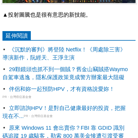
▲投射圖騰也是很有意思的新技能。
延伸閱讀
《沉默的審判》將登陸 Netflix！《周處除三害》
導演新作，阮經天、王淨主演
29顆鏡頭也抓不到一個賊？舊金山竊賊搭Waymo
自駕車逃逸，隱私保護政策竟成警方辦案最大阻礙
伴侶和妳一起預防HPV，才有資格說愛妳！
PR・台灣癌症基金會
立即諮詢HPV！是對自己健康最好的投資，把握
現在不...
PR・台灣癌症基金會
原來 Windows 11 會出賣你？FBI 靠 GDID 識別
碼追蹤 19 歲駭客，勒索 800 萬美金慘遭引渡受審