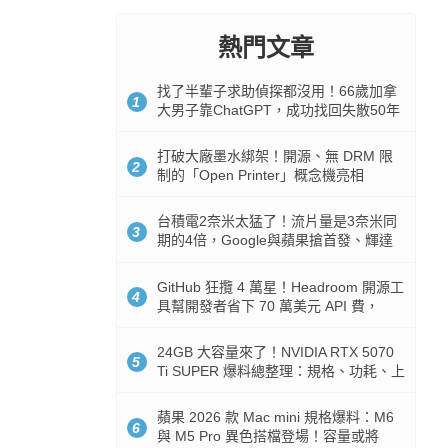
熱門文章
找了半輩子求助偵探都沒用！66歲加拿
1
大男子靠ChatGPT，成功找回失散50年
家人
打破大廠墨水綁架！開源、無 DRM 限
2
制的「Open Printer」概念機亮相
台積電2奈米太猛了！流片量是3奈米同
3
期的4倍，Google與蘋果搶首發、輝達
與AMD排隊等產能
GitHub 狂攬 4 萬星！Headroom 開源工
4
具幫開發者省下 70 萬美元 API 費，
Token 消耗暴降 92%
24GB 大容量來了！NVIDIA RTX 5070
5
Ti SUPER 爆料總整理：規格、功耗、上
市時間
蘋果 2026 款 Mac mini 規格爆料：M6
6
與 M5 Pro 異色搭檔登場！容量或將