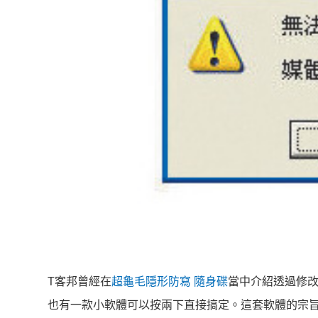
T客邦曾經在
超龜毛隱形防寫 隨身碟
當中介紹透過修
也有一款小軟體可以按兩下直接搞定。這套軟體的宗