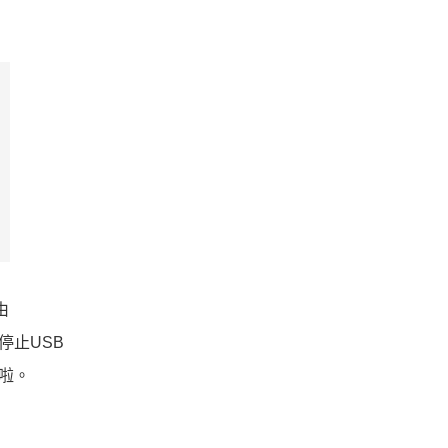
。
由
停止USB
在啦。