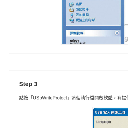
Step 3
點按「USbWriteProtect」這個執行檔開啟軟體