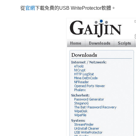
從
官網
下載免費的USB WriteProtector軟體。