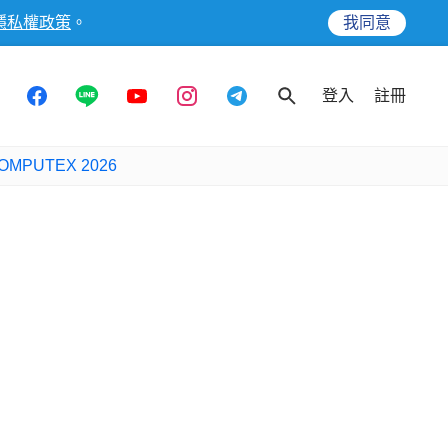
隱私權政策
。
我同意
登入
註冊
OMPUTEX 2026