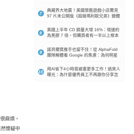
512GB 起跳
典藏界大地震！美國懷舊遊戲小店驚見
7
97 片未公開版《超級瑪利歐兄弟》變體
任天堂卡帶
美國上半年 CD 銷量大增 16%：增速約
8
為黑膠 7 倍，但購買者有一半以上根本
沒有播放器
諾貝爾獎推手也留不住！從 AlphaFold
9
團隊解體看 Google 的焦慮：為何明星
實驗室要為 Gemini 讓路？
用AI省下4小時竟被塞更多工作！過來人
10
曝光：為什麼優秀員工不再跟你分享怎
麼使用AI
檔很麻煩，
既然懷疑中