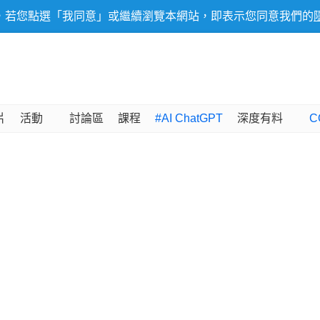
，若您點選「我同意」或繼續瀏覽本網站，即表示您同意我們的
片
活動
討論區
課程
#AI ChatGPT
深度有料
C