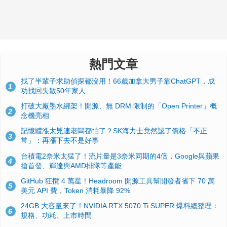
熱門文章
找了半輩子求助偵探都沒用！66歲加拿大男子靠ChatGPT，成
1
功找回失散50年家人
打破大廠墨水綁架！開源、無 DRM 限制的「Open Printer」概
2
念機亮相
記憶體漲太兇連老闆都怕了？SK海力士竟然認了價格「不正
3
常」：再漲下去不是好事
台積電2奈米太猛了！流片量是3奈米同期的4倍，Google與蘋果
4
搶首發、輝達與AMD排隊等產能
GitHub 狂攬 4 萬星！Headroom 開源工具幫開發者省下 70 萬
5
美元 API 費，Token 消耗暴降 92%
24GB 大容量來了！NVIDIA RTX 5070 Ti SUPER 爆料總整理：
6
規格、功耗、上市時間