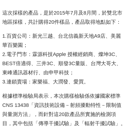
這次採樣的產品，是於2015年7月及8月間，於雙北市
地區採樣，共計購得20件樣品，產品取得地點如下：
1.百貨公司：新光三越、台北信義新天地A9店、美麗
華百樂園；
2.電子門市：霖源科技Apple 授權經銷商、燦坤3C、
BEST倍適得、三井3C、順發3C量販、台灣大哥大、
東峰通訊器材行、由申甲科技；
3.連鎖賣場：家樂福、大潤發、愛買。
根據標準檢驗局表示，本次購樣檢驗係依據國家標準
CNS 13438「資訊技術設備－射頻擾動特性－限制值
與量測方法」，而針對這20款產品所實施的檢測項
目，其中包括「傳導干擾試驗」及「輻射干擾試驗」。