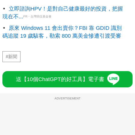
立即諮詢HPV！是對自己健康最好的投資，把握
現在不...
PR・台灣癌症基金會
原來 Windows 11 會出賣你？FBI 靠 GDID 識別
碼追蹤 19 歲駭客，勒索 800 萬美金慘遭引渡受審
#新聞
送【10個ChatGPT的好工具】電子書
ADVERTISEMENT