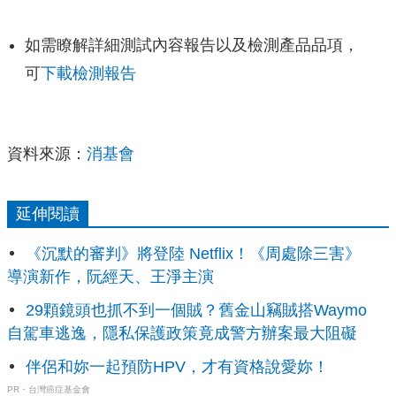
如需瞭解詳細測試內容報告以及檢測產品品項，
可
下載檢測報告
資料來源：
消基會
延伸閱讀
《沉默的審判》將登陸 Netflix！《周處除三害》
導演新作，阮經天、王淨主演
29顆鏡頭也抓不到一個賊？舊金山竊賊搭Waymo
自駕車逃逸，隱私保護政策竟成警方辦案最大阻礙
伴侶和妳一起預防HPV，才有資格說愛妳！
PR・台灣癌症基金會