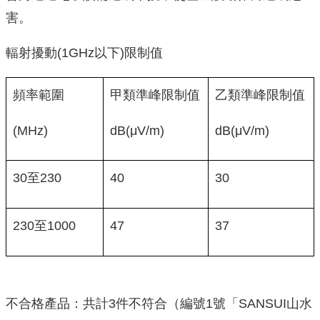
害。
輻射擾動(1GHz以下)限制值
頻率範圍
甲類準峰限制值
乙類準峰限制值
(MHz)
dB(μV/m)
dB(μV/m)
30至230
40
30
230至1000
47
37
不合格產品：共計3件不符合（編號1號「SANSUI山水