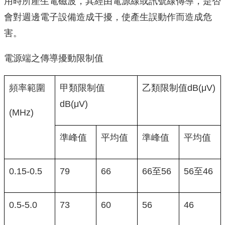
用時所產生電磁波，其經由電源線或訊號線傳導，是否
會對週邊電子設備造成干擾，使產生誤動作而造成危
害。
電源端之傳導擾動限制值
頻率範圍
甲類限制值
乙類限制值dB(μV)
dB(μV)
(MHz)
準峰值
平均值
準峰值
平均值
0.15-0.5
79
66
66至56
56至46
0.5-5.0
73
60
56
46