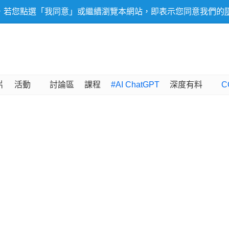
，若您點選「我同意」或繼續瀏覽本網站，即表示您同意我們的
片
活動
討論區
課程
#AI ChatGPT
深度有料
C