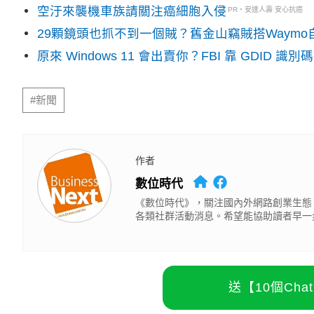
空汙來襲機車族請關注癌細胞入侵
PR・安達人壽 安心抗癌
29顆鏡頭也抓不到一個賊？舊金山竊賊搭Waym
原來 Windows 11 會出賣你？FBI 靠 GDID 
#新聞
作者
數位時代
《數位時代》，關注國內外網路創業生態
各類社群活動消息。希望能協助讀者早一
送【10個Ch