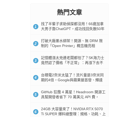
熱門文章
找了半輩子求助偵探都沒用！66歲加拿
1
大男子靠ChatGPT，成功找回失散50年
家人
打破大廠墨水綁架！開源、無 DRM 限
2
制的「Open Printer」概念機亮相
記憶體漲太兇連老闆都怕了？SK海力士
3
竟然認了價格「不正常」：再漲下去不
是好事
台積電2奈米太猛了！流片量是3奈米同
4
期的4倍，Google與蘋果搶首發、輝達
與AMD排隊等產能
GitHub 狂攬 4 萬星！Headroom 開源工
5
具幫開發者省下 70 萬美元 API 費，
Token 消耗暴降 92%
24GB 大容量來了！NVIDIA RTX 5070
6
Ti SUPER 爆料總整理：規格、功耗、上