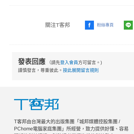
關注T客邦
粉絲專頁
發表回應
（請先
登入會員
方可留言。)
謹慎發言，尊重彼此。
按此展開留言規則
T客邦由台灣最大的出版集團「城邦媒體控股集團 /
PChome電腦家庭集團」所經營，致力提供好懂、容易