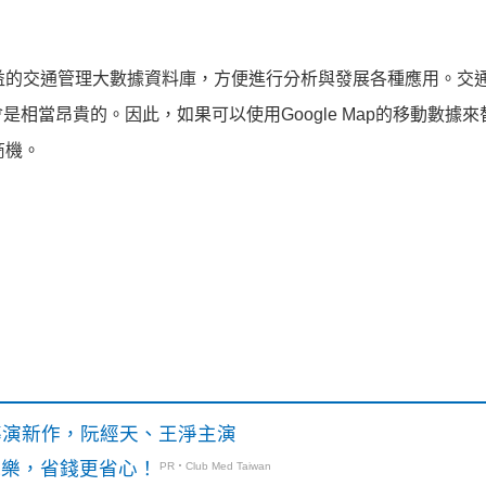
益的交通管理大數據資料庫，方便進行分析與發展各種應用。交
相當昂貴的。因此，如果可以使用Google Map的移動數據來
商機。
》導演新作，阮經天、王淨主演
玩樂，省錢更省心！
PR・Club Med Taiwan