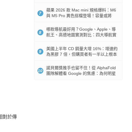
市時間
蘋果 2026 款 Mac mini 規格爆料：M6
7
與 M5 Pro 異色搭檔登場！容量或將
512GB 起跳
哪款導航最好用？Google、Apple、導
8
航王、高德地圖實測對比：四大導航實
測懶人包
美國上半年 CD 銷量大增 16%：增速約
9
為黑膠 7 倍，但購買者有一半以上根本
沒有播放器
諾貝爾獎推手也留不住！從 AlphaFold
10
團隊解體看 Google 的焦慮：為何明星
實驗室要為 Gemini 讓路？
相對於傳