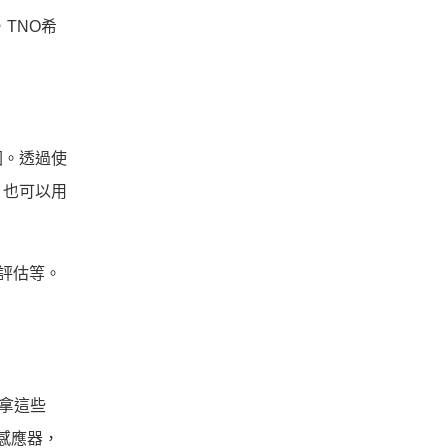
TNO希
因。透過使
，也可以用
省評估等。
會拿這些
通感應器，