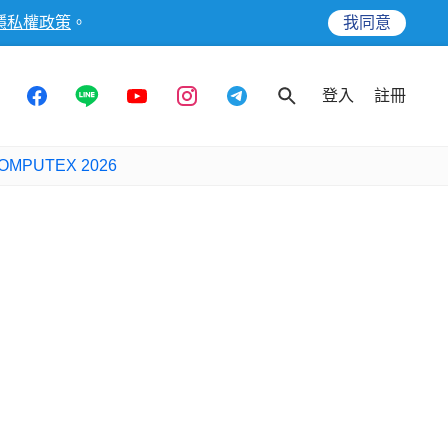
隱私權政策
。
我同意
登入
註冊
OMPUTEX 2026