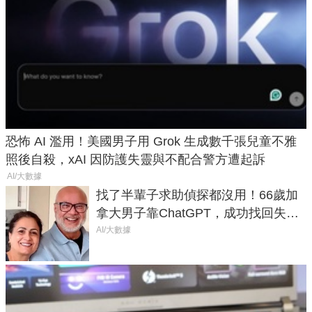
恐怖 AI 濫用！美國男子用 Grok 生成數千張兒童不雅
照後自殺，xAI 因防護失靈與不配合警方遭起訴
AI/大數據
找了半輩子求助偵探都沒用！66歲加
拿大男子靠ChatGPT，成功找回失散
50年家人
AI/大數據