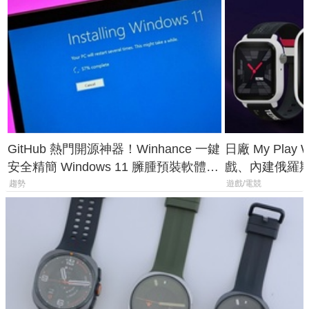
GitHub 熱門開源神器！Winhance 一鍵
日廠 My Play
安全精簡 Windows 11 臃腫預裝軟體與
戲、內建俄羅
後台追蹤
過竟然不能連
趨勢
遊戲/電競