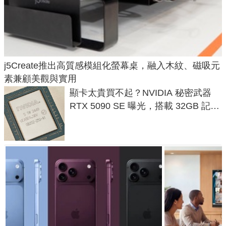
j5Create推出高質感模組化螢幕桌，融入木紋、磁吸元
素兼顧美觀與實用
顯卡太貴買不起？NVIDIA 秘密武器
RTX 5090 SE 曝光，搭載 32GB 記憶
體