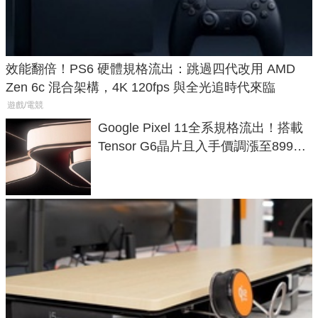
效能翻倍！PS6 硬體規格流出：跳過四代改用 AMD
Zen 6c 混合架構，4K 120fps 與全光追時代來臨
遊戲/電競
Google Pixel 11全系規格流出！搭載
Tensor G6晶片且入手價調漲至899美
元