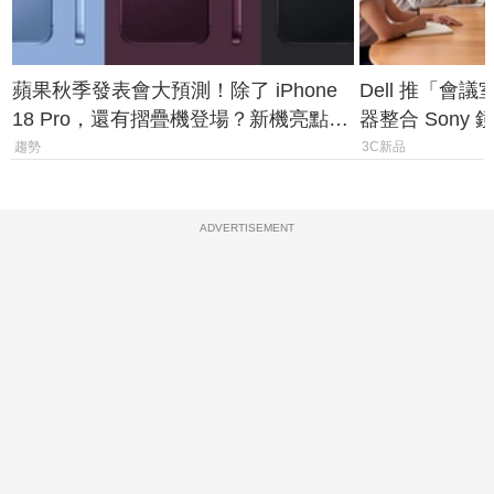
蘋果秋季發表會大預測！除了 iPhone
Dell 推「會
18 Pro，還有摺疊機登場？新機亮點預
器整合 Sony
測一次看
條 USB-C 就
趨勢
3C新品
ADVERTISEMENT