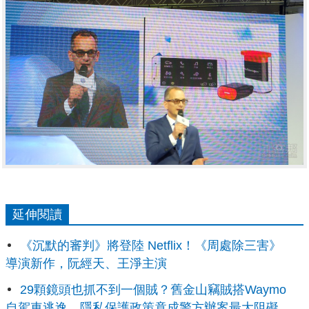
延伸閱讀
《沉默的審判》將登陸 Netflix！《周處除三害》
導演新作，阮經天、王淨主演
29顆鏡頭也抓不到一個賊？舊金山竊賊搭Waymo
自駕車逃逸，隱私保護政策竟成警方辦案最大阻礙