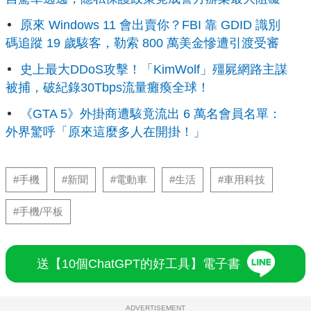
原來 Windows 11 會出賣你？FBI 靠 GDID 識別
碼追蹤 19 歲駭客，勒索 800 萬美金慘遭引渡受審
史上最大DDoS攻擊！「KimWolf」殭屍網路主謀
被捕，破紀錄30Tbps流量癱瘓全球！
《GTA 5》外掛商遭駭竟流出 6 萬名會員名單：
外界驚呼「原來這麼多人在開掛！」
#手機
#新聞
#電動車
#生活
#車用科技
#手機/平板
送【10個ChatGPT的好工具】電子書
ADVERTISEMENT