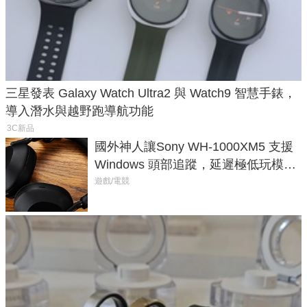
三星發表 Galaxy Watch Ultra2 與 Watch9 智慧手錶，
導入潛水與越野跑導航功能
3C新品
國外神人讓Sony WH-1000XM5 支援
Windows 頭部追蹤，延遲極低玩模擬
飛行超有感
遊戲/電競