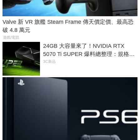
Valve 新 VR 旗艦 Steam Frame 傳天價定價、最高恐
破 4.8 萬元
遊戲/電競
24GB 大容量來了！NVIDIA RTX
5070 Ti SUPER 爆料總整理：規格、
功耗、上市時間
3C新品