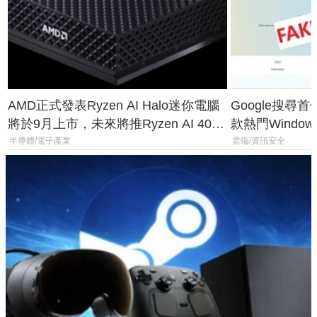
AMD正式發表Ryzen AI Halo迷你電腦
Google搜尋
將於9月上市，未來將推Ryzen AI 400
款熱門Wind
Max系列處理器與對應升級版
機
半導體/電子產業
雲端/資訊安全