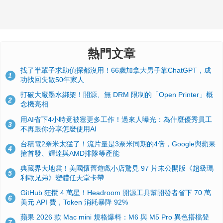
熱門文章
找了半輩子求助偵探都沒用！66歲加拿大男子靠ChatGPT，成
1
功找回失散50年家人
打破大廠墨水綁架！開源、無 DRM 限制的「Open Printer」概
2
念機亮相
用AI省下4小時竟被塞更多工作！過來人曝光：為什麼優秀員工
3
不再跟你分享怎麼使用AI
台積電2奈米太猛了！流片量是3奈米同期的4倍，Google與蘋果
4
搶首發、輝達與AMD排隊等產能
典藏界大地震！美國懷舊遊戲小店驚見 97 片未公開版《超級瑪
5
利歐兄弟》變體任天堂卡帶
GitHub 狂攬 4 萬星！Headroom 開源工具幫開發者省下 70 萬
6
美元 API 費，Token 消耗暴降 92%
蘋果 2026 款 Mac mini 規格爆料：M6 與 M5 Pro 異色搭檔登
7